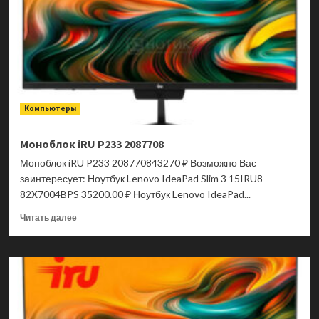
Компьютеры
Моноблок iRU P233 2087708
Моноблок iRU P233 208770843270 ₽ Возможно Вас
заинтересует: Ноутбук Lenovo IdeaPad Slim 3 15IRU8
82X7004BPS 35200.00 ₽ Ноутбук Lenovo IdeaPad...
Прочитать
Читать далее
больше
о
Моноблок
iRU
P233
2087708