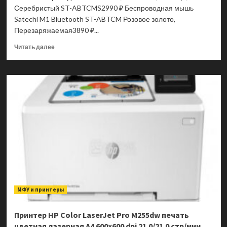
Док-
Серебристый ST-ABTCMS2990 ₽ Беспроводная мышь
станция
Satechi M1 Bluetooth ST-ABTCM Розовое золото,
ST-
Перезаряжаемая3890 ₽...
TCHCRM
Прочитать
Читать далее
больше
о
Мышь
беспроводная
Satechi
M1,
Bluetooth,
1200
dpi,
Серебристый
ST-
ABTCMS
МФУ и принтеры
Принтер HP Color LaserJet Pro M255dw печать
цветная лазерная A4 600×600 dpi 21.0/21.0 стр/мин.