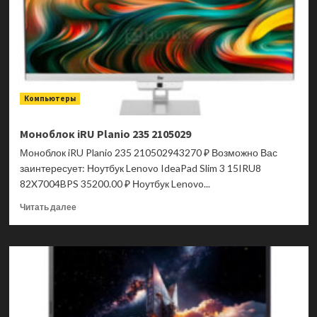
Компьютеры
Моноблок iRU Planio 235 2105029
Моноблок iRU Planio 235 210502943270 ₽ Возможно Вас
заинтересует: Ноутбук Lenovo IdeaPad Slim 3 15IRU8
82X7004BPS 35200.00 ₽ Ноутбук Lenovo...
Прочитать
Читать далее
больше
о
Моноблок
iRU
Planio
235
2105029