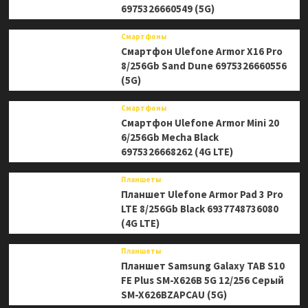
6975326660549 (5G)
Белый
Смартфоны
Смартфон Ulefone Armor X16 Pro
8/256Gb Sand Dune 6975326660556
(5G)
Смартфоны
Смартфон Ulefone Armor Mini 20
6/256Gb Mecha Black
6975326668262 (4G LTE)
Планшеты
Планшет Ulefone Armor Pad 3 Pro
LTE 8/256Gb Black 6937748736080
(4G LTE)
Планшеты
Планшет Samsung Galaxy TAB S10
FE Plus SM-X626B 5G 12/256 Серый
SM-X626BZAPCAU (5G)