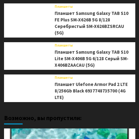
Планшеты
Планшет Samsung Galaxy TAB S10
FE Plus SM-X626B 5G 8/128
Серебристый SM-X626BZSRCAU
(5G)
Планшеты
Планшет Samsung Galaxy TAB S10
Lite SM-X406B 5G 6/128 Серый SM-
X406BZAACAU (5G)
Планшеты
Планшет Ulefone Armor Pad 2 LTE
8/256Gb Black 6937748735700 (4G
LTE)
Возможно, вы пропустили: