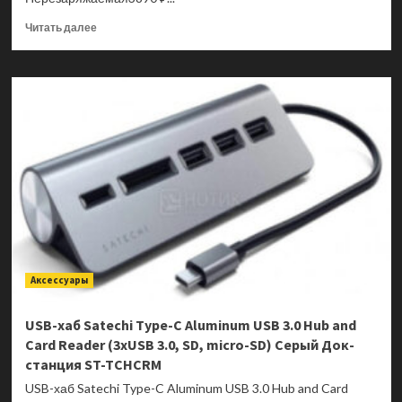
Прочитать
Читать далее
больше
о
Мышь
беспроводная
Satechi
M1,
Bluetooth,
1200
dpi,
Синий
ST-
ABTCMB
Аксессуары
USB-хаб Satechi Type-C Aluminum USB 3.0 Hub and
Card Reader (3xUSB 3.0, SD, micro-SD) Серый Док-
станция ST-TCHCRM
USB-хаб Satechi Type-C Aluminum USB 3.0 Hub and Card