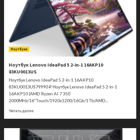
16
NL16-
71G-
539D
NH.DAECD.002
Ноутбуки
Ноутбук Lenovo IdeaPad 5 2-in-1 16AKP10
83KU0013US
Ноутбук Lenovo IdeaPad 5 2-in-1 16AKP10
83KU0013US79990 ₽ Ноутбук Lenovo IdeaPad 5 2-in-1
16AKP10 (AMD Ryzen AI 7 350
2000MHz/16"Touch/1920x1200/16Gb/1Tb/AMD...
Прочитать
Читать далее
больше
о
Ноутбук
Lenovo
IdeaPad