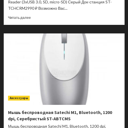
Reader (3xUSB 3.0, SD, micro-SD) Серый Док-станция ST-
TCHCRM2990 ₽ Возможно Вас...
Прочитать
Читать далее
больше
о
USB-
хаб
Satechi
Type-
C
Aluminum
USB
3.0
Hub
and
Card
Reader
Аксессуары
(3xUSB
3.0,
SD,
Мышь беспроводная Satechi M1, Bluetooth, 1200
micro-
dpi, Серебристый ST-ABTCMS
SD)
Серый
Мышь беспроводная Satechi M1, Bluetooth, 1200 dpi,