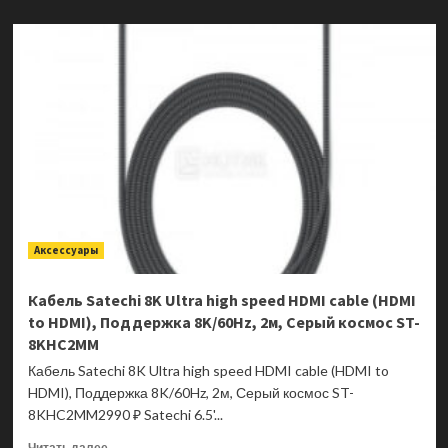
о
Ноутбук
ASUS
TUF
Gaming
A15
FA506NCQ-
HN031
90NR0QE7-
M001A0
Аксессуары
Кабель Satechi 8K Ultra high speed HDMI cable (HDMI
to HDMI), Поддержка 8K/60Hz, 2м, Серый космос ST-
8KHC2MM
Кабель Satechi 8K Ultra high speed HDMI cable (HDMI to
HDMI), Поддержка 8K/60Hz, 2м, Серый космос ST-
8KHC2MM2990 ₽ Satechi 6.5'...
Прочитать
Читать далее