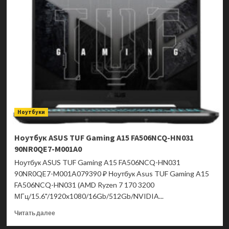
ASUS
TUF
Gaming
A15
FA506NCR-
HN044
90NR0JV7-
M002W0
Ноутбуки
Ноутбук ASUS TUF Gaming A15 FA506NCQ-HN031
90NR0QE7-M001A0
Ноутбук ASUS TUF Gaming A15 FA506NCQ-HN031
90NR0QE7-M001A079390 ₽ Ноутбук Asus TUF Gaming A15
FA506NCQ-HN031 (AMD Ryzen 7 170 3200
МГц/15.6"/1920x1080/16Gb/512Gb/NVIDIA...
Прочитать
Читать далее
больше