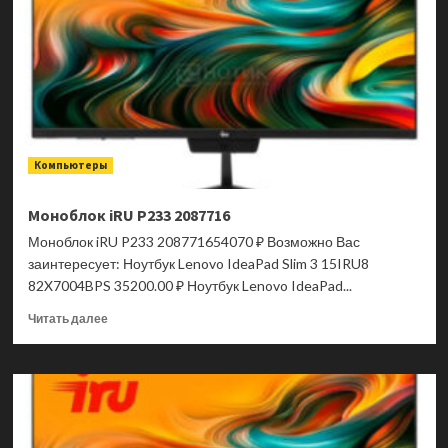
Компьютеры
Моноблок iRU P233 2087716
Моноблок iRU P233 208771654070 ₽ Возможно Вас
заинтересует: Ноутбук Lenovo IdeaPad Slim 3 15IRU8
82X7004BPS 35200.00 ₽ Ноутбук Lenovo IdeaPad...
Прочитать
Читать далее
больше
о
Моноблок
iRU
P233
2087716