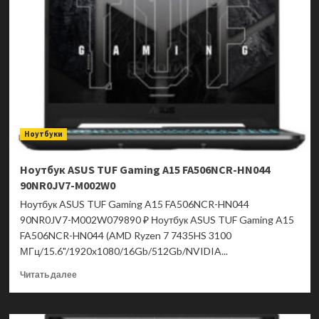
5
2-
in-
1
16AKP10
83KU0013US
Ноутбуки
Ноутбук ASUS TUF Gaming A15 FA506NCR-HN044
90NR0JV7-M002W0
Ноутбук ASUS TUF Gaming A15 FA506NCR-HN044
90NR0JV7-M002W079890 ₽ Ноутбук ASUS TUF Gaming A15
FA506NCR-HN044 (AMD Ryzen 7 7435HS 3100
МГц/15.6"/1920x1080/16Gb/512Gb/NVIDIA...
Прочитать
Читать далее
больше
о
Ноутбук