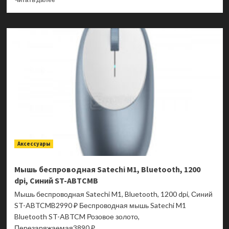
больше
о
Кабель
Satechi
8K
Ultra
high
speed
HDMI
cable
(HDMI
to
HDMI),
Поддержка
Аксессуары
8K/60Hz,
2м,
Серый
Мышь беспроводная Satechi M1, Bluetooth, 1200
космос
dpi, Синий ST-ABTCMB
ST-
8KHC2MM
Мышь беспроводная Satechi M1, Bluetooth, 1200 dpi, Синий
ST-ABTCMB2990 ₽ Беспроводная мышь Satechi M1
Bluetooth ST-ABTCM Розовое золото,
Перезаряжаемая3890 ₽...