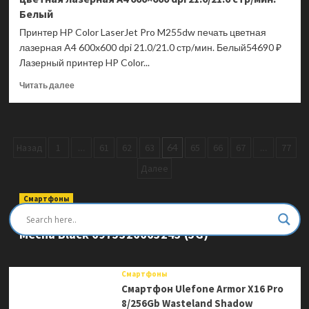
Белый
Принтер HP Color LaserJet Pro M255dw печать цветная
лазерная A4 600x600 dpi 21.0/21.0 стр/мин. Белый54690 ₽
Лазерный принтер HP Color...
Прочитать
Читать далее
больше
о
Принтер
HP
Пагинация
Назад
1
…
61
62
63
64
65
66
67
…
77
Color
LaserJet
записей
Далее
Pro
M255dw
Смартфоны
печать
Смартфон Ulefone Armor Mini 20 Pro 8/256Gb
цветная
лазерная
Mecha Black 6975326663243 (5G)
A4
600×600
dpi
Смартфоны
21.0/21.0
Смартфон Ulefone Armor X16 Pro
стр/
8/256Gb Wasteland Shadow
мин.