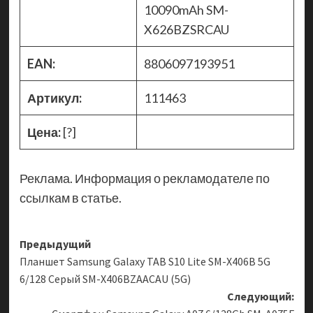
10090mAh SM-
X626BZSRCAU
EAN:
8806097193951
Артикул:
111463
Цена:
[?]
Реклама. Информация о рекламодателе по
ссылкам в статье.
Навигация
Предыдущий
Планшет Samsung Galaxy TAB S10 Lite SM-X406B 5G
записи
6/128 Серый SM-X406BZAACAU (5G)
Следующий: