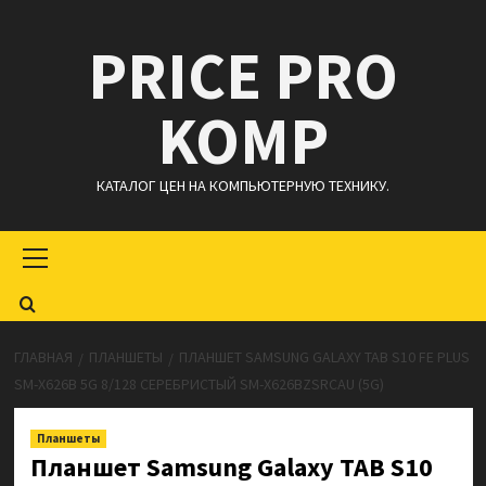
Перейти
PRICE PRO
к
содержимому
KOMP
КАТАЛОГ ЦЕН НА КОМПЬЮТЕРНУЮ ТЕХНИКУ.
Основное
меню
ГЛАВНАЯ
ПЛАНШЕТЫ
ПЛАНШЕТ SAMSUNG GALAXY TAB S10 FE PLUS
SM-X626B 5G 8/128 СЕРЕБРИСТЫЙ SM-X626BZSRCAU (5G)
Планшеты
Планшет Samsung Galaxy TAB S10