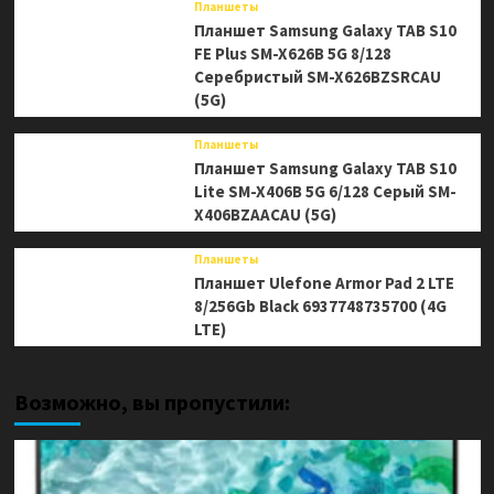
Планшеты
Планшет Samsung Galaxy TAB S10
FE Plus SM-X626B 5G 8/128
Серебристый SM-X626BZSRCAU
(5G)
Планшеты
Планшет Samsung Galaxy TAB S10
Lite SM-X406B 5G 6/128 Серый SM-
X406BZAACAU (5G)
Планшеты
Планшет Ulefone Armor Pad 2 LTE
8/256Gb Black 6937748735700 (4G
LTE)
Возможно, вы пропустили: