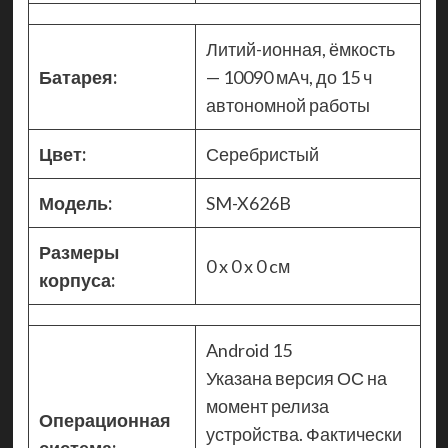
Литий-ионная, ёмкость
Батарея:
— 10090 мАч, до 15 ч
автономной работы
Цвет:
Серебристый
Модель:
SM-X626B
Размеры
0 x 0 x 0 cм
корпуса:
Android 15
Указана версия ОС на
момент релиза
Операционная
устройства. Фактически