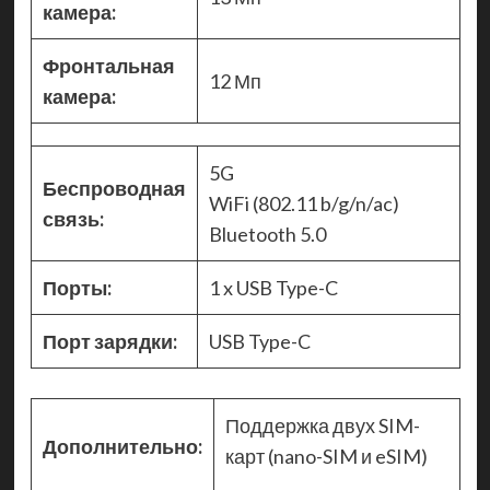
камера:
Фронтальная
12 Мп
камера:
5G
Беспроводная
WiFi (802.11 b/g/n/ac)
связь:
Bluetooth 5.0
Порты:
1 x USB Type-C
Порт зарядки:
USB Type-C
Поддержка двух SIM-
Дополнительно:
карт (nano-SIM и eSIM)