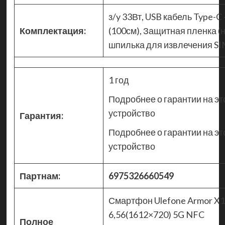
з/y 33Вт, USB кабель Type-C
Комплектация:
(100см), Защитная пленка (
шпилька для извлечения S
1 год
Подробнее о гарантии на эт
устройство
Гарантия:
Подробнее о гарантии на эт
устройство
Партнам:
6975326660549
Смартфон Ulefone Armor X1
6,56(1612×720) 5G NFC
Полное