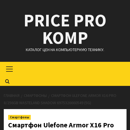
Перейти
PRICE PRO
к
содержимому
KOMP
КАТАЛОГ ЦЕН НА КОМПЬЮТЕРНУЮ ТЕХНИКУ.
Основное
меню
ГЛАВНАЯ
СМАРТФОНЫ
СМАРТФОН ULEFONE ARMOR X16 PRO
8/256GB WASTELAND SHADOW 6975326660549 (5G)
Смартфоны
Смартфон Ulefone Armor X16 Pro