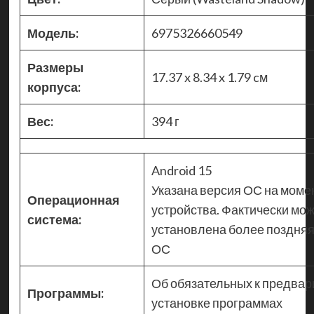
Модель:
6975326660549
Размеры
17.37 x 8.34 x 1.79 cм
корпуса:
Вес:
394 г
Android 15
Указана версия ОС на моме
Операционная
устройства. Фактически мож
система:
установлена более поздняя
ОС
Об обязательных к предвар
Программы:
установке программах