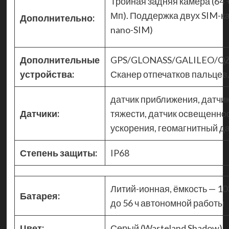
Тройная задняя камера (64 +
Мп). Поддержка двух SIM-ка
Дополнительно:
nano-SIM)
Дополнительные
GPS/GLONASS/GALILEO/QZS
устройства:
Сканер отпечатков пальцев
датчик приближения, датчи
Датчики:
тяжести, датчик освещеннос
ускорения, геомагнитный д
Степень защиты:
IP68
Литий-ионная, ёмкость — 10
Батарея:
до 56 ч автономной работы
Цвет:
Серый (Wasteland Shadow)