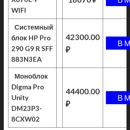
WIFI
Системный
42300.00
блок HP Pro
290 G9 R SFF
₽
883N3EA
Моноблок
Digma Pro
44400.00
Unity
₽
DM23P3-
8CXW02