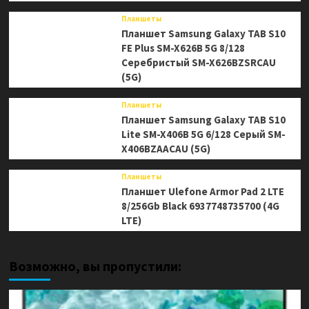
Планшеты
Планшет Samsung Galaxy TAB S10
FE Plus SM-X626B 5G 8/128
Серебристый SM-X626BZSRCAU
(5G)
Планшеты
Планшет Samsung Galaxy TAB S10
Lite SM-X406B 5G 6/128 Серый SM-
X406BZAACAU (5G)
Планшеты
Планшет Ulefone Armor Pad 2 LTE
8/256Gb Black 6937748735700 (4G
LTE)
Возможно, вы пропустили: