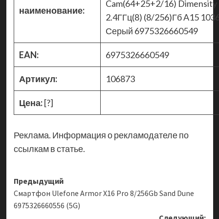
Cam(64+25+2/16) Dimensity
наименование:
2.4ГГц(8) (8/256)Гб A15 10
Серый 6975326660549
EAN:
6975326660549
Артикул:
106873
Цена:
[?]
Реклама. Информация о рекламодателе по
ссылкам в статье.
Навигация
Предыдущий
Смартфон Ulefone Armor X16 Pro 8/256Gb Sand Dune
записи
6975326660556 (5G)
Следующий: