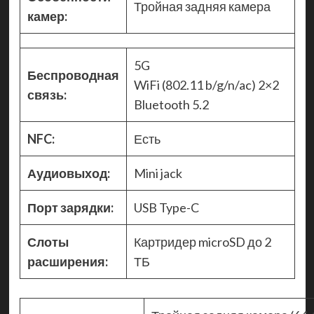
Тройная задняя камера
камер:
5G
Беспроводная
WiFi (802.11 b/g/n/ac) 2×2
связь:
Bluetooth 5.2
NFC:
Есть
Аудиовыход:
Mini jack
Порт зарядки:
USB Type-C
Слоты
Картридер microSD до 2
расширения:
ТБ