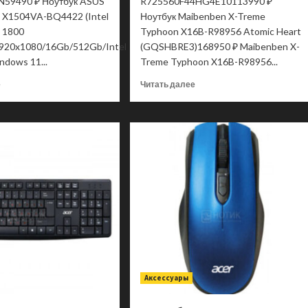
59490 ₽ Ноутбук ASUS
R725560F44HG4E10113990 ₽
5 X1504VA-BQ4422 (Intel
Ноутбук Maibenben X-Treme
 1800
Typhoon X16B-R98956 Atomic Heart
1920x1080/16Gb/512Gb/Intel
(GQSHBRE3)168950 ₽ Maibenben X-
ndows 11...
Treme Typhoon X16B-R98956...
Прочитать
Прочитать
е
Читать далее
больше
больше
о
о
Ноутбук
Ноутбук
ASUS
MAIBENBEN
VivoBook
X-
15
Treme
X1504VA-
Typhoon
BQ4422
X16C
90NB13Y2-
X16C-
M02FZ0-
R725560F44HG4E10
WIN
Аксессуары