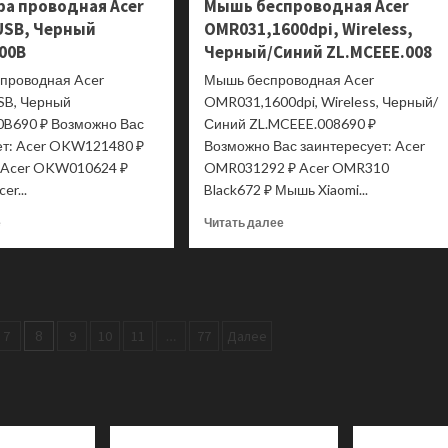
ра проводная Acer
Мышь беспроводная Acer
USB, Черный
OMR031,1600dpi, Wireless,
.00B
Черный/Синий ZL.MCEEE.008
 проводная Acer
Мышь беспроводная Acer
SB, Черный
OMR031,1600dpi, Wireless, Черный/
0B690 ₽ Возможно Вас
Синий ZL.MCEEE.008690 ₽
ет: Acer OKW121480 ₽
Возможно Вас заинтересует: Acer
 Acer OKW010624 ₽
OMR031292 ₽ Acer OMR310
er...
Black672 ₽ Мышь Xiaomi...
Прочитать
Прочитать
е
Читать далее
больше
больше
о
о
Клавиатура
Мышь
проводная
беспроводная
Acer
Acer
OKW121,
OMR031,1600dpi,
7
8
9
10
11
…
77
Далее
USB,
Wireless,
Черный
Черный/
ZL.KBDEE.00B
Синий
ZL.MCEEE.008