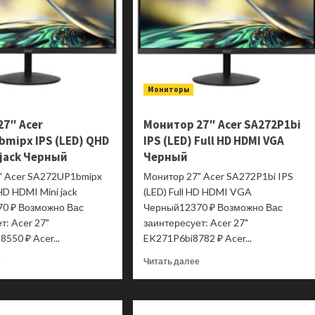
Мониторы
27″ Acer
Монитор 27″ Acer SA272P1bi
mipx IPS (LED) QHD
IPS (LED) Full HD HDMI VGA
 jack Черный
Черный
" Acer SA272UP1bmipx
Монитор 27" Acer SA272P1bi IPS
HD HDMI Mini jack
(LED) Full HD HDMI VGA
0 ₽ Возможно Вас
Черный12370 ₽ Возможно Вас
т: Acer 27"
заинтересует: Acer 27"
550 ₽ Acer...
EK271P6bi8782 ₽ Acer...
Прочитать
Прочитать
е
Читать далее
больше
больше
о
о
Монитор
Монитор
27″
27″