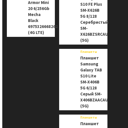
Armor Mini
S10 FE Plus
20 6/256Gb
SM-X626B
Mecha
5G 8/128
Black
Серебристый
6975326668262
SM-
(4G LTE)
X626BZSRCAU
(5G)
Планшеты
Планшет
Samsung
Galaxy TAB
S10 Lite
SM-X406B
5G 6/128
Серый SM-
X406BZAACAU
(5G)
Планшеты
Планшет