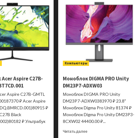
Acer
Acer
SA272UP1bmipx
SA272P1bi
IPS
IPS
(LED)
(LED)
QHD
Full
HDMI
HD
Mini
HDMI
jack
VGA
Черный
Черный
ы
Компьютеры
Acer Aspire C27B-
Моноблок DIGMA PRO Unity
BT7CD.001
DM23P7-ADXW03
cer Aspire C27B-GMTL
Моноблок DIGMA PRO Unity
0187370 ₽ Acer Aspire
DM23P7-ADXW0383970 ₽ 23.8"
 (DQ.BMRCD.001)80915 ₽
Моноблок Digma Pro Unity 81374 ₽
 C27B Black
Моноблок Digma Pro Unity DM23P3-
002)80182 ₽ Ультрабук
8CXW02 44400.00 ₽...
Прочитать
Читать далее
больше
Прочитать