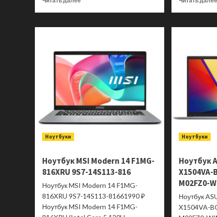
Читать далее
Читать дале
больше
о
Моноблок
Acer
Aspire
C24B-
GKRK
DQ.BSPCD.001
Ноутбуки
Ноутбуки
Ноутбук MSI Modern 14 F1MG-
Ноутбук A
816XRU 9S7-14S113-816
X1504VA-
M02FZ0-W
Ноутбук MSI Modern 14 F1MG-
816XRU 9S7-14S113-81661990 ₽
Ноутбук AS
Ноутбук MSI Modern 14 F1MG-
X1504VA-B