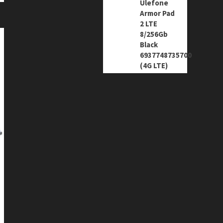
Ulefone
Armor Pad
2 LTE
8/256Gb
Black
6937748735700
(4G LTE)