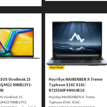
е
о
больше
Моноблок
о
DIGMA
Моноблок
PRO
Acer
Unity
Aspire
DM23P7-
C27B-
ADXW03
GMTL
DQ.BT7CD.001
Ноутбуки
SUS VivoBook 15
Ноутбук MAIBENBEN X-Treme
BQ4422 90NB13Y2-
Typhoon X16C X16C-
IN
R725560F44HG4E10
US VivoBook 15
Ноутбук MAIBENBEN X-Treme
Q4422 90NB13Y2-
Typhoon X16C X16C-