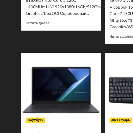
816XRU (Intel Core 5 120U
M02FZ0-WIN
1400MHz/14"/1920x1080/16Gb/512Gb/Intel
VivoBook 1
Graphics/Без ОС) Серебристый...
Core 7 150U
МГц/15.6"/
Прочитать
Читать далее
Graphics/Wi
больше
о
Читать дале
Ноутбук
MSI
Modern
14
F1MG-
816XRU
9S7-
14S113-
816
Ноутбуки
Аксессуары