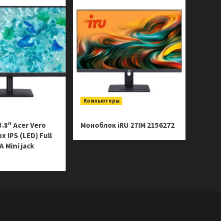
Компьютеры
.8″ Acer Vero
Моноблок iRU 27IM 2156272
 IPS (LED) Full
 Mini jack