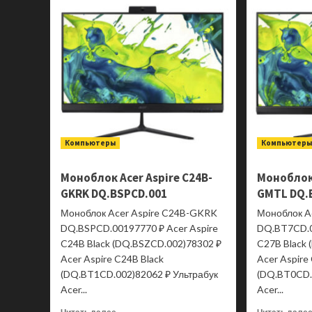
Acer
SA322QKbmiipx
VA
4K
2xHDMI
Mini
jack
Черный
Компьютеры
Компьютер
Моноблок Acer Aspire C24B-
Моноблок 
GKRK DQ.BSPCD.001
GMTL DQ.
Моноблок Acer Aspire C24B-GKRK
Моноблок A
DQ.BSPCD.00197770 ₽ Acer Aspire
DQ.BT7CD.0
C24B Black (DQ.BSZCD.002)78302 ₽
C27B Black
Acer Aspire C24B Black
Acer Aspire
(DQ.BT1CD.002)82062 ₽ Ультрабук
(DQ.BT0CD.
Acer...
Acer...
Прочитать