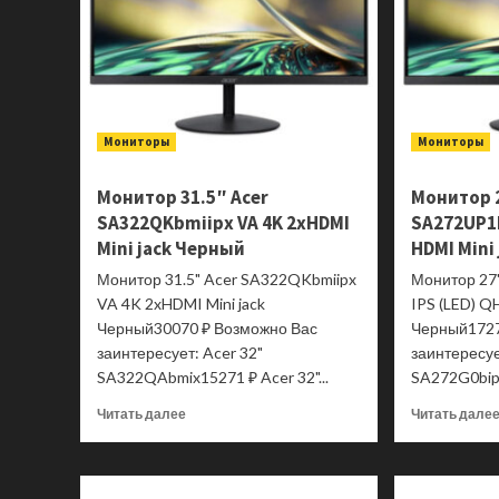
Мониторы
Мониторы
Монитор 31.5″ Acer
Монитор 
SA322QKbmiipx VA 4K 2xHDMI
SA272UP1b
Mini jack Черный
HDMI Mini
Монитор 31.5" Acer SA322QKbmiipx
Монитор 27
VA 4K 2xHDMI Mini jack
IPS (LED) Q
Черный30070 ₽ Возможно Вас
Черный1727
заинтересует: Acer 32"
заинтересуе
SA322QAbmix15271 ₽ Acer 32"...
SA272G0bip8
Прочитать
Читать далее
Читать дале
больше
о
Монитор
31.5″