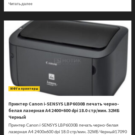
Прочитать
Читать далее
больше
о
МФУ
Canon
PIXMA
G2410
печать
цветная
термическая
струйная
A4
4800×1200
dpi
5.0/8.8
МФУ и принтеры
стр/
мин.
Черный
Принтер Canon i-SENSYS LBP6030B печать черно-
белая лазерная A4 2400×600 dpi 18.0 стр/мин. 32МБ
Черный
Принтер Canon i-SENSYS LBP6030B печать черно-белая
лазерная A4 2400x600 dpi 18.0 стр/мин. 32МБ Черный17090