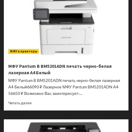
BM5201ADW
печать
черно-
белая
лазерная
A4
Белый
МФУ и принтеры
МФУ Pantum B BM5201ADN печать черно-белая
лазерная A4 Белый
МФУ Pantum B BM5201ADN печать черно-белая лазерная
A4 Белый66090 ₽ Лазерное МФУ Pantum BM5201ADN A4
56650 ₽ Возможно Вас заинтересует:...
Прочитать
Читать далее
больше
о
МФУ
Pantum
B