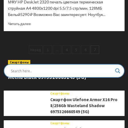
МФУ HP DeskJet 2320 печать цветная термическая
струйная A4 4800x1200 dpi 5.5/7.5 стр/мин. 128МБ
Белый5290 ₽ Возможно Вас заинтересует: Ноутбук...
Прочитать
Читать далее
больше
о
МФУ
HP
Пагинация
Назад
1
…
4
5
6
7
DeskJet
2320
записей
печать
Смартфоны
цветная
Смартфон Ulefone Armor Mini 20 Pro 8/256Gb
термическая
Mecha Black 6975326663243 (5G)
струйная
A4
4800×1200
dpi
Смартфоны
5.5/7.5
Смартфон Ulefone Armor X16 Pro
стр/
8/256Gb Wasteland Shadow
мин.
6975326660549 (5G)
128МБ
Белый
Смартфоны