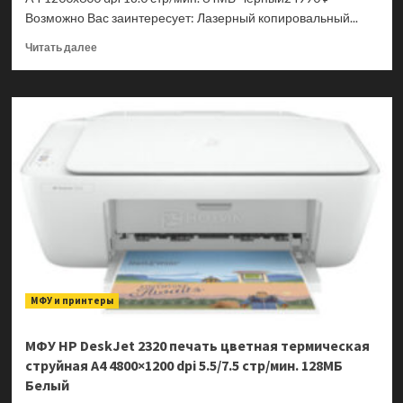
Возможно Вас заинтересует: Лазерный копировальный...
Прочитать
Читать далее
больше
о
МФУ
Canon
i-
SENSYS
MF3010
печать
черно-
белая
лазерная
A4
1200×600
dpi
МФУ и принтеры
18.0
стр/
мин.
МФУ HP DeskJet 2320 печать цветная термическая
64МБ
струйная A4 4800×1200 dpi 5.5/7.5 стр/мин. 128МБ
Черный
Белый