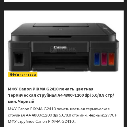
о
МФУ
Canon
PIXMA
G2430
печать
цветная
термическая
струйная
A4
4800×1200
dpi
6.0/11.0
МФУ и принтеры
стр/
мин.
Черный
МФУ Canon PIXMA G2410 печать цветная
термическая струйная A4 4800×1200 dpi 5.0/8.8 стр/
мин. Черный
МФУ Canon PIXMA G2410 печать цветная термическая
струйная A4 4800x1200 dpi 5.0/8.8 стр/мин. Черный12990 ₽
МФУ струйное Canon PIXMA G2410...