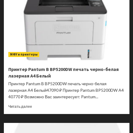
BM5201ADN
печать
черно-
белая
лазерная
A4
Белый
МФУ и принтеры
Принтер Pantum B BP5200DW печать черно-белая
лазерная A4 Белый
Принтер Pantum B BP5200DW печать черно-белая
лазерная A4 Белый47090 ₽ Принтер Pantum BP5200DW A4
40770 ₽ Возможно Вас заинтересует: Pantum...
Прочитать
Читать далее
больше
о
Принтер
Pantum