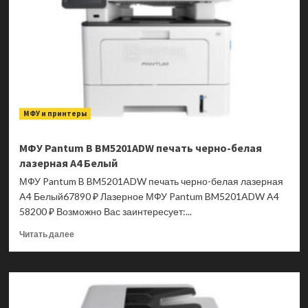
МФУ и принтеры
МФУ Pantum B BM5201ADW печать черно-белая
лазерная A4 Белый
МФУ Pantum B BM5201ADW печать черно-белая лазерная
A4 Белый67890 ₽ Лазерное МФУ Pantum BM5201ADW A4
58200 ₽ Возможно Вас заинтересует:...
Прочитать
Читать далее
больше
о
МФУ
Pantum
B