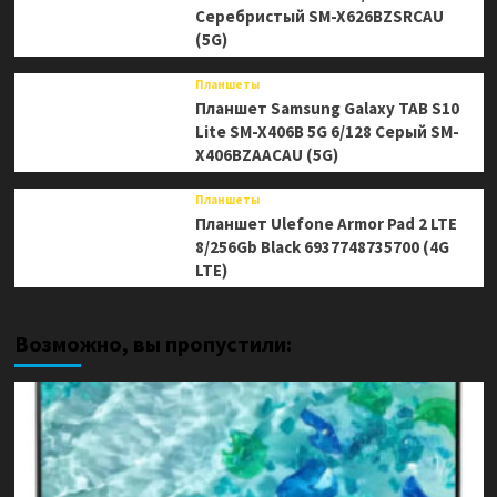
Серебристый SM-X626BZSRCAU
(5G)
Планшеты
Планшет Samsung Galaxy TAB S10
Lite SM-X406B 5G 6/128 Серый SM-
X406BZAACAU (5G)
Планшеты
Планшет Ulefone Armor Pad 2 LTE
8/256Gb Black 6937748735700 (4G
LTE)
Возможно, вы пропустили: