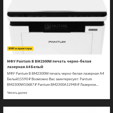
B
BP5200DW
печать
черно-
белая
лазерная
A4
Белый
МФУ и принтеры
МФУ Pantum B BM2300W печать черно-белая
лазерная A4 Белый
МФУ Pantum B BM2300W печать черно-белая лазерная A4
Белый15590 ₽ Возможно Вас заинтересует: Pantum
BM2300W10687 ₽ Pantum BM2300A12948 ₽ Лазерное...
Прочитать
Читать далее
больше
о
МФУ
Pantum