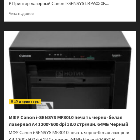
₽ Принтер лазерный Canon I-SENSYS LBP6030B...
Прочитать
Читать далее
больше
о
Принтер
Canon
i-
SENSYS
LBP6030B
печать
черно-
белая
лазерная
A4
2400×600
dpi
МФУ и принтеры
18.0
стр/
мин.
МФУ Canon i-SENSYS MF3010 печать черно-белая
32МБ
лазерная A4 1200×600 dpi 18.0 стр/мин. 64МБ Черный
Черный
МФУ Canon i-SENSYS MF3010 печать черно-белая лазерная
A4 1200x600 dpi 18.0 стр/мин. 64МБ Черный24990 ₽