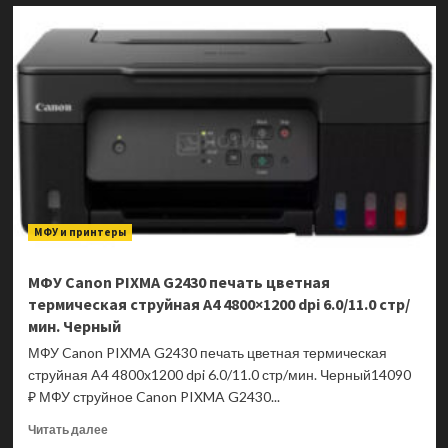
МФУ
Canon
PIXMA
G3410
печать
цветная
термическая
струйная
A4
4800×1200
dpi
3.0/8.8
МФУ и принтеры
стр/
мин.
Черный
МФУ Canon PIXMA G2430 печать цветная
термическая струйная A4 4800×1200 dpi 6.0/11.0 стр/
мин. Черный
МФУ Canon PIXMA G2430 печать цветная термическая
струйная A4 4800x1200 dpi 6.0/11.0 стр/мин. Черный14090
₽ МФУ струйное Canon PIXMA G2430...
Прочитать
Читать далее
больше