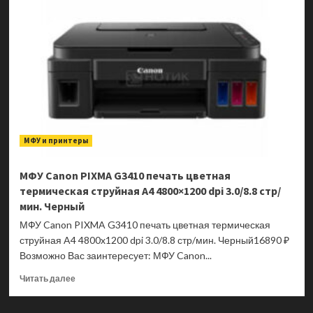
B
BM2300W
печать
черно-
белая
лазерная
A4
Белый
МФУ и принтеры
МФУ Canon PIXMA G3410 печать цветная
термическая струйная A4 4800×1200 dpi 3.0/8.8 стр/
мин. Черный
МФУ Canon PIXMA G3410 печать цветная термическая
струйная A4 4800x1200 dpi 3.0/8.8 стр/мин. Черный16890 ₽
Возможно Вас заинтересует: МФУ Canon...
Прочитать
Читать далее
больше
о