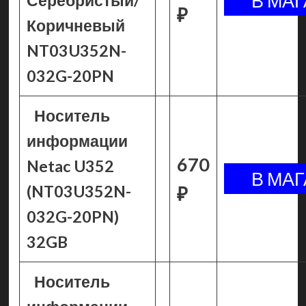
Серебристый/
₽
Коричневый
NT03U352N-
032G-20PN
Носитель
информации
670
Netac U352
(NT03U352N-
₽
032G-20PN)
32GB
Носитель