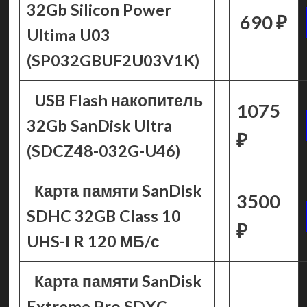
32Gb Silicon Power
690 ₽
Ultima U03
(SP032GBUF2U03V1K)
USB Flash накопитель
1075
32Gb SanDisk Ultra
₽
(SDCZ48-032G-U46)
Карта памяти SanDisk
3500
SDHC 32GB Class 10
₽
UHS-I R 120 МБ/с
Карта памяти SanDisk
Extreme Pro SDXC