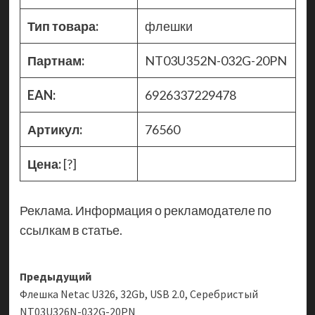
Тип товара:
флешки
Партнам:
NT03U352N-032G-20PN
EAN:
6926337229478
Артикул:
76560
Цена:
[?]
Реклама. Информация о рекламодателе по
ссылкам в статье.
Навигация
Предыдущий
Флешка Netac U326, 32Gb, USB 2.0, Серебристый
записи
NT03U326N-032G-20PN