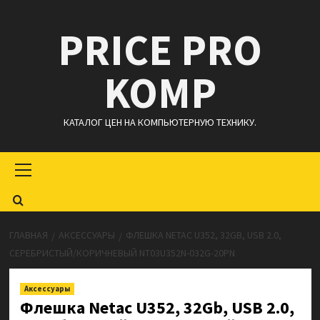
Перейти
PRICE PRO
к
содержимому
KOMP
КАТАЛОГ ЦЕН НА КОМПЬЮТЕРНУЮ ТЕХНИКУ.
Основное
меню
ГЛАВНАЯ
АКСЕССУАРЫ
ФЛЕШКА NETAC U352, 32GB, USB 2.0,
СЕРЕБРИСТЫЙ/КОРИЧНЕВЫЙ NT03U352N-032G-20PN
Аксессуары
Флешка Netac U352, 32Gb, USB 2.0,