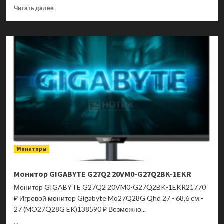
Прочитать
Читать далее
больше
о
Монитор
GIGABYTE
GO27Q24
20VM0-
GO27Q24BA-
1EKR
Мониторы
Монитор GIGABYTE G27Q2 20VM0-G27Q2BK-1EKR
Монитор GIGABYTE G27Q2 20VM0-G27Q2BK-1EKR21770
₽ Игровой монитор Gigabyte Mo27Q28G Qhd 27 - 68,6 см -
27 (MO27Q28G EK)138590 ₽ Возможно...