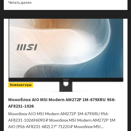
Прочитать
Читать далее
больше
о
Моноблок
AIO
MSI
Modern
AM272P
1M-
678XRU
9S6-
AF8232-
1025
Компьютеры
Моноблок AIO MSI Modern AM272P 1M-679XRU 9S6-
AF8231-1026
Моноблок AIO MSI Modern AM272P 1M-679XRU 9S6-
AF8231-102696090 ₽ Моноблок MSI Modern AM272P 1M
AiO (9S6-AF8231-682) 27″ 71220 ₽ Моноблок MSI...