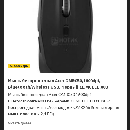
проводная
Acer
OKW122,
USB,
Черный
ZL.KBDEE.00C
Аксессуары
Мышь беспроводная Acer OMR050,1600dpi,
Bluetooth/Wireless USB, Черный ZL.MCEEE.00B
Мышь беспроводная Acer OMR050,1600dpi,
Bluetooth/Wireless USB, Черный ZL.MCEEE.00B1090 ₽
Беспроводная мышь Acer модели OMR266 Компьютерная
мышь с частотой 2,4 ГГц...
Прочитать
Читать далее
больше