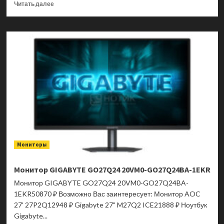
Прочитать
Читать далее
больше
о
Мышь
беспроводная
Acer
OMR301,
1600dpi,
500
мАч,
Bluetooth/Wireless,
Синий
ZL.MCECC.01S
Мониторы
Монитор GIGABYTE GO27Q24 20VM0-GO27Q24BA-1EKR
Монитор GIGABYTE GO27Q24 20VM0-GO27Q24BA-
1EKR50870 ₽ Возможно Вас заинтересует: Монитор AOC
27' 27P2Q12948 ₽ Gigabyte 27" M27Q2 ICE21888 ₽ Ноутбук
Gigabyte...