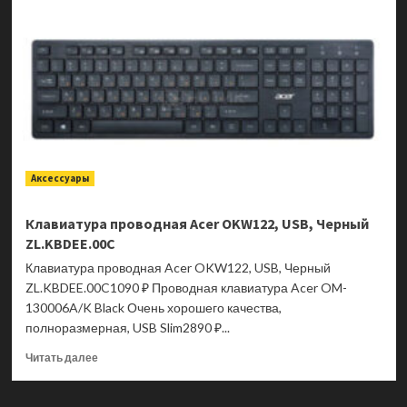
Acer
OKW123,
USB,
Белый
ZL.KBDEE.00D
Аксессуары
Клавиатура проводная Acer OKW122, USB, Черный
ZL.KBDEE.00C
Клавиатура проводная Acer OKW122, USB, Черный
ZL.KBDEE.00C1090 ₽ Проводная клавиатура Acer OM-
130006A/K Black Очень хорошего качества,
полноразмерная, USB Slim2890 ₽...
Прочитать
Читать далее
больше
о
Клавиатура