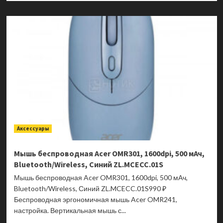
о
Мышь
беспроводная
Acer
OMR050,1600dpi,
Bluetooth/Wireless
USB,
Черный
ZL.MCEEE.00B
Аксессуары
Мышь беспроводная Acer OMR301, 1600dpi, 500 мАч,
Bluetooth/Wireless, Синий ZL.MCECC.01S
Мышь беспроводная Acer OMR301, 1600dpi, 500 мАч,
Bluetooth/Wireless, Синий ZL.MCECC.01S990 ₽
Беспроводная эргономичная мышь Acer OMR241,
настройка. Вертикальная мышь с...