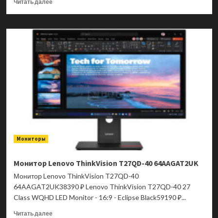
Прочитать
Читать далее
больше
о
Монитор
GIGABYTE
G27Q2
20VM0-
G27Q2BK-
1EKR
Мониторы
Монитор Lenovo ThinkVision T27QD-40 64AAGAT2UK
Монитор Lenovo ThinkVision T27QD-40
64AAGAT2UK38390 ₽ Lenovo ThinkVision T27QD-40 27
Class WQHD LED Monitor - 16:9 - Eclipse Black59190 ₽...
Прочитать
Читать далее