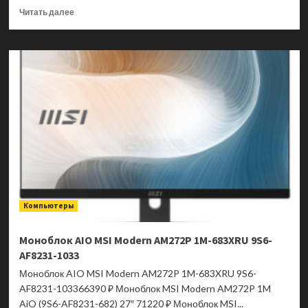
Прочитать
Читать далее
больше
о
Моноблок
AIO
MSI
Modern
AM272P
1M-
679XRU
9S6-
AF8231-
1026
Компьютеры
Моноблок AIO MSI Modern AM272P 1M-683XRU 9S6-
AF8231-1033
Моноблок AIO MSI Modern AM272P 1M-683XRU 9S6-
AF8231-103366390 ₽ Моноблок MSI Modern AM272P 1M
AiO (9S6-AF8231-682) 27″ 71220 ₽ Моноблок MSI...