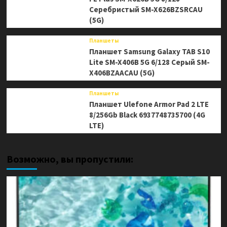
Серебристый SM-X626BZSRCAU
(5G)
Планшеты
Планшет Samsung Galaxy TAB S10
Lite SM-X406B 5G 6/128 Серый SM-
X406BZAACAU (5G)
Планшеты
Планшет Ulefone Armor Pad 2 LTE
8/256Gb Black 6937748735700 (4G
LTE)
Возможно, вы пропустили: