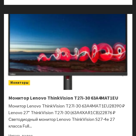
больше
о
Монитор
Lenovo
ThinkVision
T27QD-
40
64AAGAT2UK
Мониторы
Монитор Lenovo ThinkVision T27i-30 63A4MAT1EU
Монитор Lenovo ThinkVision T27i-30 63A4MAT1EU28390 ₽
Lenovo 27" ThinkVision T27i-30 (63A4XAR1CB)22876 ₽
Светодиодный монитор Lenovo ThinkVision S27-4e 27
класса Full...
Прочитать
Читать далее