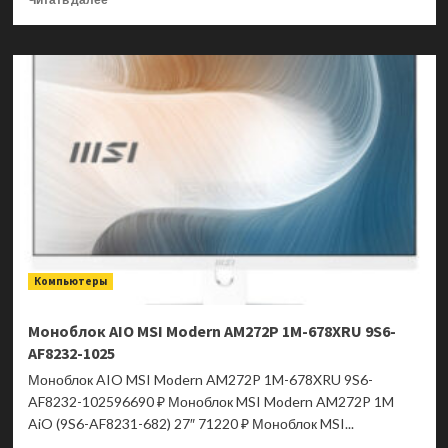
больше
о
Монитор
Lenovo
ThinkVision
T27i-
30
63A4MAT1EU
Компьютеры
Моноблок AIO MSI Modern AM272P 1M-678XRU 9S6-
AF8232-1025
Моноблок AIO MSI Modern AM272P 1M-678XRU 9S6-
AF8232-102596690 ₽ Моноблок MSI Modern AM272P 1M
AiO (9S6-AF8231-682) 27″ 71220 ₽ Моноблок MSI...