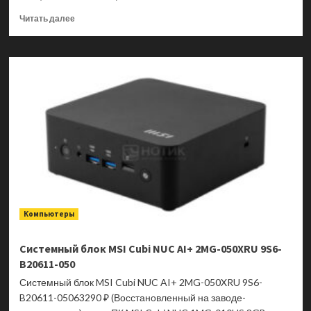
Прочитать
Читать далее
больше
о
Моноблок
AIO
MSI
Modern
AM272P
1M-
683XRU
9S6-
AF8231-
1033
Компьютеры
Системный блок MSI Cubi NUC AI+ 2MG-050XRU 9S6-
B20611-050
Системный блок MSI Cubi NUC AI+ 2MG-050XRU 9S6-
B20611-05063290 ₽ (Восстановленный на заводе-