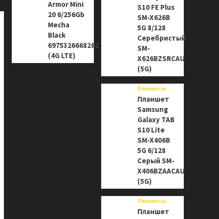
Armor Mini
S10 FE Plus
20 6/256Gb
SM-X626B
Mecha
5G 8/128
Black
Серебристый
6975326668262
SM-
(4G LTE)
X626BZSRCAU
(5G)
Планшеты
Планшет
Samsung
Galaxy TAB
S10 Lite
SM-X406B
5G 6/128
Серый SM-
X406BZAACAU
(5G)
Планшеты
Планшет