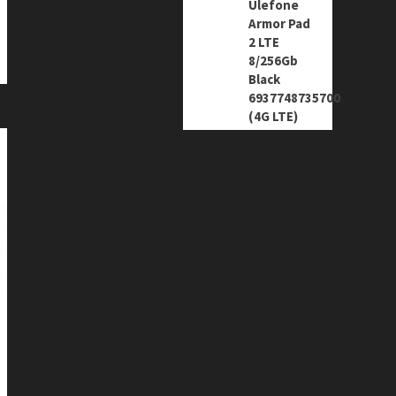
Ulefone
Armor Pad
2 LTE
8/256Gb
Black
6937748735700
(4G LTE)