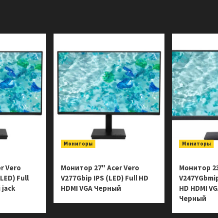
черно-
печать
белая
черно-
лазерная
белая
A4
лазерная
600×600
A4
dpi
1200×1200
22.0
dpi
стр/
30.0
мин.
стр/
Черный
мин.
Белый
Мониторы
Мониторы
r Vero
Монитор 27″ Acer Vero
Монитор 23
LED) Full
V277Gbip IPS (LED) Full HD
V247YGbmipx
 jack
HDMI VGA Черный
HD HDMI VGA
Черный