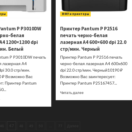
Charger,
dpi
USB,
20.0
еры
2xUSB
МФУ и принтеры
стр/
Type-
мин.
C
128МБ
Pantum P P3010DW
Принтер Pantum P P2516
(PD),
Белый
ерно-белая
печать черно-белая
Серый
A4 1200×1200 dpi
лазерная A4 600×600 dpi 22.0
ST-
TC100GM-
мин. Белый
стр/мин. Черный
EU
ntum P P3010DW печать
Принтер Pantum P P2516 печать
я лазерная A4
черно-белая лазерная A4 600x600
pi 30.0 стр/мин.
dpi 22.0 стр/мин. Черный10190 ₽
 ₽ Возможно Вас
Возможно Вас заинтересует:
ет: Принтер Pantum
Принтер Pantum P25167457...
0...
Прочитать
Читать далее
больше
Прочитать
е
о
больше
Принтер
о
Pantum
Принтер
P
Pantum
46
47
48
49
50
…
77
Далее
P2516
P
печать
P3010DW