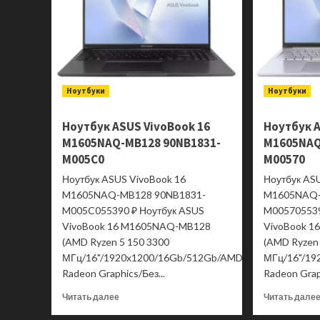
Ноутбуки
Ноутбуки
Ноутбук ASUS VivoBook 16
Ноутбук A
M1605NAQ-MB128 90NB1831-
M1605NAQ
M005C0
M00570
Ноутбук ASUS VivoBook 16
Ноутбук AS
M1605NAQ-MB128 90NB1831-
M1605NAQ-
M005C055390 ₽ Ноутбук ASUS
M005705539
VivoBook 16 M1605NAQ-MB128
VivoBook 
(AMD Ryzen 5 150 3300
(AMD Ryzen
МГц/16"/1920x1200/16Gb/512Gb/AMD
МГц/16"/1
Radeon Graphics/Без...
Radeon Grap
Прочитать
Читать далее
Читать дале
больше