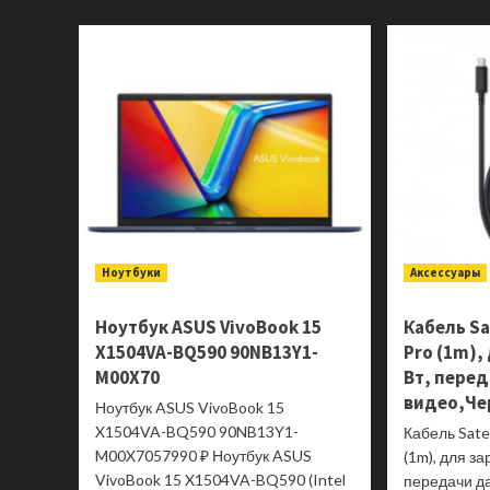
о
Ноутбук
ASUS
VivoBook
16
M1605NAQ-
MB128
90NB1831-
M005C0
Ноутбуки
Аксессуары
Ноутбук ASUS VivoBook 15
Кабель Sa
X1504VA-BQ590 90NB13Y1-
Pro (1m),
M00X70
Вт, пере
видео,Че
Ноутбук ASUS VivoBook 15
X1504VA-BQ590 90NB13Y1-
Кабель Sate
M00X7057990 ₽ Ноутбук ASUS
(1m), для за
VivoBook 15 X1504VA-BQ590 (Intel
передачи д