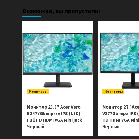
записей
черно-
Возможно, вы пропустили:
белая
лазерная
A4
1200×1200
dpi
20.0
стр/
мин.
128МБ
Белый
Мониторы
Мониторы
Монитор 23.8″ Acer Vero
Монитор 27″ Ace
B247YGbmiprxv IPS (LED)
V277Gbmipx IPS (
Full HD HDMI VGA Mini jack
HD HDMI VGA Mini
Черный
Черный