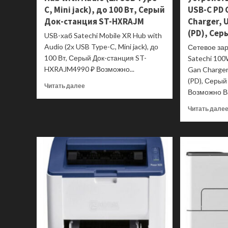
C, Mini jack), до 100 Вт, Серый
USB-C PD
Док-станция ST-HXRAJM
Charger, 
(PD), Се
USB-хаб Satechi Mobile XR Hub with
Audio (2х USB Type-C, Mini jack), до
Сетевое за
100 Вт, Серый Док-станция ST-
Satechi 10
HXRAJM4990 ₽ Возможно...
Gan Charger
(PD), Серы
Прочитать
Читать далее
Возможно Ва
больше
о
Читать дале
USB-
хаб
Satechi
Mobile
XR
Hub
with
Audio
(2х
USB
Type-
C,