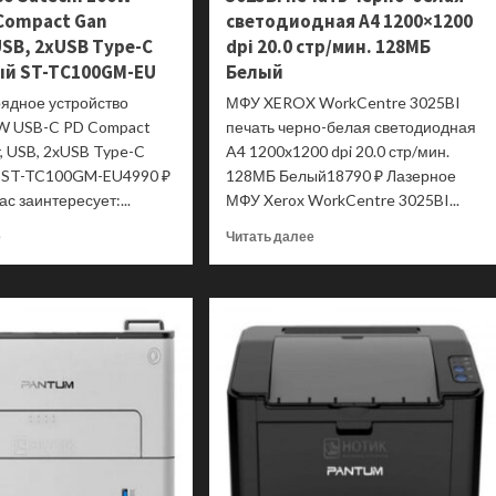
 Compact Gan
светодиодная A4 1200×1200
станция
ST-
USB, 2xUSB Type-C
dpi 20.0 стр/мин. 128МБ
HXRSDM
рый ST-TC100GM-EU
Белый
рядное устройство
МФУ XEROX WorkCentre 3025BI
0W USB-C PD Compact
печать черно-белая светодиодная
, USB, 2xUSB Type-C
A4 1200x1200 dpi 20.0 стр/мин.
й ST-TC100GM-EU4990 ₽
128МБ Белый18790 ₽ Лазерное
с заинтересует:...
МФУ Xerox WorkCentre 3025BI...
Прочитать
Прочитать
е
Читать далее
больше
больше
о
о
Сетевое
МФУ
зарядное
XEROX
устройство
WorkCentre
Satechi
3025BI
100W
печать
USB-
черно-
C
белая
PD
светодиодная
Compact
A4
Gan
1200×1200