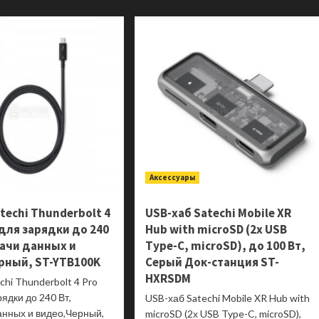
о
ASUS
Ноутбук
Zenbook
ASUS
14
VivoBook
OLED
16
UX3405CA-
M1605NAQ-
ST1353
MB123
90NB14W1-
90NB1832-
M01ZR0
M00570
Аксессуары
techi Thunderbolt 4
USB-хаб Satechi Mobile XR
 для зарядки до 240
Hub with microSD (2х USB
дачи данных и
Type-C, microSD), до 100 Вт,
рный, ST-YTB100K
Серый Док-станция ST-
HXRSDM
chi Thunderbolt 4 Pro
рядки до 240 Вт,
USB-хаб Satechi Mobile XR Hub with
анных и видео,Черный,
microSD (2х USB Type-C, microSD),