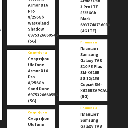
Armor Pad
Armor X16
3 Pro LTE
Pro
8/256Gb
8/256Gb
Black
Wasteland
6937748736080
Shadow
(4G LTE)
6975326660549
(5G)
Планшеты
Планшет
Смартфоны
Samsung
Смартфон
Galaxy TAB
Ulefone
S10 FE Plus
Armor X16
SM-X626B
Pro
5G 12/256
8/256Gb
Серый SM-
Sand Dune
X626BZAPCAU
6975326660556
(5G)
(5G)
Планшеты
Смартфоны
Планшет
Смартфон
Samsung
Ulefone
Galaxy TAB