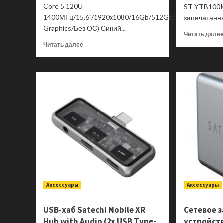
Core 5 120U
ST-YTB100
1400МГц/15.6"/1920x1080/16Gb/512Gb/Intel
запечатанны
Graphics/Без ОС) Синий...
Читать дале
Прочитать
Читать далее
больше
о
Ноутбук
ASUS
VivoBook
15
X1504VA-
BQ590
90NB13Y1-
M00X70
Аксессуары
Аксессуары
USB-хаб Satechi Mobile XR
Сетевое 
Hub with Audio (2х USB Type-
устройств