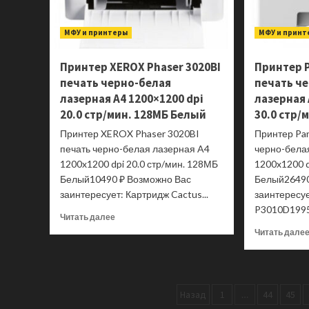
Mini
jack),
до
МФУ и принтеры
МФУ и принт
100
Вт,
Принтер XEROX Phaser 3020BI
Принтер 
Серый
печать черно-белая
Док-
печать ч
станция
лазерная A4 1200×1200 dpi
лазерная 
ST-
20.0 стр/мин. 128МБ Белый
30.0 стр/
HXRAJM
Принтер XEROX Phaser 3020BI
Принтер Pa
печать черно-белая лазерная A4
черно-бела
1200x1200 dpi 20.0 стр/мин. 128МБ
1200x1200 d
Белый10490 ₽ Возможно Вас
Белый26490
заинтересует: Картридж Cactus...
заинтересу
P3010D1995
Прочитать
Читать далее
больше
Читать дале
о
Принтер
XEROX
Phaser
Пагинация
3020BI
Назад
1
…
44
45
печать