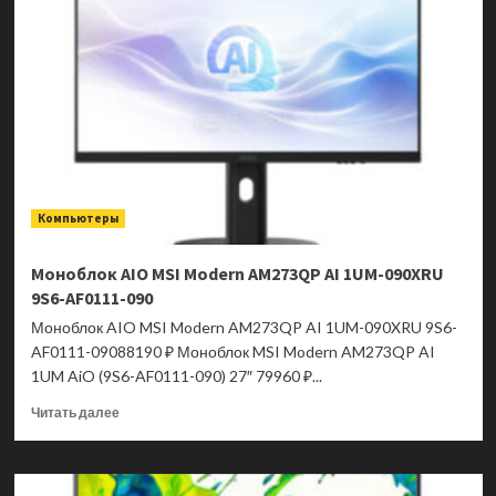
ExpertCenter
P400
AiO
P470VAK-
BPE1410
90PT03W5-
M01KF0
Компьютеры
Моноблок AIO MSI Modern AM273QP AI 1UM-090XRU
9S6-AF0111-090
Моноблок AIO MSI Modern AM273QP AI 1UM-090XRU 9S6-
AF0111-09088190 ₽ Моноблок MSI Modern AM273QP AI
1UM AiO (9S6-AF0111-090) 27″ 79960 ₽...
Прочитать
Читать далее
больше
о
Моноблок
AIO