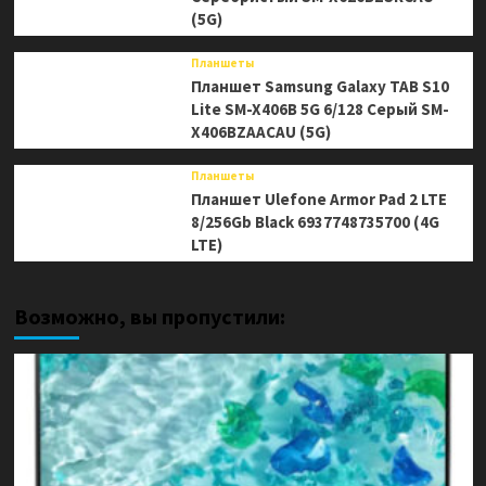
(5G)
Планшеты
Планшет Samsung Galaxy TAB S10
Lite SM-X406B 5G 6/128 Серый SM-
X406BZAACAU (5G)
Планшеты
Планшет Ulefone Armor Pad 2 LTE
8/256Gb Black 6937748735700 (4G
LTE)
Возможно, вы пропустили: