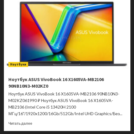
Acer
Aspire
Lite
15
AL15-
45P-
R1UJ
NX.DLQEM.001
Ноутбуки
Ноутбук ASUS VivoBook 16 X1605VA-MB2106
90NB10N3-M02KZ0
Ноутбук ASUS VivoBook 16 X1605VA-MB2106 90NB10N3-
M02KZ061990 ₽ Ноутбук ASUS VivoBook 16 X1605VA-
MB2106 (Intel Core i5 13420H 2100
МГц/16"/1920x1200/16Gb/512Gb/Intel UHD Graphics/Без...
Прочитать
Читать далее
больше
о