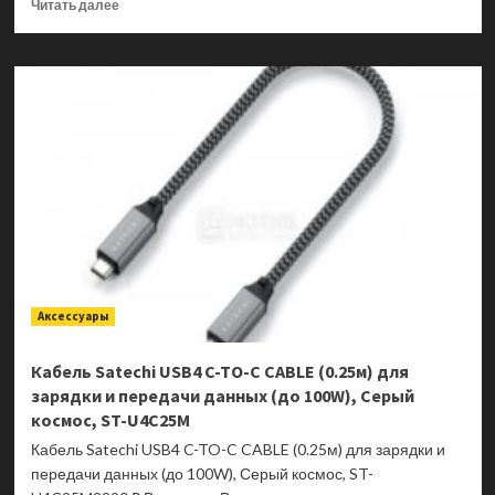
Прочитать
Читать далее
больше
о
Ноутбук
ASUS
VivoBook
15
X1502VA-
BQ443
90NB10T1-
M00KV0
Аксессуары
Кабель Satechi USB4 C-TO-C CABLE (0.25м) для
зарядки и передачи данных (до 100W), Серый
космос, ST-U4C25M
Кабель Satechi USB4 C-TO-C CABLE (0.25м) для зарядки и
передачи данных (до 100W), Серый космос, ST-