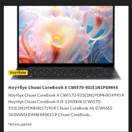
Ноутбук
ASUS
VivoBook
16
X1605VA-
MB2106
90NB10N3-
M02KZ0
Ноутбуки
Ноутбук Chuwi CoreBook X CWI570-931E1N1PDMHX
Ноутбук Chuwi CoreBook X CWI570-931E1N1PDMHX59990 ₽
Ноутбук Chuwi CoreBook X i9-13900HK (CWI570-
931E1N1PDMHX)57190 ₽ Chuwi CoreBook Air (CWI652-
561N5N1HDMRH)40613 ₽ Chuwi CoreBook...
Прочитать
Читать далее
больше