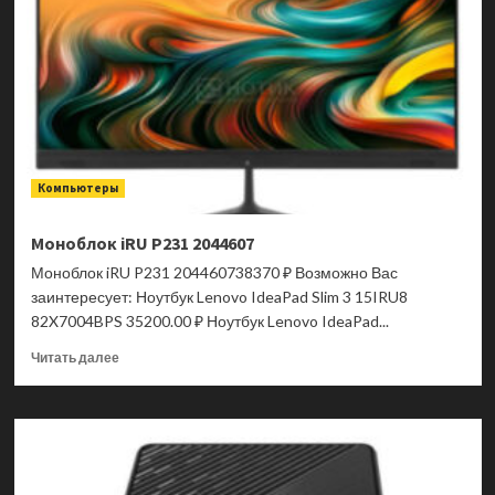
40
64BDGAS4CB
Компьютеры
Моноблок iRU P231 2044607
Моноблок iRU P231 204460738370 ₽ Возможно Вас
заинтересует: Ноутбук Lenovo IdeaPad Slim 3 15IRU8
82X7004BPS 35200.00 ₽ Ноутбук Lenovo IdeaPad...
Прочитать
Читать далее
больше
о
Моноблок
iRU
P231
2044607