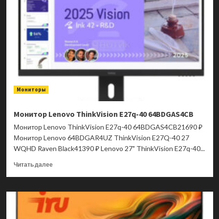
S27i-
30
63DFKAT4UK
Мониторы
Монитор Lenovo ThinkVision E27q-40 64BDGAS4CB
Монитор Lenovo ThinkVision E27q-40 64BDGAS4CB21690 ₽
Монитор Lenovo 64BDGAR4UZ ThinkVision E27Q-40 27
WQHD Raven Black41390 ₽ Lenovo 27" ThinkVision E27q-40...
Прочитать
Читать далее
больше
о
Монитор
Lenovo
ThinkVision
E27q-