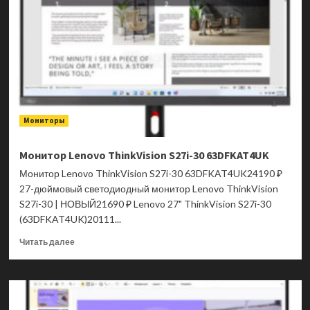
T27-
40
64A5MAR6CB
Мониторы
Монитор Lenovo ThinkVision S27i-30 63DFKAT4UK
Монитор Lenovo ThinkVision S27i-30 63DFKAT4UK24190 ₽
27-дюймовый светодиодный монитор Lenovo ThinkVision
S27i-30 | НОВЫЙ21690 ₽ Lenovo 27" ThinkVision S27i-30
(63DFKAT4UK)20111...
Прочитать
Читать далее
больше
о
Монитор
Lenovo
ThinkVision