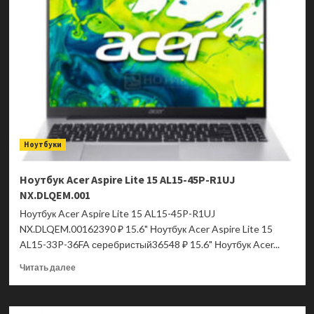
MSI
Modern
AM273QP
AI
1UM-
090XRU
9S6-
AF0111-
090
Ноутбуки
Ноутбук Acer Aspire Lite 15 AL15-45P-R1UJ
NX.DLQEM.001
Ноутбук Acer Aspire Lite 15 AL15-45P-R1UJ
NX.DLQEM.00162390 ₽ 15.6" Ноутбук Acer Aspire Lite 15
AL15-33P-36FA серебристый36548 ₽ 15.6" Ноутбук Acer...
Прочитать
Читать далее
больше
о
Ноутбук