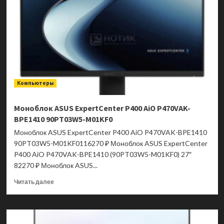
N
ADL
S-
280XRU
9S6-
B0A921-
280
Компьютеры
Моноблок ASUS ExpertCenter P400 AiO P470VAK-
BPE1410 90PT03W5-M01KF0
Моноблок ASUS ExpertCenter P400 AiO P470VAK-BPE1410
90PT03W5-M01KF0116270 ₽ Моноблок ASUS ExpertCenter
P400 AiO P470VAK-BPE1410 (90PT03W5-M01KF0) 27″
82270 ₽ Моноблок ASUS...
Прочитать
Читать далее
больше
о
Моноблок
ASUS