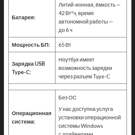
Литий-ионная, ёмкость —
42 Вт*ч, время
Батарея:
автономной работы —
до 6 ч
Мощность БП:
65 Вт
Ноутбук имеет
Зарядка USB
возможность зарядки
Type-C:
через разъем Type-C
Без ОС
У нас доступна услуга
Операционная
установки операционной
система:
системы Windows
с драйверами