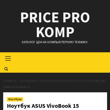
Перейти
PRICE PRO
к
содержимому
KOMP
КАТАЛОГ ЦЕН НА КОМПЬЮТЕРНУЮ ТЕХНИКУ.
Основное
меню
ГЛАВНАЯ
НОУТБУКИ
НОУТБУК ASUS VIVOBOOK 15 X1502VA-BQ443
90NB10T1-M00KV0
Ноутбуки
Ноутбук ASUS VivoBook 15