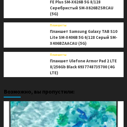
FE Plus SM-X626B 5G 8/128
Серебристый SM-X626BZSRCAU
(5G)
Планшеты
Планшет Samsung Galaxy TAB S10
Lite SM-X406B 5G 6/128 Серый SM-
X406BZAACAU (5G)
Планшеты
Планшет Ulefone Armor Pad 2 LTE
8/256Gb Black 6937748735700 (4G
LTE)
Возможно, вы пропустили: