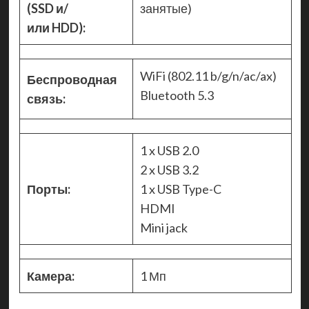
(SSD и/
занятые)
или HDD):
WiFi (802.11 b/g/n/ac/ax)
Беспроводная
Bluetooth 5.3
связь:
1 x USB 2.0
2 x USB 3.2
Порты:
1 x USB Type-C
HDMI
Mini jack
Камера:
1 Мп