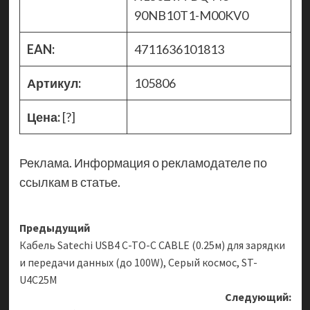
90NB10T1-M00KV0
EAN:
4711636101813
Артикул:
105806
Цена:
[?]
Реклама. Информация о рекламодателе по
ссылкам в статье.
Навигация
Предыдущий
Кабель Satechi USB4 C-TO-C CABLE (0.25м) для зарядки
записи
и передачи данных (до 100W), Серый космос, ST-
U4C25M
Следующий: