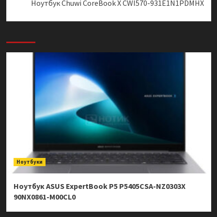
Ноутбук Chuwi CoreBook X CWI570-931E1N1PDMHX
Ноутбуки
Ноутбук ASUS ExpertBook P5 P5405CSA-NZ0303X
90NX0861-M00CL0