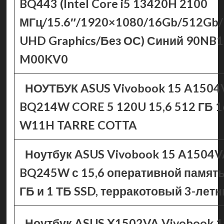
BQ443 (Intel Core i5 13420H 2100
МГц/15.6″/1920×1080/16Gb/512Gb/I
UHD Graphics/Без ОС) Синий 90NB1
M00KV0
НОУТБУК ASUS Vivobook 15 A1504
BQ214W CORE 5 120U 15,6 512 ГБ 1
W11H TARRE COTTA
Ноутбук ASUS Vivobook 15 A1504V
BQ245W с 15,6 оперативной память
ГБ и 1 ТБ SSD, терракотовый 3-летн
Ноутбук ASUS X1502VA Vivobook 1