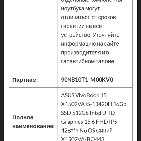
ноутбука могут
отличаться от сроков
гарантии на всё
устройство. Уточняйте
информацию на сайте
производителя и в
гарантийном талоне.
Партнам:
90NB10T1-M00KV0
ASUS VivoBook 15
X1502VA i5-13420H 16Gb
SSD 512Gb Intel UHD
Полное
Graphics 15,6 FHD IPS
наименование:
42Вт*ч No OS Синий
X1502VA-BQ443