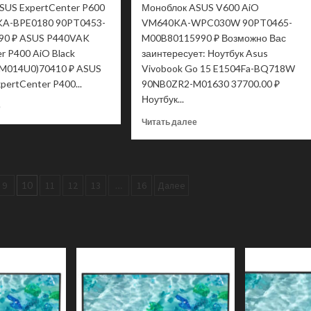
SUS ExpertCenter P600
Моноблок ASUS V600 AiO
KA-BPE0180 90PT0453-
VM640KA-WPC030W 90PT0465-
90 ₽ ASUS P440VAK
M00B80115990 ₽ Возможно Вас
r P400 AiO Black
заинтересует: Ноутбук Asus
M014U0)70410 ₽ ASUS
Vivobook Go 15 E1504Fa-BQ718W
ertCenter P400...
90NB0ZR2-M01630 37700.00 ₽
Ноутбук...
Прочитать
е
больше
Прочитать
Читать далее
о
больше
Моноблок
о
ASUS
Моноблок
ExpertCenter
ASUS
P600
9
10
11
12
13
…
16
Далее
V600
AiO
AiO
PM670KA-
VM640KA-
BPE0180
WPC030W
90PT0453-
90PT0465-
M007Z0
M00B80