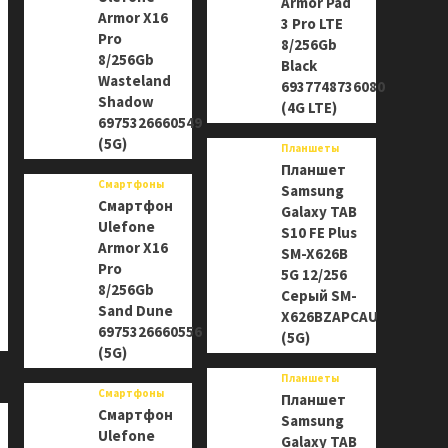
Armor Pad
Armor X16
3 Pro LTE
Pro
8/256Gb
8/256Gb
Black
Wasteland
6937748736080
Shadow
(4G LTE)
6975326660549
(5G)
Планшеты
Планшет
Смартфоны
Samsung
Смартфон
Galaxy TAB
Ulefone
S10 FE Plus
Armor X16
SM-X626B
Pro
5G 12/256
8/256Gb
Серый SM-
Sand Dune
X626BZAPCAU
6975326660556
(5G)
(5G)
Планшеты
Смартфоны
Планшет
Смартфон
Samsung
Ulefone
Galaxy TAB