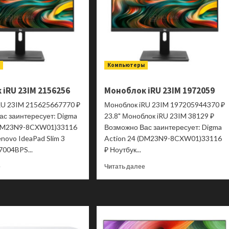
ы
Компьютеры
iRU 23IM 2156256
Моноблок iRU 23IM 1972059
RU 23IM 215625667770 ₽
Моноблок iRU 23IM 197205944370 ₽
ас заинтересует: Digma
23.8" Моноблок iRU 23IM 38129 ₽
(DM23N9-8CXW01)33116
Возможно Вас заинтересует: Digma
enovo IdeaPad Slim 3
Action 24 (DM23N9-8CXW01)33116
7004BPS...
₽ Ноутбук...
Прочитать
Прочитать
е
Читать далее
больше
больше
о
о
Моноблок
Моноблок
iRU
iRU
23IM
23IM
2156256
1972059