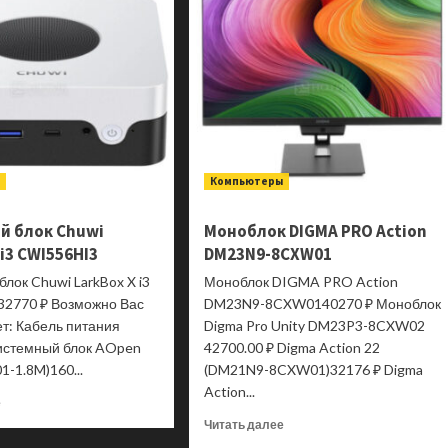
ы
Компьютеры
й блок Chuwi
Моноблок DIGMA PRO Action
 i3 CWI556HI3
DM23N9-8CXW01
лок Chuwi LarkBox X i3
Моноблок DIGMA PRO Action
2770 ₽ Возможно Вас
DM23N9-8CXW0140270 ₽ Моноблок
т: Кабель питания
Digma Pro Unity DM23P3-8CXW02
системный блок AOpen
42700.00 ₽ Digma Action 22
1-1.8M)160...
(DM21N9-8CXW01)32176 ₽ Digma
Action...
Прочитать
е
больше
Прочитать
Читать далее
о
больше