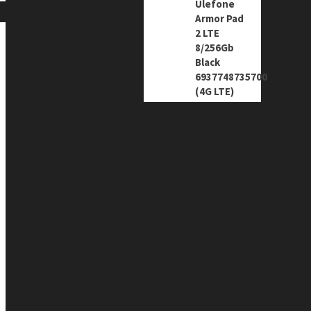
Ulefone
Armor Pad
2 LTE
8/256Gb
Black
6937748735700
(4G LTE)