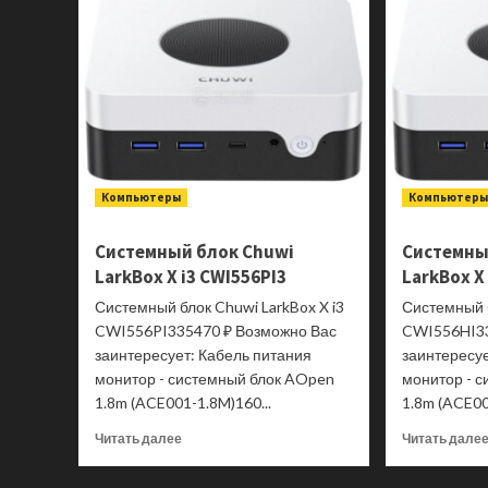
Компьютеры
Компьютер
Системный блок Chuwi
Системны
LarkBox X i3 CWI556PI3
LarkBox X
Системный блок Chuwi LarkBox X i3
Системный б
CWI556PI335470 ₽ Возможно Вас
CWI556HI33
заинтересует: Кабель питания
заинтересуе
монитор - системный блок AOpen
монитор - 
1.8m (ACE001-1.8M)160...
1.8m (ACE00
Прочитать
Читать далее
Читать дале
больше
о