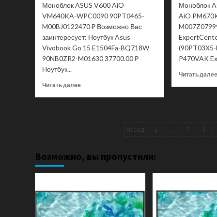
Моноблок ASUS V600 AiO
Моноблок A
VM640KA-WPC0090 90PT0465-
AiO PM670
M00BJ0122470 ₽ Возможно Вас
M007Z0799
заинтересует: Ноутбук Asus
ExpertCente
Vivobook Go 15 E1504Fa-BQ718W
(90PT03X5-
90NB0ZR2-M01630 37700.00 ₽
P470VAK Exp
Ноутбук...
Читать дале
Прочитать
Читать далее
больше
о
Моноблок
ASUS
Пагинация
Назад
1
…
7
8
V600
AiO
записей
VM640KA-
Возможно, вы пропустили:
WPC0090
90PT0465-
M00BJ0