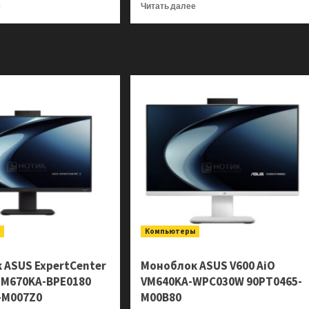
Прочитать
Прочитать
е
Читать далее
больше
больше
о
о
Моноблок
Моноблок
iRU
iRU
P231
P231
2044604
2044586
ы
Компьютеры
 ASUS ExpertCenter
Моноблок ASUS V600 AiO
 PM670KA-BPE0180
VM640KA-WPC030W 90PT0465-
-M007Z0
M00B80