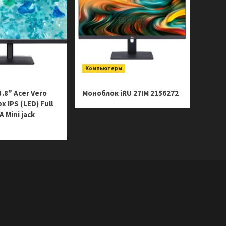
Компьютеры
.8″ Acer Vero
Моноблок iRU 27IM 2156272
 IPS (LED) Full
 Mini jack