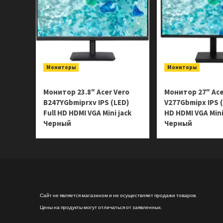
Мониторы
Мониторы
Монитор 23.8″ Acer Vero
Монитор 27″ Ace
B247YGbmiprxv IPS (LED)
V277Gbmipx IPS (
Full HD HDMI VGA Mini jack
HD HDMI VGA Mini
Черный
Черный
Сайт не является магазином и не осуществляет продажи товаров.
Цены на продукты могут отличаться от заявленных.