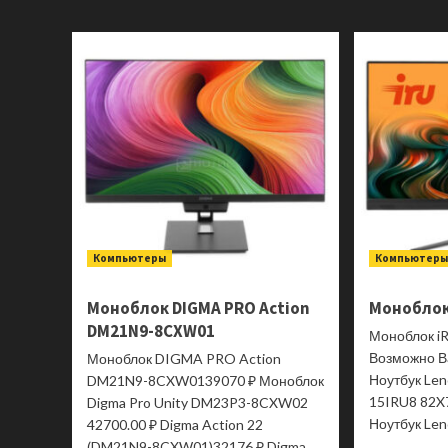
Системный
блок
Chuwi
LarkBox
X
i3
CWI556PI3
Компьютеры
Компьютер
Моноблок DIGMA PRO Action
Моноблок 
DM21N9-8CXW01
Моноблок i
Возможно В
Моноблок DIGMA PRO Action
Ноутбук Len
DM21N9-8CXW0139070 ₽ Моноблок
15IRU8 82X
Digma Pro Unity DM23P3-8CXW02
Ноутбук Len
42700.00 ₽ Digma Action 22
(DM21N9-8CXW01)32176 ₽ Digma