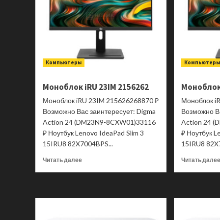
Компьютеры
Компьютер
Моноблок iRU 23IM 2156262
Моноблок 
Моноблок iRU 23IM 215626268870 ₽
Моноблок i
Возможно Вас заинтересует: Digma
Возможно В
Action 24 (DM23N9-8CXW01)33116
Action 24 
₽ Ноутбук Lenovo IdeaPad Slim 3
₽ Ноутбук L
15IRU8 82X7004BPS...
15IRU8 82X
Прочитать
Читать далее
Читать дале
больше
о
Моноблок
iRU
23IM
2156262