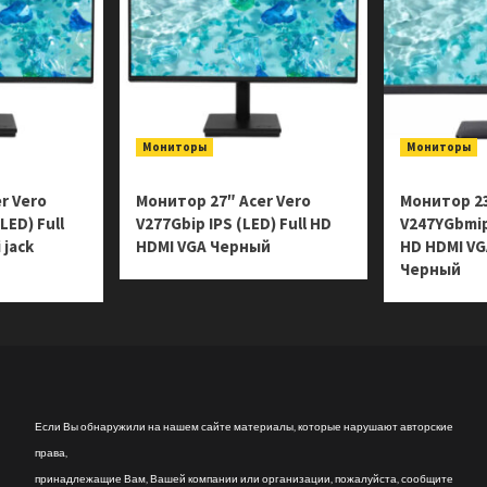
Мониторы
Мониторы
r Vero
Монитор 27″ Acer Vero
Монитор 23
LED) Full
V277Gbip IPS (LED) Full HD
V247YGbmipx
 jack
HDMI VGA Черный
HD HDMI VGA
Черный
Если Вы обнаружили на нашем сайте материалы, которые нарушают авторские
права,
принадлежащие Вам, Вашей компании или организации, пожалуйста, сообщите