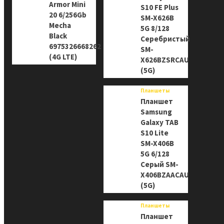
Armor Mini
S10 FE Plus
20 6/256Gb
SM-X626B
Mecha
5G 8/128
Black
Серебристый
6975326668262
SM-
(4G LTE)
X626BZSRCAU
(5G)
Планшеты
Планшет
Samsung
Galaxy TAB
S10 Lite
SM-X406B
5G 6/128
Серый SM-
X406BZAACAU
(5G)
Планшеты
Планшет