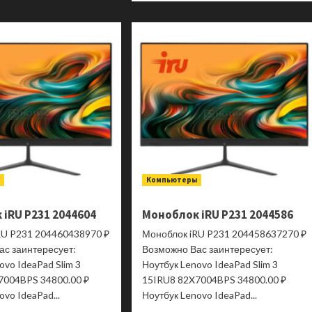
Системный
о
блок
Моноблок
Chuwi
DIGMA
LarkBox
PRO
X
Action
i3
DM23N9-
CWI556HI3
8CXW01
ы
Компьютеры
iRU P231 2044604
Моноблок iRU P231 2044586
RU P231 204460438970 ₽
Моноблок iRU P231 204458637270 ₽
ас заинтересует:
Возможно Вас заинтересует:
ovo IdeaPad Slim 3
Ноутбук Lenovo IdeaPad Slim 3
7004BPS 34800.00 ₽
15IRU8 82X7004BPS 34800.00 ₽
ovo IdeaPad...
Ноутбук Lenovo IdeaPad...