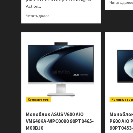
Читать дале
Action...
Прочитать
Читать далее
больше
о
Моноблок
DIGMA
PRO
Action
DM21N9-
8CXW01
Компьютеры
Компьютер
Моноблок ASUS V600 AiO
Моноблок
VM640KA-WPC0090 90PT0465-
P600 AiO
M00BJ0
90PT0453