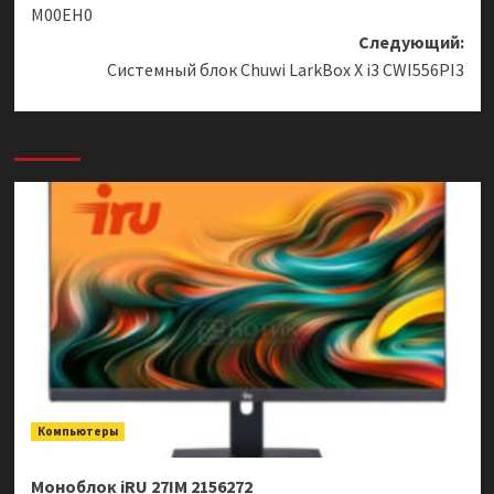
M00EH0
Следующий:
Системный блок Chuwi LarkBox X i3 CWI556PI3
Компьютеры
Моноблок iRU 27IM 2156272