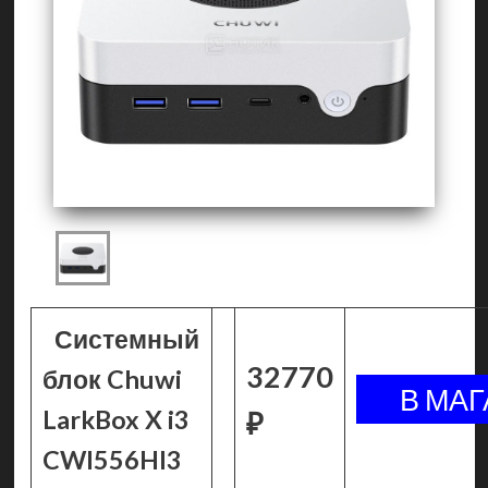
Системный
32770
блок Chuwi
LarkBox X i3
₽
CWI556HI3