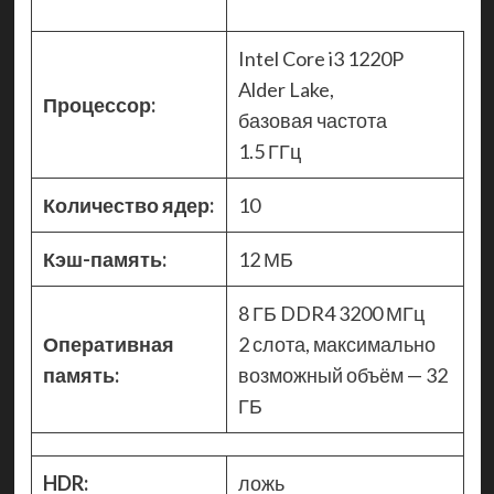
Intel Core i3 1220P
Alder Lake,
Процессор:
базовая частота
1.5 ГГц
Количество ядер:
10
Кэш-память:
12 МБ
8 ГБ DDR4 3200 МГц
Оперативная
2 слота, максимально
память:
возможный объём — 32
ГБ
HDR:
ложь