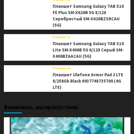
Планшет Samsung Galaxy TAB S10
FE Plus SM-X626B 5G 8/128
Серебристый SM-X626BZSRCAU
(5G)
Планшеты
Планшет Samsung Galaxy TAB S10
Lite SM-X406B 5G 6/128 Серый SM-
X406BZAACAU (5G)
Планшеты
Планшет Ulefone Armor Pad 2 LTE
8/256Gb Black 6937748735700 (4G
LTE)
Возможно, вы пропустили: