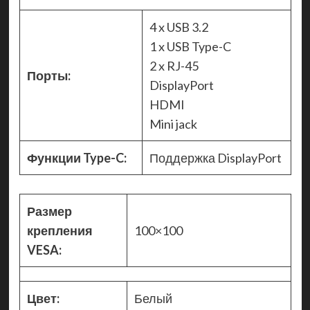
4 x USB 3.2
1 x USB Type-C
2 x RJ-45
Порты:
DisplayPort
HDMI
Mini jack
Функции Type-C:
Поддержка DisplayPort
Размер
крепления
100×100
VESA:
Цвет:
Белый