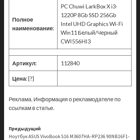
PC Chuwi LarkBox X i3-
1220P 8Gb SSD 256Gb
Полное
Intel UHD Graphics Wi-Fi
наименование:
Win11 Белый/Черный
CWI556HI3
Артикул:
112840
Цена:
[?]
Реклама. Информация о рекламодателе по
ссылкам в статье.
Навигация
Предыдущий
Ноутбук ASUS VivoBook S16 M3607HA-RP236 90NB16F1-
записи