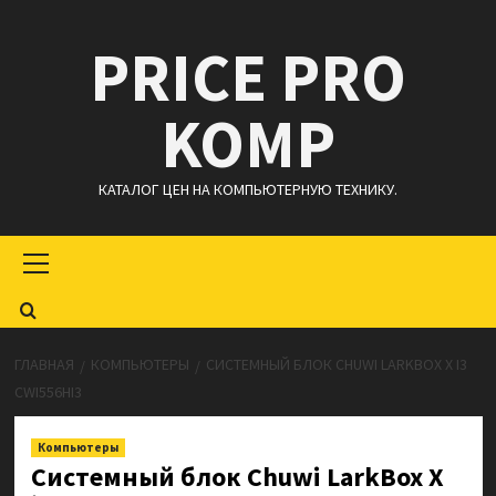
Перейти
PRICE PRO
к
содержимому
KOMP
КАТАЛОГ ЦЕН НА КОМПЬЮТЕРНУЮ ТЕХНИКУ.
Основное
меню
ГЛАВНАЯ
КОМПЬЮТЕРЫ
СИСТЕМНЫЙ БЛОК CHUWI LARKBOX X I3
CWI556HI3
Компьютеры
Системный блок Chuwi LarkBox X