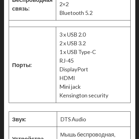
2×2
связь:
Bluetooth 5.2
3 x USB 2.0
2 x USB 3.2
1 x USB Type-C
RJ-45
Порты:
DisplayPort
HDMI
Mini jack
Kensington security
Звук:
DTS Audio
Мышь беспроводная,
Устройства