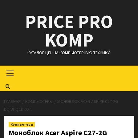
Перейти
PRICE PRO
к
содержимому
KOMP
КАТАЛОГ ЦЕН НА КОМПЬЮТЕРНУЮ ТЕХНИКУ.
Основное
меню
ГЛАВНАЯ
КОМПЬЮТЕРЫ
МОНОБЛОК ACER ASPIRE C27-2G
DQ.BPQCD.007
Компьютеры
Моноблок Acer Aspire C27-2G