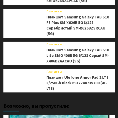
SM-X626BZAPCAU (5G)
Планшеты
Планшет Samsung Galaxy TAB S10
FE Plus SM-X626B 5G 8/128
Серебристый SM-X626BZSRCAU
(5G)
Планшеты
Планшет Samsung Galaxy TAB S10
Lite SM-X406B 5G 6/128 Серый SM-
X406BZAACAU (5G)
Планшеты
Планшет Ulefone Armor Pad 2 LTE
8/256Gb Black 6937748735700 (4G
LTE)
Возможно, вы пропустили: