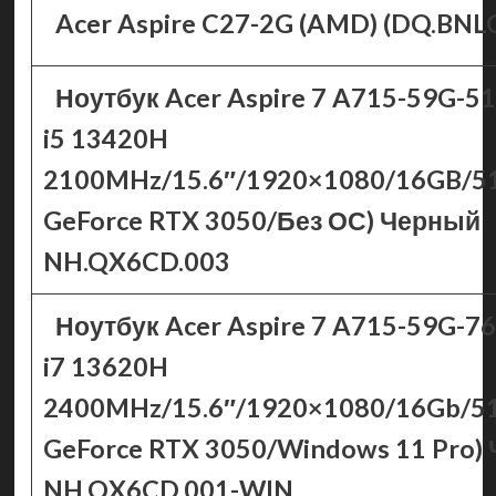
Acer Aspire C27-2G (AMD) (DQ.BNL
Ноутбук Acer Aspire 7 A715-59G-51
i5 13420H
2100MHz/15.6″/1920×1080/16GB/5
GeForce RTX 3050/Без ОС) Черный
NH.QX6CD.003
Ноутбук Acer Aspire 7 A715-59G-769
i7 13620H
2400MHz/15.6″/1920×1080/16Gb/5
GeForce RTX 3050/Windows 11 Pro)
NH.QX6CD.001-WIN