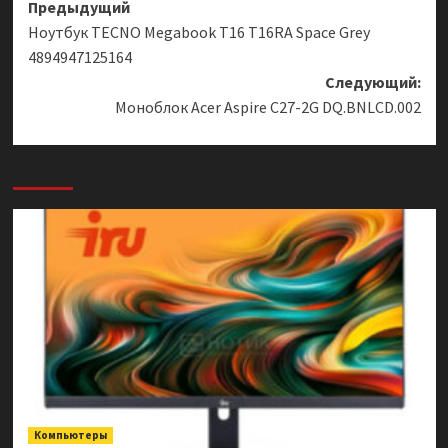
Навигация
Предыдущий
Ноутбук TECNO Megabook T16 T16RA Space Grey
записи
4894947125164
Следующий:
Моноблок Acer Aspire C27-2G DQ.BNLCD.002
Компьютеры