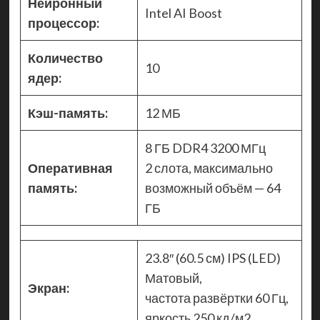
Нейронный
Intel AI Boost
процессор:
Количество
10
ядер:
Кэш-память:
12 МБ
8 ГБ DDR4 3200 МГц
Оперативная
2 слота, максимально
память:
возможный объём — 64
ГБ
23.8″ (60.5 см) IPS (LED)
Матовый,
Экран:
частота развёртки 60 Гц,
яркость 250 кд/м2