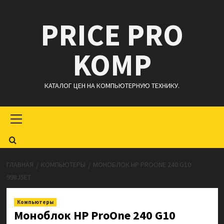
Перейти
PRICE PRO
к
содержимому
KOMP
КАТАЛОГ ЦЕН НА КОМПЬЮТЕРНУЮ ТЕХНИКУ.
Основное
меню
ГЛАВНАЯ
КОМПЬЮТЕРЫ
МОНОБЛОК HP PROONE 240 G10
998J5ET
Компьютеры
Моноблок HP ProOne 240 G10