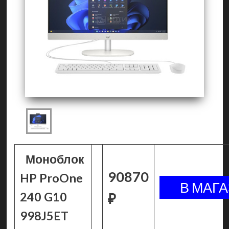
Моноблок
90870
HP ProOne
240 G10
₽
998J5ET