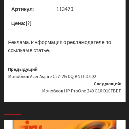
Артикул:
113473
Цена:
[?]
Реклама. Информация о рекламодателе по
ссылкам в статье.
Навигация
Предыдущий
Моноблок Acer Aspire C27-2G DQ.BNLCD.002
записи
Следующий:
Моноблок HP ProOne 240 G10 D10FBET