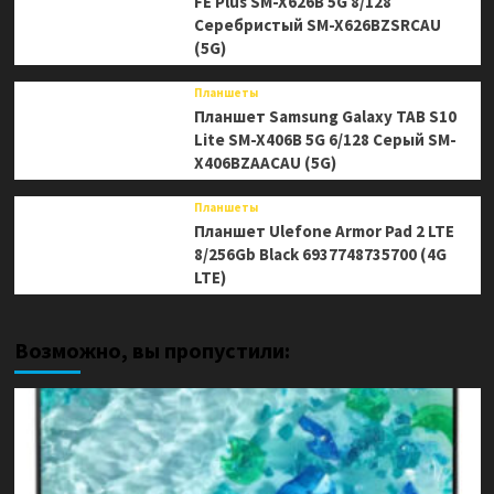
FE Plus SM-X626B 5G 8/128
Серебристый SM-X626BZSRCAU
(5G)
Планшеты
Планшет Samsung Galaxy TAB S10
Lite SM-X406B 5G 6/128 Серый SM-
X406BZAACAU (5G)
Планшеты
Планшет Ulefone Armor Pad 2 LTE
8/256Gb Black 6937748735700 (4G
LTE)
Возможно, вы пропустили: