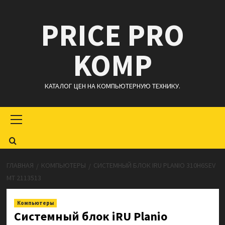
Перейти
PRICE PRO
к
содержимому
KOMP
КАТАЛОГ ЦЕН НА КОМПЬЮТЕРНУЮ ТЕХНИКУ.
Основное
меню
ГЛАВНАЯ
КОМПЬЮТЕРЫ
СИСТЕМНЫЙ БЛОК IRU PLANIO 310H6SEV
MT 2113513
Компьютеры
Системный блок iRU Planio