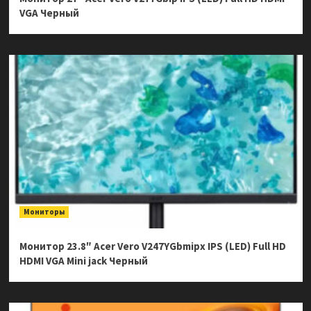
VGA Черный
Мониторы
Монитор 23.8″ Acer Vero V247YGbmipx IPS (LED) Full HD
HDMI VGA Mini jack Черный