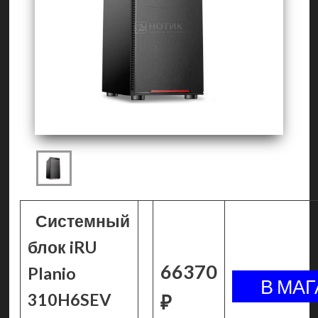
Системный
блок iRU
66370
Planio
310H6SEV
₽