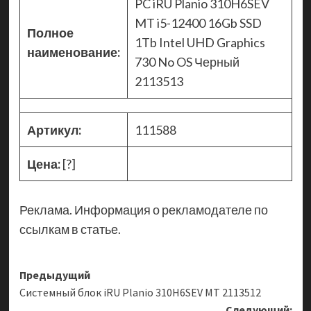
PC iRU Planio 310H6SEV
MT i5-12400 16Gb SSD
Полное
1Tb Intel UHD Graphics
наименование:
730 No OS Черный
2113513
Артикул:
111588
Цена:
[?]
Реклама. Информация о рекламодателе по
ссылкам в статье.
Навигация
Предыдущий
Системный блок iRU Planio 310H6SEV MT 2113512
записи
Следующий: