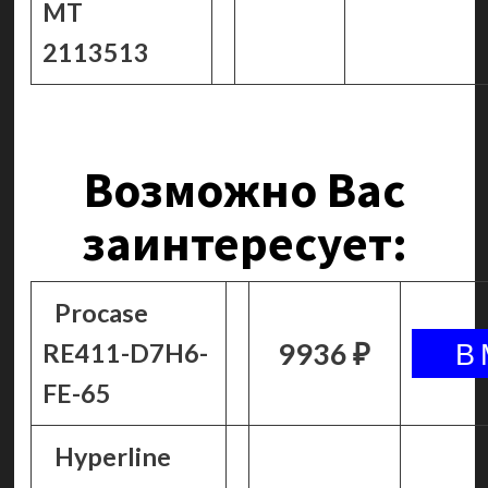
MT
2113513
Возможно Вас
заинтересует:
Procase
9936 ₽
RE411-D7H6-
FE-65
Hyperline