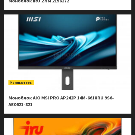
Моноблок iRU 27IM 2156272
Компьютеры
Моноблок AIO MSI PRO AP242P 14M-661XRU 9S6-
AE0621-821