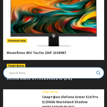
Компьютеры
Моноблок iRU Tactio 23IP 2158967
Смартфоны
Смартфон Ulefone Armor Mini 20 Pro 8/256Gb
Mecha Black 6975326663243 (5G)
Смартфоны
Смартфон Ulefone Armor X16 Pro
8/256Gb Wasteland Shadow
6975326660549 (5G)