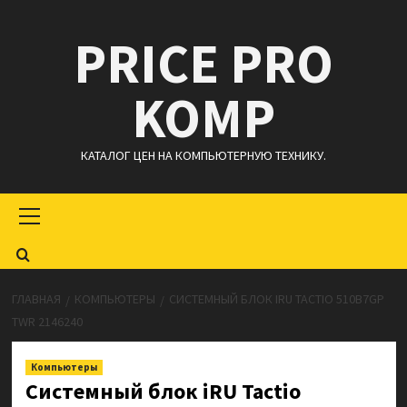
Перейти
PRICE PRO
к
содержимому
KOMP
КАТАЛОГ ЦЕН НА КОМПЬЮТЕРНУЮ ТЕХНИКУ.
Основное
меню
ГЛАВНАЯ
КОМПЬЮТЕРЫ
СИСТЕМНЫЙ БЛОК IRU TACTIO 510B7GP
TWR 2146240
Компьютеры
Системный блок iRU Tactio