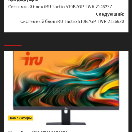
Навигация
Системный блок iRU Tactio 510B7GP TWR 2146237
записи
Следующий:
Системный блок iRU Tactio 510B7GP TWR 2126630
Компьютеры