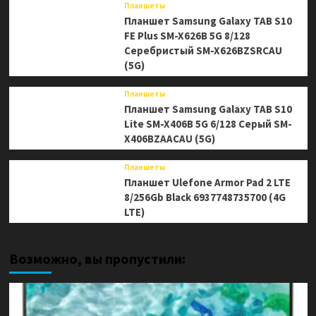
Планшеты
Планшет Samsung Galaxy TAB S10
FE Plus SM-X626B 5G 8/128
Серебристый SM-X626BZSRCAU
(5G)
Планшеты
Планшет Samsung Galaxy TAB S10
Lite SM-X406B 5G 6/128 Серый SM-
X406BZAACAU (5G)
Планшеты
Планшет Ulefone Armor Pad 2 LTE
8/256Gb Black 6937748735700 (4G
LTE)
Возможно, вы пропустили: