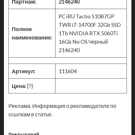
Партнам:
2146240
PC iRU Tactio 510B7GP
TWR i7-14700F 32Gb SSD
Полное
1Tb NVIDIA RTX 5060Ti
наименование:
16Gb No OS Черный
2146240
Артикул:
111604
Цена:
[?]
Реклама. Информация о рекламодателе по
ссылкам в статье.
Предыдущий