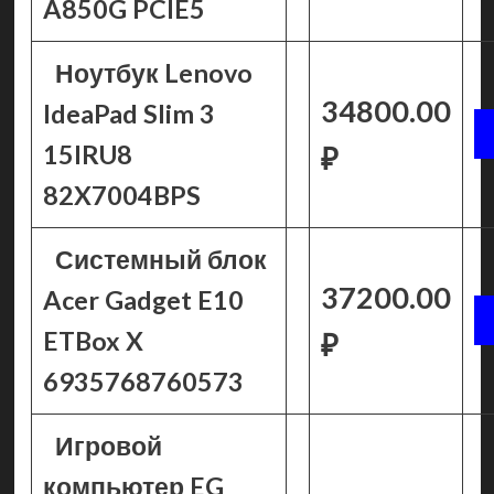
A850G PCIE5
Ноутбук Lenovo
34800.00
IdeaPad Slim 3
15IRU8
₽
82X7004BPS
Системный блок
37200.00
Acer Gadget E10
ETBox X
₽
6935768760573
Игровой
компьютер EG