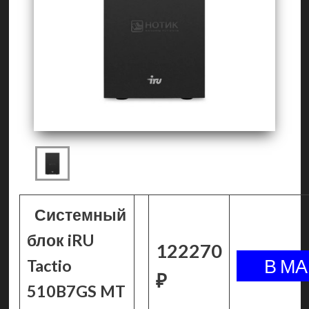
Системный
блок iRU
122270
Tactio
₽
510B7GS MT