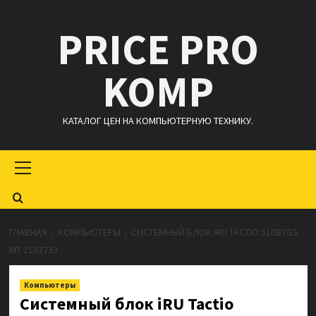
Перейти
PRICE PRO
к
содержимому
KOMP
КАТАЛОГ ЦЕН НА КОМПЬЮТЕРНУЮ ТЕХНИКУ.
Основное
меню
ГЛАВНАЯ
КОМПЬЮТЕРЫ
СИСТЕМНЫЙ БЛОК IRU TACTIO 510B7GS
MT 2163733
Компьютеры
Системный блок iRU Tactio