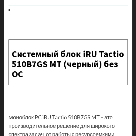
Системный блок iRU Tactio
510B7GS MT (черный) без
ОС
Моноблок PC iRU Tactio 510B7GS MT – это
производительное решение для широкого
спектра задач, от работы с ресурсоемкими