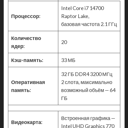
Intel Core i7 14700
Процессор:
Raptor Lake,
базовая частота 2.1 ГГц
Количество
20
ядер:
Кэш-память:
33 МБ
32 ГБ DDR4 3200 МГц
Оперативная
2 слота, максимально
память:
возможный объём — 64
ГБ
Встроенная графика —
Видеокарта:
Intel UHD Graphics 770