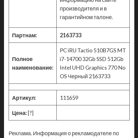
производителя и в
гарантийном талоне.
Партнам:
2163733
PC iRU Tactio 510B7GS MT
Полное
i7-14700 32Gb SSD 512Gb
наименование:
Intel UHD Graphics 770 No
OS Черный 2163733
Артикул:
111659
Цена:
[?]
Реклама. Информация о рекламодателе по