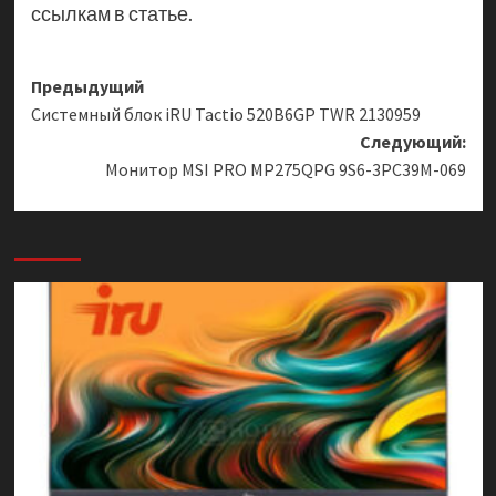
ссылкам в статье.
Навигация
Предыдущий
Системный блок iRU Tactio 520B6GP TWR 2130959
записи
Следующий:
Монитор MSI PRO MP275QPG 9S6-3PC39M-069