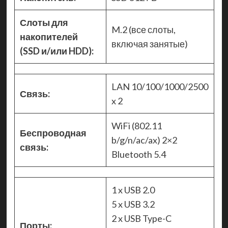
Слоты для
M.2 (все слоты,
накопителей
включая занятые)
(SSD и/или HDD):
LAN 10/100/1000/2500
Связь:
x 2
WiFi (802.11
Беспроводная
b/g/n/ac/ax) 2×2
связь:
Bluetooth 5.4
1 x USB 2.0
5 x USB 3.2
2 x USB Type-C
Порты: