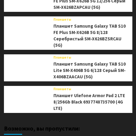
FE Plus SM-X626B 5G 12/256 Серый
SM-X626BZAPCAU (5G)
Планшеты
Планшет Samsung Galaxy TAB S10
FE Plus SM-X626B 5G 8/128
Серебристый SM-X626BZSRCAU
(5G)
Планшеты
Планшет Samsung Galaxy TAB S10
Lite SM-X406B 5G 6/128 Серый SM-
X406BZAACAU (5G)
Планшеты
Планшет Ulefone Armor Pad 2 LTE
8/256Gb Black 6937748735700 (4G
LTE)
Возможно, вы пропустили: