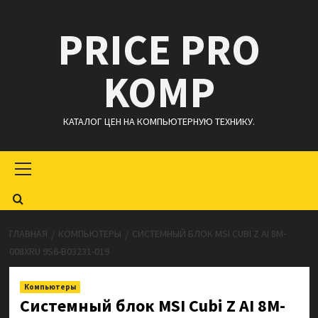
Перейти
PRICE PRO
к
содержимому
KOMP
КАТАЛОГ ЦЕН НА КОМПЬЮТЕРНУЮ ТЕХНИКУ.
Основное
меню
ГЛАВНАЯ
КОМПЬЮТЕРЫ
СИСТЕМНЫЙ БЛОК MSI CUBI Z AI 8M-
008XRU 9S6-B03231-019
Компьютеры
Системный блок MSI Cubi Z AI 8M-