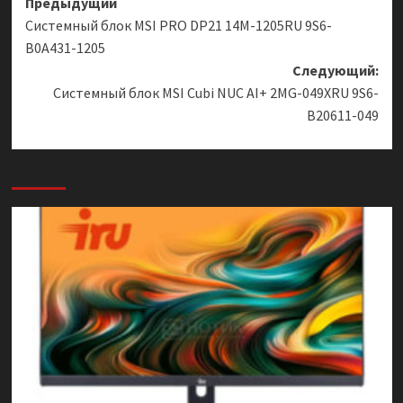
Навигация
Предыдущий
Системный блок MSI PRO DP21 14M-1205RU 9S6-
записи
B0A431-1205
Следующий:
Системный блок MSI Cubi NUC AI+ 2MG-049XRU 9S6-
B20611-049