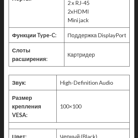
2 x RJ-45
2xHDMI
Mini jack
Функции Type-C:
Поддержка DisplayPort
Слоты
Картридер
расширения:
Звук:
High-Definition Audio
Размер
крепления
100×100
VESA:
Цвет:
Черный (Black)