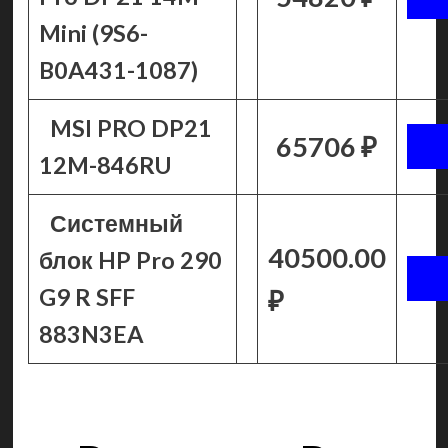
Mini (9S6-
B0A431-1087)
MSI PRO DP21
65706 ₽
12M-846RU
Системный
40500.00
блок HP Pro 290
G9 R SFF
₽
883N3EA