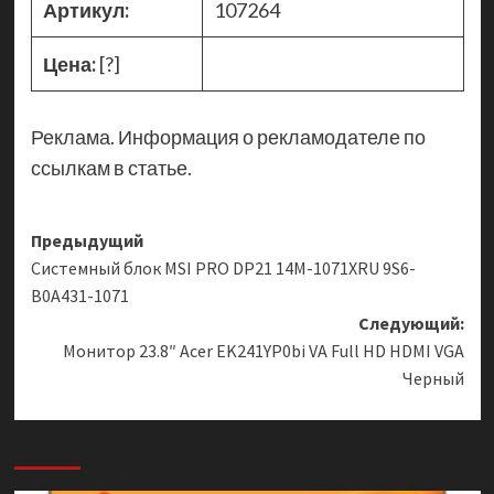
Артикул:
107264
Цена:
[?]
Реклама. Информация о рекламодателе по
ссылкам в статье.
Навигация
Предыдущий
Системный блок MSI PRO DP21 14M-1071XRU 9S6-
записи
B0A431-1071
Следующий:
Монитор 23.8″ Acer EK241YP0bi VA Full HD HDMI VGA
Черный