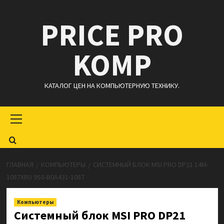
Перейти
PRICE PRO
к
содержимому
KOMP
КАТАЛОГ ЦЕН НА КОМПЬЮТЕРНУЮ ТЕХНИКУ.
Основное
меню
ГЛАВНАЯ
КОМПЬЮТЕРЫ
СИСТЕМНЫЙ БЛОК MSI PRO DP21 14M-
1087XRU 9S6-B0A431-1087
Компьютеры
Системный блок MSI PRO DP21