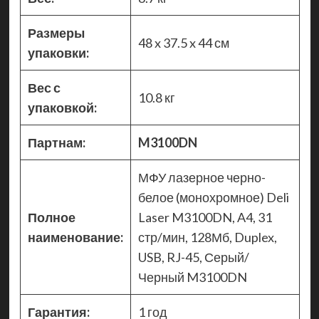
Размеры
48 x 37.5 x 44 см
упаковки:
Вес с
10.8 кг
упаковкой:
Партнам:
M3100DN
МФУ лазерное черно-
белое (монохромное) Deli
Полное
Laser M3100DN, A4, 31
наименование:
стр/мин, 128Мб, Duplex,
USB, RJ-45, Серый/
Черный M3100DN
Гарантия:
1 год