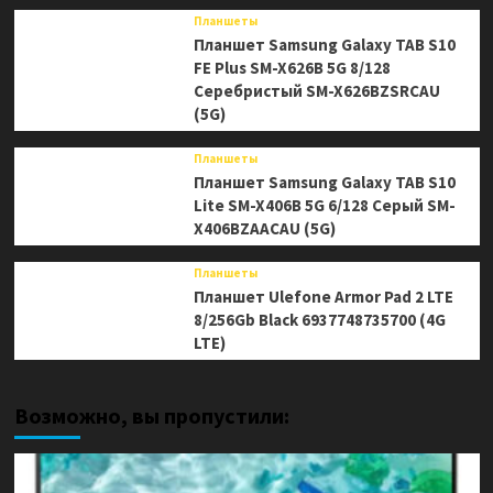
Планшеты
Планшет Samsung Galaxy TAB S10
FE Plus SM-X626B 5G 8/128
Серебристый SM-X626BZSRCAU
(5G)
Планшеты
Планшет Samsung Galaxy TAB S10
Lite SM-X406B 5G 6/128 Серый SM-
X406BZAACAU (5G)
Планшеты
Планшет Ulefone Armor Pad 2 LTE
8/256Gb Black 6937748735700 (4G
LTE)
Возможно, вы пропустили: