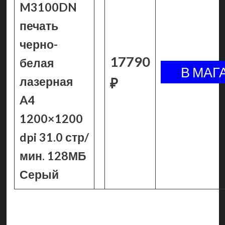
M3100DN
печать
черно-
17790
белая
лазерная
₽
A4
1200×1200
dpi 31.0 стр/
мин. 128МБ
Серый