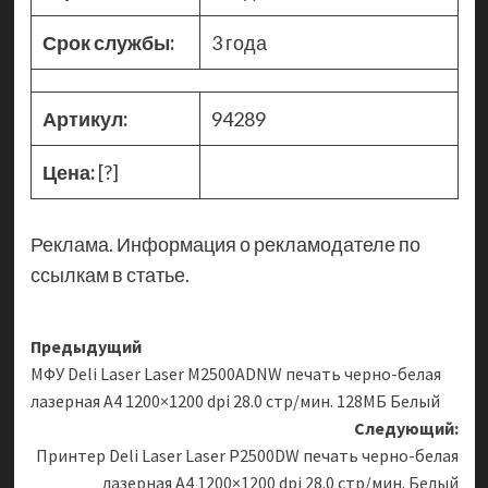
Срок службы:
3 года
Артикул:
94289
Цена:
[?]
Реклама. Информация о рекламодателе по
ссылкам в статье.
Навигация
Предыдущий
МФУ Deli Laser Laser M2500ADNW печать черно-белая
записи
лазерная A4 1200×1200 dpi 28.0 стр/мин. 128МБ Белый
Следующий:
Принтер Deli Laser Laser P2500DW печать черно-белая
лазерная A4 1200×1200 dpi 28.0 стр/мин. Белый