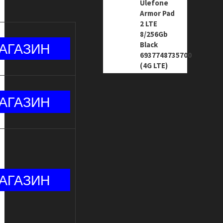
Ulefone
Armor Pad
2 LTE
8/256Gb
Black
6937748735700
(4G LTE)