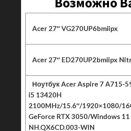
Возможно Ва
Acer 27″ VG270UP6bmiipx
Acer 27″ ED270UP2bmiipx Nit
Ноутбук Acer Aspire 7 A715-5
i5 13420H
2100MHz/15.6″/1920×1080/1
GeForce RTX 3050/Windows 11
NH.QX6CD.003-WIN