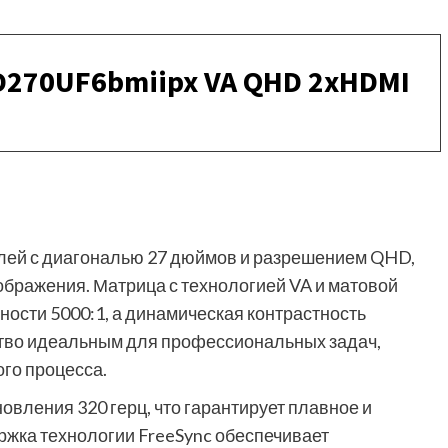
ED270UF6bmiipx VA QHD 2xHDMI
лей с диагональю 27 дюймов и разрешением QHD,
ображения. Матрица с технологией VA и матовой
ности 5000:1, а динамическая контрастность
йство идеальным для профессиональных задач,
ого процесса.
овления 320 герц, что гарантирует плавное и
жка технологии FreeSync обеспечивает