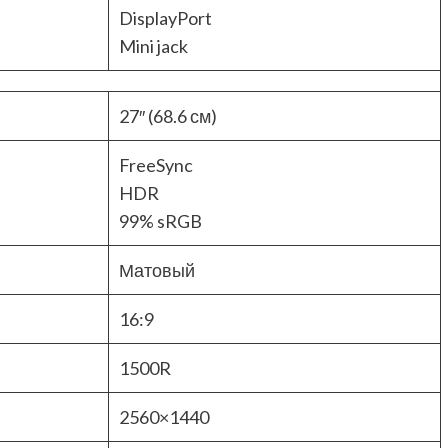
DisplayPort
Mini jack
27″ (68.6 см)
FreeSync
HDR
99% sRGB
Матовый
16:9
1500R
2560×1440