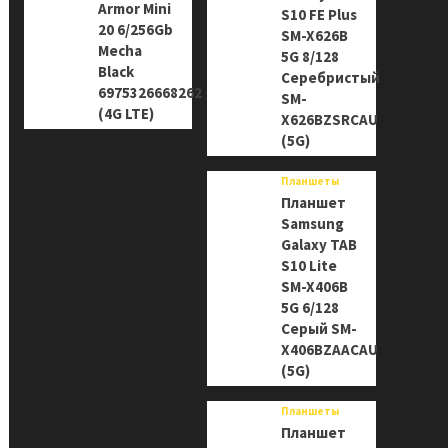
Armor Mini
S10 FE Plus
20 6/256Gb
SM-X626B
Mecha
5G 8/128
Black
Серебристый
6975326668262
SM-
(4G LTE)
X626BZSRCAU
(5G)
Планшеты
Планшет
Samsung
Galaxy TAB
S10 Lite
SM-X406B
5G 6/128
Серый SM-
X406BZAACAU
(5G)
Планшеты
Планшет