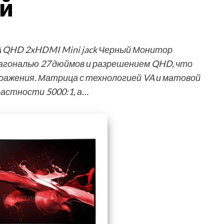
ый
VA QHD 2xHDMI Mini jack Черный Монитор
иагональю 27 дюймов и разрешением QHD, что
ражения. Матрица с технологией VA и матовой
астности 5000:1, а…