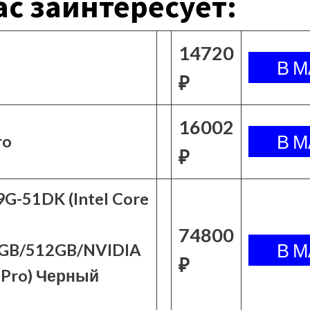
с заинтересует:
14720
₽
16002
ro
₽
9G-51DK (Intel Core
74800
6GB/512GB/NVIDIA
₽
 Pro) Черный