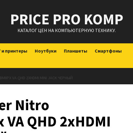
PRICE PRO KOMP
КАТАЛОГ ЦЕН НА КОМПЬЮТЕРНУЮ ТЕХНИКУ.
 и принтеры
Ноутбуки
Планшеты
Смартфоны
MIIPX VA QHD 2XHDMI MINI JACK ЧЕРНЫЙ
r Nitro
x VA QHD 2xHDMI