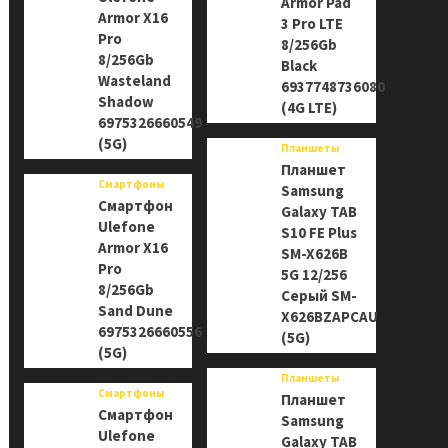
Armor Pad
Armor X16
3 Pro LTE
Pro
8/256Gb
8/256Gb
Black
Wasteland
6937748736080
Shadow
(4G LTE)
6975326660549
(5G)
Планшеты
Планшет
Смартфоны
Samsung
Смартфон
Galaxy TAB
Ulefone
S10 FE Plus
Armor X16
SM-X626B
Pro
5G 12/256
8/256Gb
Серый SM-
Sand Dune
X626BZAPCAU
6975326660556
(5G)
(5G)
Планшеты
Смартфоны
Планшет
Смартфон
Samsung
Ulefone
Galaxy TAB