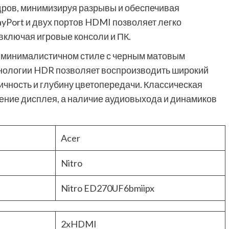
дров, минимизируя разрывы и обеспечивая
yPort и двух портов HDMI позволяет легко
включая игровые консоли и ПК.
 минималистичном стиле с черным матовым
ехнологии HDR позволяет воспроизводить широкий
чность и глубину цветопередачи. Классическая
ение дисплея, а наличие аудиовыхода и динамиков
Acer
Nitro
Nitro ED270UF6bmiipx
2xHDMI