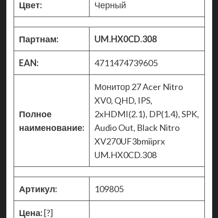
Цвет:
Черный
Партнам:
UM.HX0CD.308
EAN:
4711474739605
Монитор 27 Acer Nitro
XV0, QHD, IPS,
Полное
2xHDMI(2.1), DP(1.4), SPK,
наименование:
Audio Out, Black Nitro
XV270UF3bmiiprx
UM.HX0CD.308
Артикул:
109805
Цена:
[?]