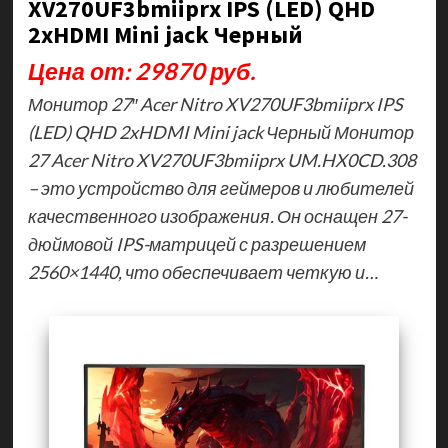
XV270UF3bmiiprx IPS (LED) QHD
2xHDMI Mini jack Черный
Цена от: 29870 руб.
Монитор 27″ Acer Nitro XV270UF3bmiiprx IPS
(LED) QHD 2xHDMI Mini jack Черный Монитор
27 Acer Nitro XV270UF3bmiiprx UM.HX0CD.308
– это устройство для геймеров и любителей
качественного изображения. Он оснащен 27-
дюймовой IPS-матрицей с разрешением
2560×1440, что обеспечивает четкую и…