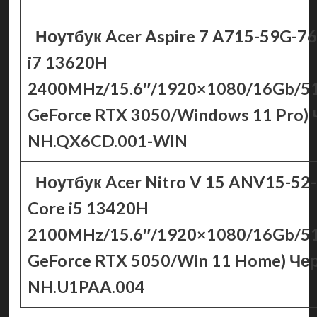
Ноутбук Acer Aspire 7 A715-59G-769
i7 13620H
2400MHz/15.6″/1920×1080/16Gb/5
GeForce RTX 3050/Windows 11 Pro)
NH.QX6CD.001-WIN
Ноутбук Acer Nitro V 15 ANV15-52-
Core i5 13420H
2100MHz/15.6″/1920×1080/16Gb/5
GeForce RTX 5050/Win 11 Home) Ч
NH.U1PAA.004