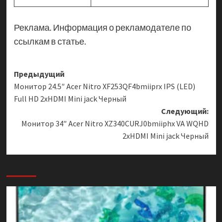
Реклама. Информация о рекламодателе по
ссылкам в статье.
Навигация
Предыдущий
Монитор 24.5″ Acer Nitro XF253QF4bmiiprx IPS (LED)
записи
Full HD 2xHDMI Mini jack Черный
Следующий:
Монитор 34″ Acer Nitro XZ340CURJ0bmiiphx VA WQHD
2xHDMI Mini jack Черный