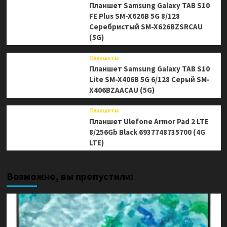
Планшет Samsung Galaxy TAB S10
FE Plus SM-X626B 5G 8/128
Серебристый SM-X626BZSRCAU
(5G)
Планшеты
Планшет Samsung Galaxy TAB S10
Lite SM-X406B 5G 6/128 Серый SM-
X406BZAACAU (5G)
Планшеты
Планшет Ulefone Armor Pad 2 LTE
8/256Gb Black 6937748735700 (4G
LTE)
Возможно, вы пропустили: