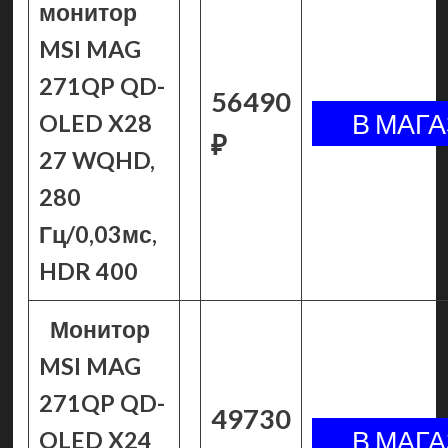
монитор
MSI MAG
271QP QD-
56490
OLED X28
₽
27 WQHD,
280
Гц/0,03мс,
HDR 400
Монитор
MSI MAG
271QP QD-
49730
OLED X24