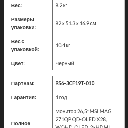
Вес:
8.2 кг
Размеры
82 x 51.3 x 16.9 см
упаковки:
Вес с
10.4 кг
упаковкой:
Цвет:
Черный
Партнам:
9S6-3CF19T-010
Гарантия:
1 год
Монитор 26,5″ MSI MAG
271QP QD-OLED X28,
Полное
WQHD, OLED, 2xHDMI,