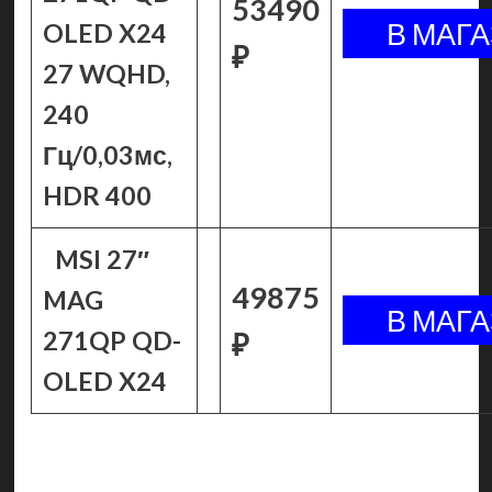
53490
OLED X24
₽
27 WQHD,
240
Гц/0,03мс,
HDR 400
MSI 27″
49875
MAG
271QP QD-
₽
OLED X24