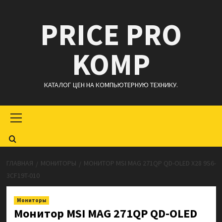
Перейти
PRICE PRO
к
содержимому
KOMP
КАТАЛОГ ЦЕН НА КОМПЬЮТЕРНУЮ ТЕХНИКУ.
Основное
меню
ГЛАВНАЯ
МОНИТОРЫ
МОНИТОР MSI MAG 271QP QD-OLED X28 9S6-
3CF19T-010
Мониторы
Монитор MSI MAG 271QP QD-OLED