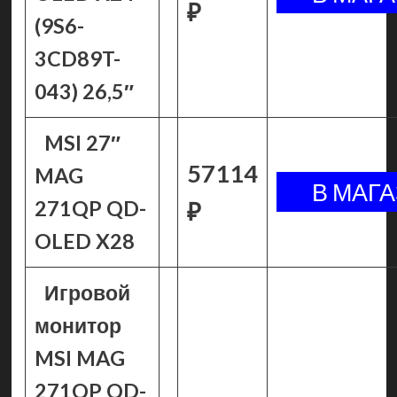
₽
(9S6-
3CD89T-
043) 26,5″
MSI 27″
57114
MAG
271QP QD-
₽
OLED X28
Игровой
монитор
MSI MAG
271QP QD-