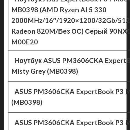
MB0398 (AMD Ryzen AI 5 330
2000MHz/16″/1920×1200/32Gb/51
Radeon 820M/Без ОС) Серый 90NX
M00E20
Ноутбук ASUS PM3606CKA ExpertB
Misty Grey (MB0398)
ASUS PM3606CKA ExpertBook P3 Mi
(MB0398)
ASUS PM3606CKA ExpertBook P3 Mi