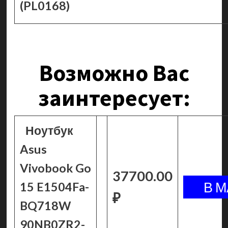
(PL0168)
Возможно Вас
заинтересует:
Ноутбук
Asus
Vivobook Go
37700.00
15 E1504Fa-
₽
BQ718W
90NB0ZR2-