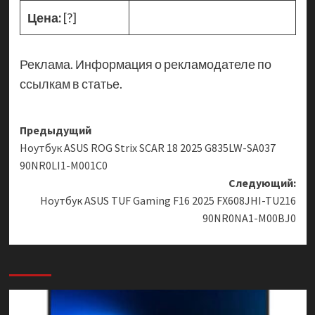
Цена:
[?]
Реклама. Информация о рекламодателе по
ссылкам в статье.
Навигация
Предыдущий
Ноутбук ASUS ROG Strix SCAR 18 2025 G835LW-SA037
записи
90NR0LI1-M001C0
Следующий:
Ноутбук ASUS TUF Gaming F16 2025 FX608JHI-TU216
90NR0NA1-M00BJ0