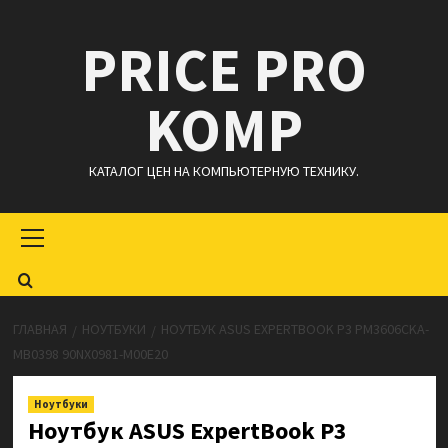
Перейти
PRICE PRO
к
содержимому
KOMP
КАТАЛОГ ЦЕН НА КОМПЬЮТЕРНУЮ ТЕХНИКУ.
Основное
меню
ГЛАВНАЯ
НОУТБУКИ
НОУТБУК ASUS EXPERTBOOK P3 PM3606CKA-
MB0398 90NX0981-M00E20
Ноутбуки
Ноутбук ASUS ExpertBook P3