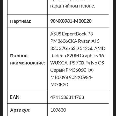
гарантийном талоне.
Партнам:
90NX0981-M00E20
ASUS ExpertBook P3
PM3606CKA Ryzen AI 5
330 32Gb SSD 512Gb AMD
Полное
Radeon 820M Graphics 16
наименование:
WUXGA IPS 70Вт*ч No OS
Серый PM3606CKA-
MB0398 90NX0981-
M00E20
EAN:
4711636314763
Артикул:
109630