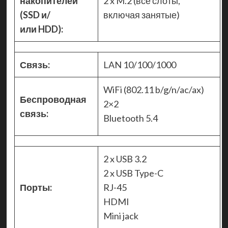
накопителей
2 x M.2 (все слоты,
(SSD и/
включая занятые)
или HDD):
Связь:
LAN 10/100/1000
WiFi (802.11 b/g/n/ac/ax)
Беспроводная
2×2
связь:
Bluetooth 5.4
2 x USB 3.2
2 x USB Type-C
Порты:
RJ-45
HDMI
Mini jack