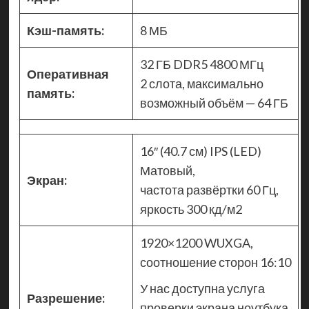
Кэш-память:
8 МБ
32 ГБ DDR5 4800 МГц
Оперативная
2 слота, максимально
память:
возможный объём — 64 ГБ
16″ (40.7 см) IPS (LED)
Матовый,
Экран:
частота развёртки 60 Гц,
яркость 300 кд/м2
1920×1200 WUXGA,
соотношение сторон 16:10
У нас доступна услуга
Разрешение:
проверки экрана ноутбука