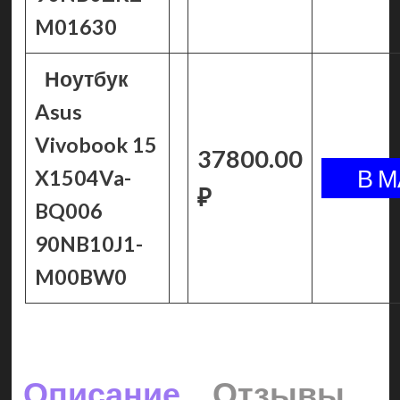
M01630
Ноутбук
Asus
Vivobook 15
37800.00
X1504Va-
₽
BQ006
90NB10J1-
M00BW0
Описание
Отзывы