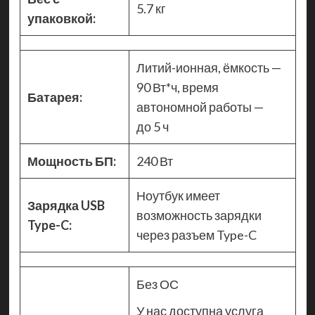
5.7 кг
упаковкой:
Литий-ионная, ёмкость —
90 Вт*ч, время
Батарея:
автономной работы —
до 5 ч
Мощность БП:
240 Вт
Ноутбук имеет
Зарядка USB
возможность зарядки
Type-C:
через разъем Type-C
Без ОС
У нас доступна услуга