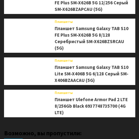
FE Plus SM-X626B 5G 12/256 Серый
SM-X626BZAPCAU (5G)
Планшеты
Планшет Samsung Galaxy TAB S10
FE Plus SM-X626B 5G 8/128
Серебристый SM-X626BZSRCAU
(5G)
Планшеты
Планшет Samsung Galaxy TAB S10
Lite SM-X406B 5G 6/128 Серый SM-
X406BZAACAU (5G)
Планшеты
Планшет Ulefone Armor Pad 2 LTE
8/256Gb Black 6937748735700 (4G
LTE)
Возможно, вы пропустили: