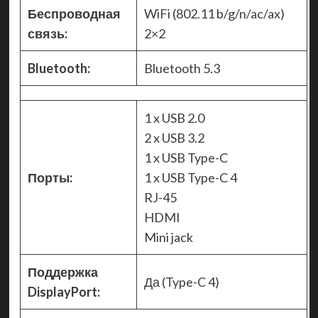
Беспроводная
WiFi (802.11 b/g/n/ac/ax)
связь:
2×2
Bluetooth:
Bluetooth 5.3
1 x USB 2.0
2 x USB 3.2
1 x USB Type-C
Порты:
1 x USB Type-C 4
RJ-45
HDMI
Mini jack
Поддержка
Да (Type-C 4)
DisplayPort: