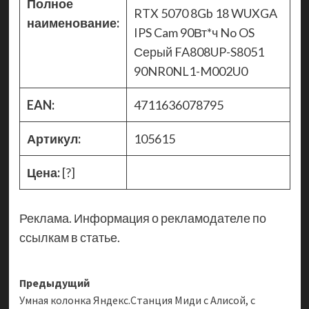
Полное
RTX 5070 8Gb 18 WUXGA
наименование:
IPS Cam 90Вт*ч No OS
Серый FA808UP-S8051
90NR0NL1-M002U0
EAN:
4711636078795
Артикул:
105615
Цена:
[?]
Реклама. Информация о рекламодателе по
ссылкам в статье.
Навигация
Предыдущий
Умная колонка Яндекс.Станция Миди с Алисой, с
записи