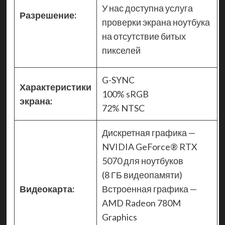
У нас доступна услуга
Разрешение:
проверки экрана ноутбука
на отсутствие битых
пикселей
G-SYNC
Характеристики
100% sRGB
экрана:
72% NTSC
Дискретная графика —
NVIDIA GeForce® RTX
5070 для ноутбуков
(8 ГБ видеопамяти)
Видеокарта:
Встроенная графика —
AMD Radeon 780M
Graphics