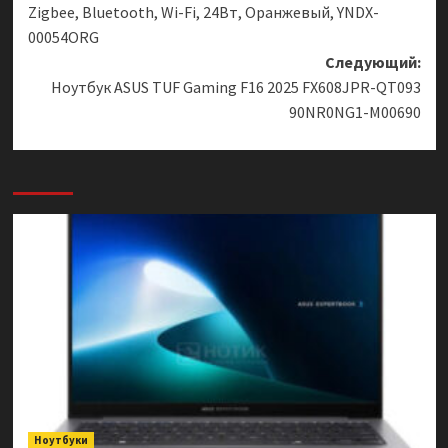
Zigbee, Bluetooth, Wi-Fi, 24Вт, Оранжевый, YNDX-
00054ORG
Следующий:
Ноутбук ASUS TUF Gaming F16 2025 FX608JPR-QT093
90NR0NG1-M00690
Ноутбуки