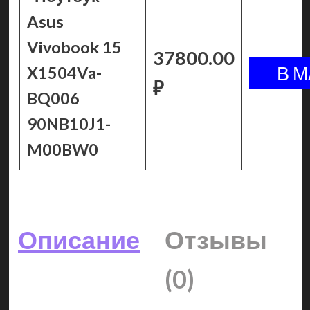
Asus
Vivobook 15
37800.00
X1504Va-
₽
BQ006
90NB10J1-
M00BW0
Описание
Отзывы
(0)