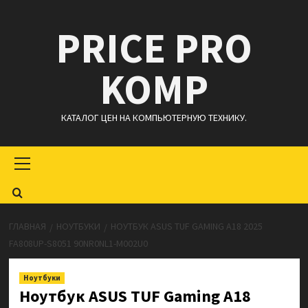
Перейти
PRICE PRO
к
содержимому
KOMP
КАТАЛОГ ЦЕН НА КОМПЬЮТЕРНУЮ ТЕХНИКУ.
Основное
меню
ГЛАВНАЯ
НОУТБУКИ
НОУТБУК ASUS TUF GAMING A18 2025
FA808UP-S8051 90NR0NL1-M002U0
Ноутбуки
Ноутбук ASUS TUF Gaming A18