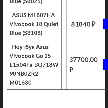
Blue (S8025)
ASUS M1807HA
81840 ₽
Vivobook 18 Quiet
Blue (S8108)
Ноутбук Asus
Vivobook Go 15
37700.00
E1504Fa-BQ718W
₽
90NB0ZR2-
M01630