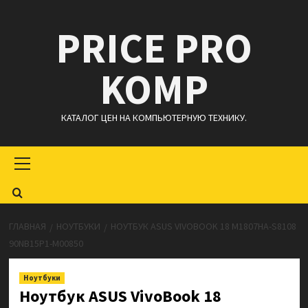
Перейти
PRICE PRO
к
содержимому
KOMP
КАТАЛОГ ЦЕН НА КОМПЬЮТЕРНУЮ ТЕХНИКУ.
Основное
меню
ГЛАВНАЯ
НОУТБУКИ
НОУТБУК ASUS VIVOBOOK 18 M1807HA-S8108
90NB15P1-M00850
Ноутбуки
Ноутбук ASUS VivoBook 18