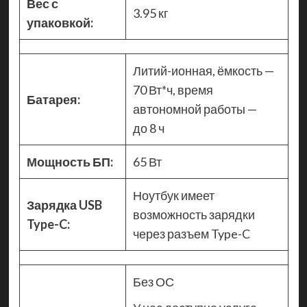
Вес с
3.95 кг
упаковкой:
Литий-ионная, ёмкость —
70 Вт*ч, время
Батарея:
автономной работы —
до 8 ч
Мощность БП:
65 Вт
Ноутбук имеет
Зарядка USB
возможность зарядки
Type-C:
через разъем Type-C
Без ОС