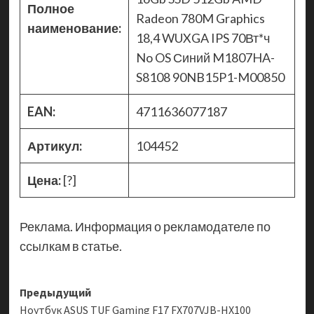
Полное
Radeon 780M Graphics
наименование:
18,4 WUXGA IPS 70Вт*ч
No OS Синий M1807HA-
S8108 90NB15P1-M00850
EAN:
4711636077187
Артикул:
104452
Цена:
[?]
Реклама. Информация о рекламодателе по
ссылкам в статье.
Навигация
Предыдущий
Ноутбук ASUS TUF Gaming F17 FX707VJB-HX100