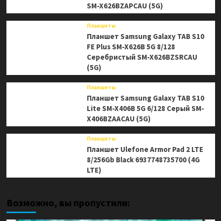
SM-X626BZAPCAU (5G)
Планшеты
Планшет Samsung Galaxy TAB S10
FE Plus SM-X626B 5G 8/128
Серебристый SM-X626BZSRCAU
(5G)
Планшеты
Планшет Samsung Galaxy TAB S10
Lite SM-X406B 5G 6/128 Серый SM-
X406BZAACAU (5G)
Планшеты
Планшет Ulefone Armor Pad 2 LTE
8/256Gb Black 6937748735700 (4G
LTE)
Возможно, вы пропустили: