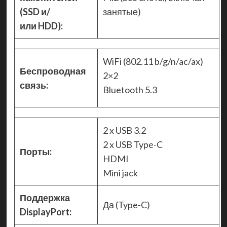
(SSD и/
занятые)
или HDD):
WiFi (802.11 b/g/n/ac/ax)
Беспроводная
2×2
связь:
Bluetooth 5.3
2 x USB 3.2
2 x USB Type-C
Порты:
HDMI
Mini jack
Поддержка
Да (Type-C)
DisplayPort: