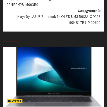
записи
90NR0MY5-M003R0
Следующий:
Ноутбук ASUS Zenbook 14 OLED UM3406GA-QD118
90NB17R1-M006D0
Ноутбуки