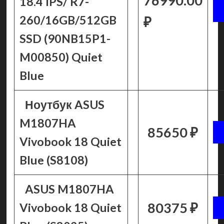
76990.00
18.4 IPS/ R7-
260/16GB/512GB
₽
SSD (90NB15P1-
M00850) Quiet
Blue
Ноутбук ASUS
M1807HA
85650 ₽
Vivobook 18 Quiet
Blue (S8108)
ASUS M1807HA
80375 ₽
Vivobook 18 Quiet