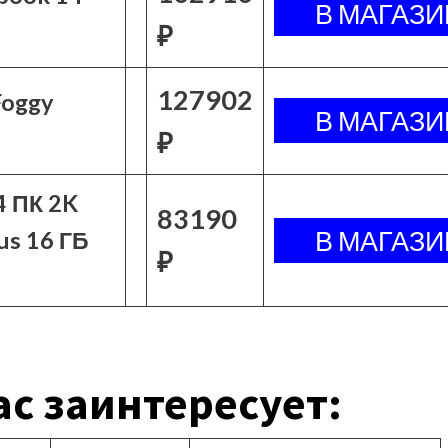
₽
127902
Foggy
₽
4 ПК 2K
83190
us 16 ГБ
₽
с заинтересует: