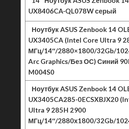
14″ Ноутбук ASUS Zenbook 1
UX8406CA-QL078W серый
Ноутбук ASUS Zenbook 14 OL
UX3405CA (Intel Core Ultra 9 
МГц/14″/2880×1800/32Gb/1024
Arc Graphics/Без ОС) Синий 
M004S0
Ноутбук ASUS Zenbook 14 OL
UX3405CA285-0ECSXBJX20 (Int
Ultra 9 285H 2900
МГц/14″/2880х1800/32Gb/1024