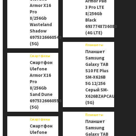
Armor Pad
Armor X16
3 Pro LTE
Pro
8/256Gb
8/256Gb
Black
Wasteland
6937748736080
Shadow
(4G LTE)
6975326660549
(5G)
Планшеты
Планшет
Смартфоны
Samsung
Смартфон
Galaxy TAB
Ulefone
S10 FE Plus
Armor X16
SM-X626B
Pro
5G 12/256
8/256Gb
Серый SM-
Sand Dune
X626BZAPCAU
6975326660556
(5G)
(5G)
Планшеты
Смартфоны
Планшет
Смартфон
Samsung
Ulefone
Galaxy TAB