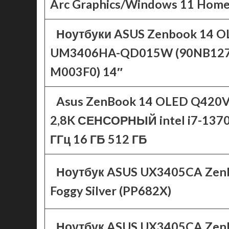
Arc Graphics/Windows 11 Home)
Ноутбуки ASUS Zenbook 14 O
UM3406HA-QD015W (90NB127
M003F0) 14″
Asus ZenBook 14 OLED Q420V
2,8K СЕНСОРНЫЙ intel i7-1370
ГГц 16 ГБ 512 ГБ
Ноутбук ASUS UX3405CA Zen
Foggy Silver (PP682X)
Ноутбук ASUS UX3405CA Zen