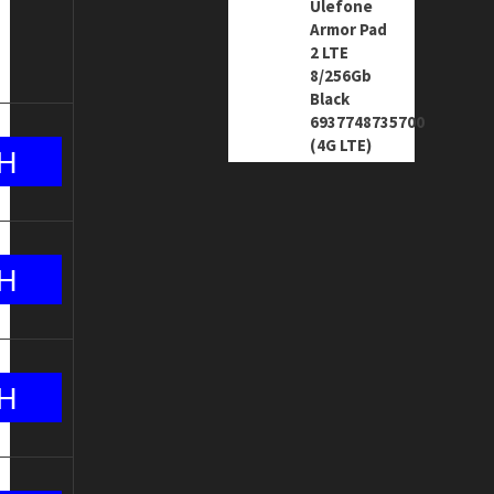
Ulefone
Armor Pad
2 LTE
8/256Gb
Black
6937748735700
(4G LTE)