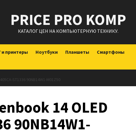
PRICE PRO KOMP
КАТАЛОГ ЦЕН НА КОМПЬЮТЕРНУЮ ТЕХНИКУ.
 и принтеры
Ноутбуки
Планшеты
Смартфоны
405CA-ST1336 90NB14W1-M01Z50
enbook 14 OLED
36 90NB14W1-