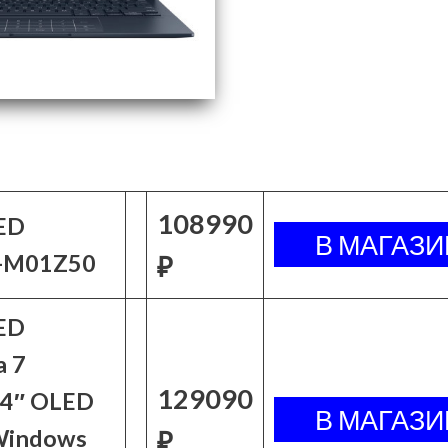
108990
ED
-M01Z50
₽
ED
 7
129090
4″ OLED
Windows
₽