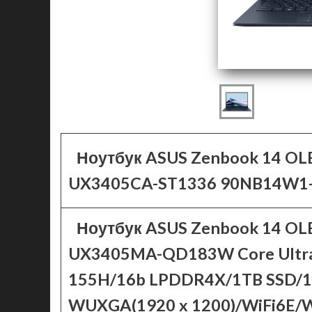
Ноутбук ASUS Zenbook 14 OL
UX3405CA-ST1336 90NB14W1
Ноутбук ASUS Zenbook 14 OL
UX3405MA-QD183W Core Ultra
155H/16b LPDDR4X/1TB SSD/1
WUXGA(1920 x 1200)/WiFi6E/