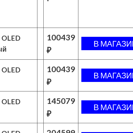
100439
4 OLED
ый
₽
100439
4 OLED
₽
145079
4 OLED
₽
204599