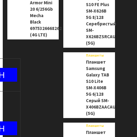
Armor Mini
S10 FE Plus
20 6/256Gb
SM-X626B
Mecha
5G 8/128
Black
Серебристый
6975326668262
SM-
(4G LTE)
X626BZSRCAU
(5G)
Планшеты
Планшет
Samsung
Galaxy TAB
S10 Lite
SM-X406B
5G 6/128
Серый SM-
X406BZAACAU
(5G)
Планшеты
Планшет