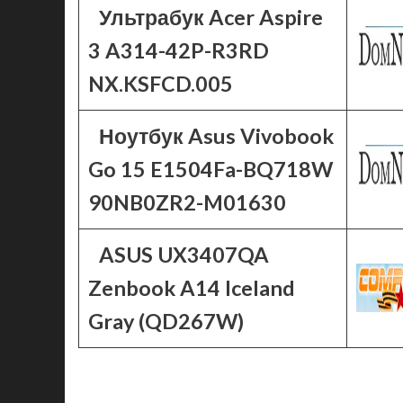
Ультрабук Acer Aspire
3 A314-42P-R3RD
NX.KSFCD.005
Ноутбук Asus Vivobook
Go 15 E1504Fa-BQ718W
90NB0ZR2-M01630
ASUS UX3407QA
Zenbook A14 Iceland
Gray (QD267W)