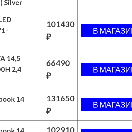
 Silver
LED
101430
1-
₽
A 14,5
66490
0H 2,4
₽
131650
book 14
₽
102910
book 14