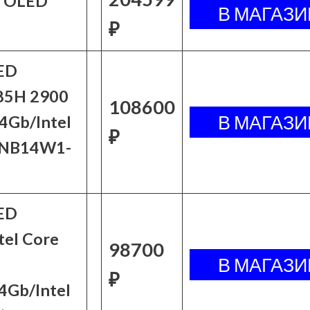
4 OLED
₽
ED
285H 2900
108600
Gb/Intel
₽
90NB14W1-
ED
el Core
98700
₽
Gb/Intel