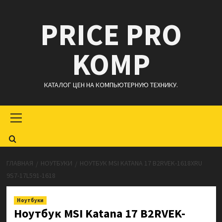
Перейти
PRICE PRO
к
содержимому
KOMP
КАТАЛОГ ЦЕН НА КОМПЬЮТЕРНУЮ ТЕХНИКУ.
Основное
меню
ГЛАВНАЯ
НОУТБУКИ
НОУТБУК MSI KATANA 17 B2RVEK-1618XRU
9S7-17L591-1618
Ноутбуки
Ноутбук MSI Katana 17 B2RVEK-