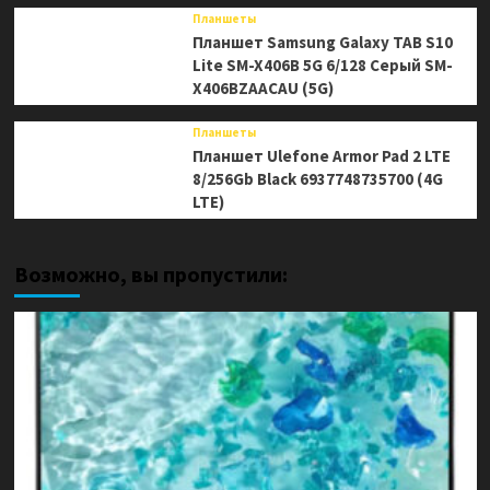
Планшеты
Планшет Samsung Galaxy TAB S10
Lite SM-X406B 5G 6/128 Серый SM-
X406BZAACAU (5G)
Планшеты
Планшет Ulefone Armor Pad 2 LTE
8/256Gb Black 6937748735700 (4G
LTE)
Возможно, вы пропустили: