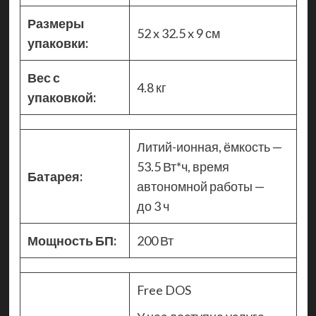
Размеры
52 x 32.5 x 9 см
упаковки:
Вес с
4.8 кг
упаковкой:
Литий-ионная, ёмкость —
53.5 Вт*ч, время
Батарея:
автономной работы —
до 3 ч
Мощность БП:
200 Вт
Free DOS