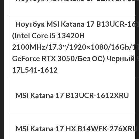
Ноутбук MSI Katana 17 B13UCR-1
(Intel Core i5 13420H
2100MHz/17.3″/1920×1080/16Gb/1
GeForce RTX 3050/Без ОС) Черный 
17L541-1612
MSI Katana 17 B13UCR-1612XRU
MSI Katana 17 HX B14WFK-276XRU