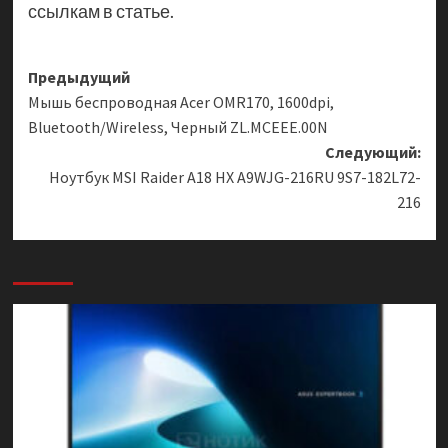
ссылкам в статье.
Навигация
Предыдущий
Мышь беспроводная Acer OMR170, 1600dpi,
записи
Bluetooth/Wireless, Черный ZL.MCEEE.00N
Следующий:
Ноутбук MSI Raider A18 HX A9WJG-216RU 9S7-182L72-
216