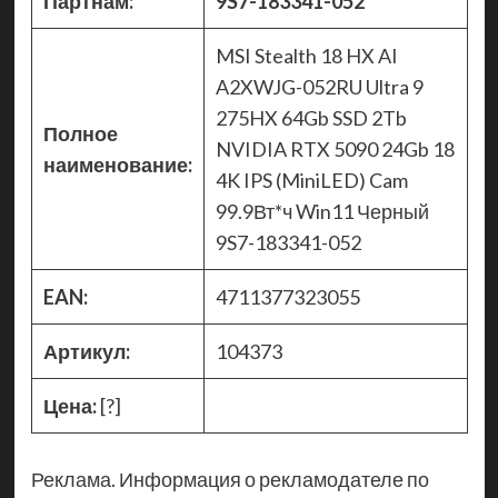
Партнам:
9S7-183341-052
MSI Stealth 18 HX AI
A2XWJG-052RU Ultra 9
275HX 64Gb SSD 2Tb
Полное
NVIDIA RTX 5090 24Gb 18
наименование:
4K IPS (MiniLED) Cam
99.9Вт*ч Win11 Черный
9S7-183341-052
EAN:
4711377323055
Артикул:
104373
Цена:
[?]
Реклама. Информация о рекламодателе по