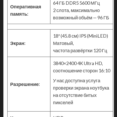
64 ГБ DDR5 5600 МГц
Оперативная
2 слота, максимально
память:
возможный объём — 96 ГБ
18″ (45.8 см) IPS (MiniLED)
Экран:
Матовый,
частота развёртки 120 Гц
3840×2400 4K Ultra HD,
соотношение сторон 16:10
У нас доступна услуга
Разрешение:
проверки экрана ноутбука
на отсутствие битых
пикселей