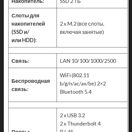
Накопитель:
SSD 2 ТБ
Слоты для
накопителей
2 x M.2 (все слоты,
(SSD и/
включая занятые)
или HDD):
Связь:
LAN 10/100/1000/2500
WiFi (802.11
Беспроводная
b/g/n/ac/ax/be) 2×2
связь:
Bluetooth 5.4
2 x USB 3.2
2 x Thunderbolt 4
Порты:
RJ-45