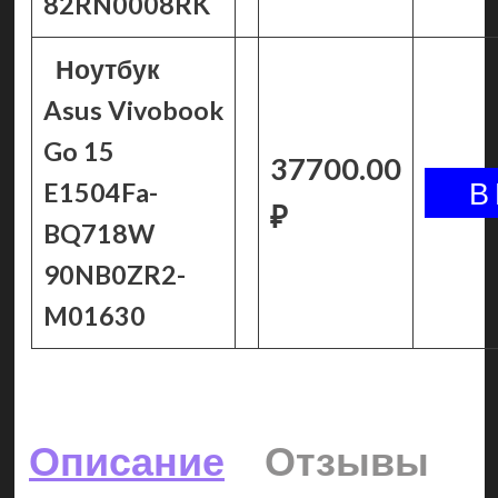
82RN0008RK
Ноутбук
Asus Vivobook
Go 15
37700.00
E1504Fa-
₽
BQ718W
90NB0ZR2-
M01630
Описание
Отзывы