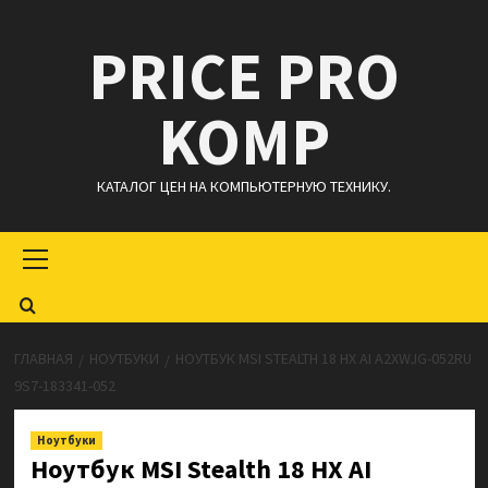
Перейти
PRICE PRO
к
содержимому
KOMP
КАТАЛОГ ЦЕН НА КОМПЬЮТЕРНУЮ ТЕХНИКУ.
Основное
меню
ГЛАВНАЯ
НОУТБУКИ
НОУТБУК MSI STEALTH 18 HX AI A2XWJG-052RU
9S7-183341-052
Ноутбуки
Ноутбук MSI Stealth 18 HX AI