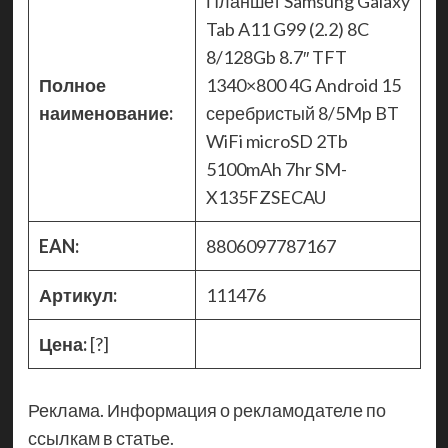
Планшет Samsung Galaxy
Tab A11 G99 (2.2) 8C
8/128Gb 8.7″ TFT
Полное
1340×800 4G Android 15
наименование:
серебристый 8/5Mp BT
WiFi microSD 2Tb
5100mAh 7hr SM-
X135FZSECAU
EAN:
8806097787167
Артикул:
111476
Цена:
[?]
Реклама. Информация о рекламодателе по
ссылкам в статье.