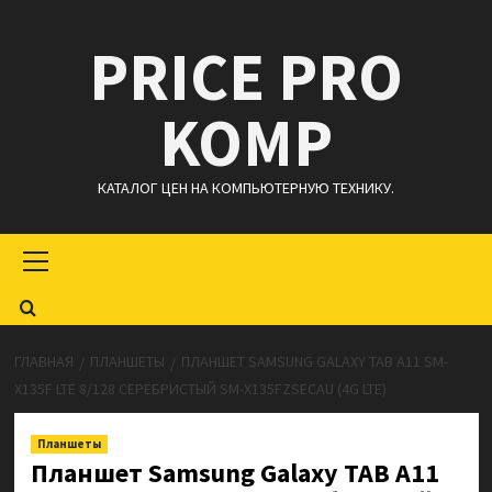
Перейти
PRICE PRO
к
содержимому
KOMP
КАТАЛОГ ЦЕН НА КОМПЬЮТЕРНУЮ ТЕХНИКУ.
Основное
меню
ГЛАВНАЯ
ПЛАНШЕТЫ
ПЛАНШЕТ SAMSUNG GALAXY TAB A11 SM-
X135F LTE 8/128 СЕРЕБРИСТЫЙ SM-X135FZSECAU (4G LTE)
Планшеты
Планшет Samsung Galaxy TAB A11