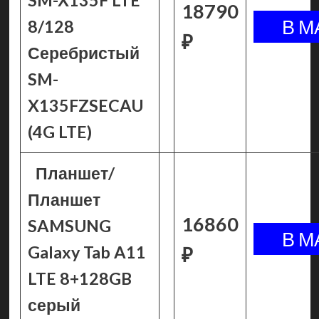
SM-X135F LTE
18790
8/128
₽
Серебристый
SM-
X135FZSECAU
(4G LTE)
Планшет/
Планшет
16860
SAMSUNG
Galaxy Tab A11
₽
LTE 8+128GB
серый