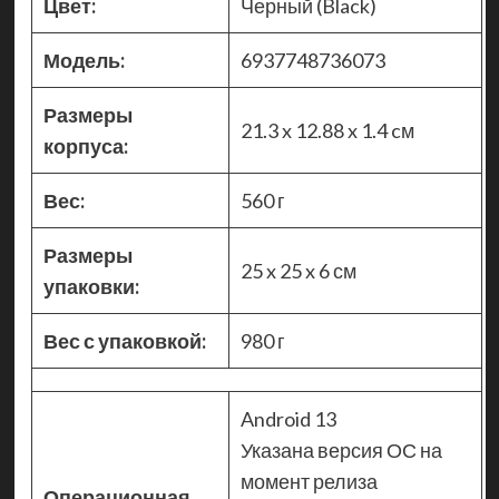
Цвет:
Черный (Black)
Модель:
6937748736073
Размеры
21.3 x 12.88 x 1.4 cм
корпуса:
Вес:
560 г
Размеры
25 x 25 x 6 см
упаковки:
Вес с упаковкой:
980 г
Android 13
Указана версия ОС на
момент релиза
Операционная