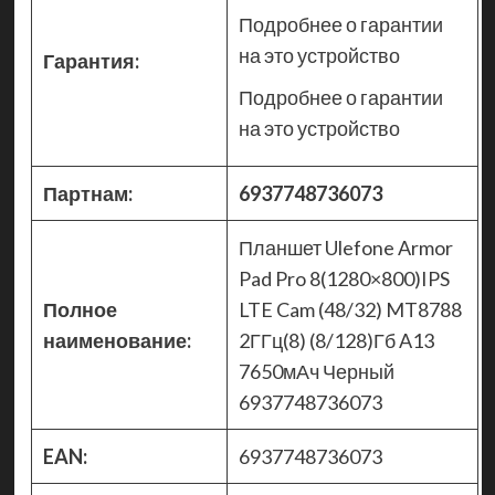
Подробнее о гарантии
на это устройство
Гарантия:
Подробнее о гарантии
на это устройство
Партнам:
6937748736073
Планшет Ulefone Armor
Pad Pro 8(1280×800)IPS
Полное
LTE Cam (48/32) MT8788
наименование:
2ГГц(8) (8/128)Гб A13
7650мАч Черный
6937748736073
EAN:
6937748736073