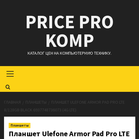
Перейти
PRICE PRO
к
содержимому
KOMP
КАТАЛОГ ЦЕН НА КОМПЬЮТЕРНУЮ ТЕХНИКУ.
Основное
меню
ГЛАВНАЯ
ПЛАНШЕТЫ
ПЛАНШЕТ ULEFONE ARMOR PAD PRO LTE
8/128GB BLACK 6937748736073 (4G LTE)
Планшеты
Планшет Ulefone Armor Pad Pro LTE