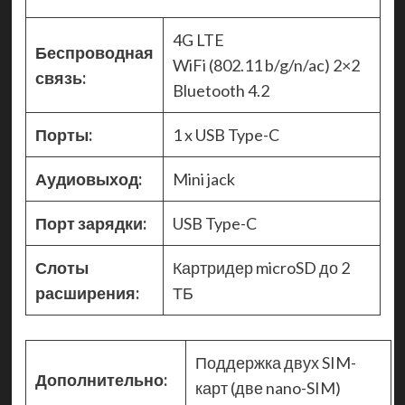
4G LTE
Беспроводная
WiFi (802.11 b/g/n/ac) 2×2
связь:
Bluetooth 4.2
Порты:
1 x USB Type-C
Аудиовыход:
Mini jack
Порт зарядки:
USB Type-C
Слоты
Картридер microSD до 2
расширения:
ТБ
Поддержка двух SIM-
Дополнительно:
карт (две nano-SIM)