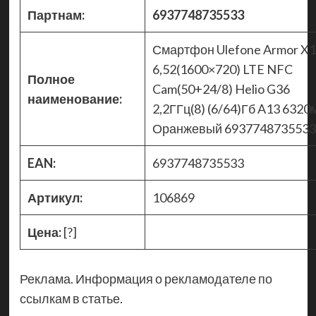
Партнам:
6937748735533
Смартфон Ulefone Armor X
6,52(1600×720) LTE NFC
Полное
Cam(50+24/8) Helio G36
наименование:
2,2ГГц(8) (6/64)Гб A13 6320
Оранжевый 6937748735533
EAN:
6937748735533
Артикул:
106869
Цена:
[?]
Реклама. Информация о рекламодателе по
ссылкам в статье.