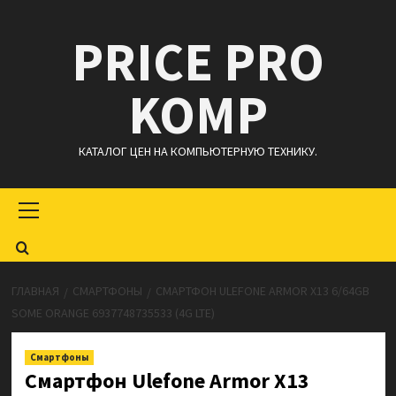
Перейти
PRICE PRO
к
содержимому
KOMP
КАТАЛОГ ЦЕН НА КОМПЬЮТЕРНУЮ ТЕХНИКУ.
Основное
меню
ГЛАВНАЯ
СМАРТФОНЫ
СМАРТФОН ULEFONE ARMOR X13 6/64GB
SOME ORANGE 6937748735533 (4G LTE)
Смартфоны
Смартфон Ulefone Armor X13