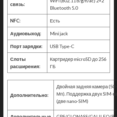
WiFi (802.11 b/g/n/ac) 2×2
связь:
Bluetooth 5.0
NFC:
Есть
Аудиовыход:
Mini jack
Порт зарядки:
USB Type-C
Слоты
Картридер microSD до 256
расширения:
ГБ
Двойная задняя камера (50 
Мп). Поддержка двух SIM-к
Дополнительно:
(две nano-SIM)
Дополнительные
GPS/GLONASS/GALILEO/Bei