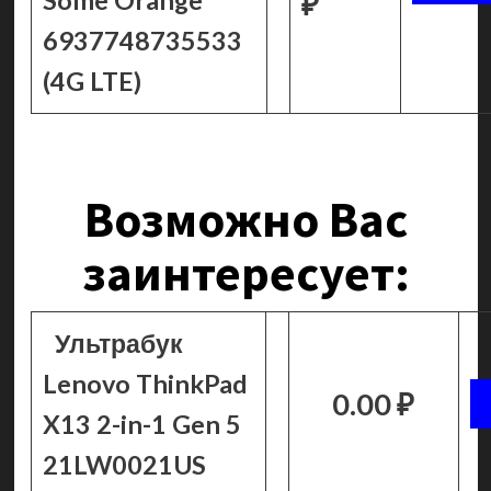
Some Orange
₽
6937748735533
(4G LTE)
Возможно Вас
заинтересует:
Ультрабук
Lenovo ThinkPad
0.00 ₽
X13 2-in-1 Gen 5
21LW0021US