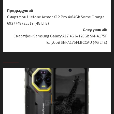
Навигация
Предыдущий
Смартфон Ulefone Armor X12 Pro 4/64Gb Some Orange
записи
6937748735519 (4G LTE)
Следующий:
Смартфон Samsung Galaxy A17 4G 6/128Gb SM-A175F
Голубой SM-A175FLBCCAU (4G LTE)