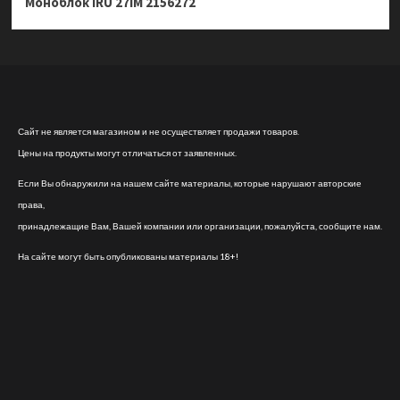
Моноблок iRU 27IM 2156272
Сайт не является магазином и не осуществляет продажи товаров.
Цены на продукты могут отличаться от заявленных.
Если Вы обнаружили на нашем сайте материалы, которые нарушают авторские
права,
принадлежащие Вам, Вашей компании или организации, пожалуйста, сообщите нам.
На сайте могут быть опубликованы материалы 18+!