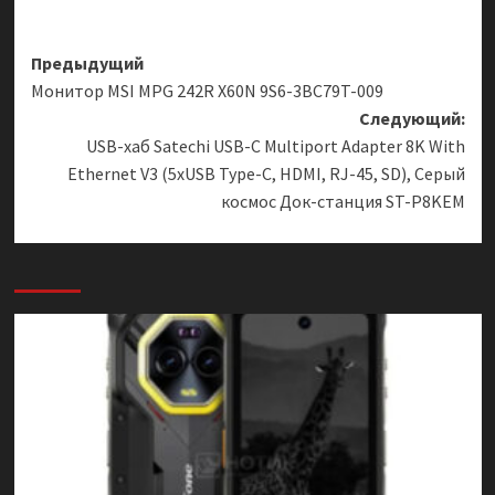
Навигация
Предыдущий
Монитор MSI MPG 242R X60N 9S6-3BC79T-009
записи
Следующий:
USB-хаб Satechi USB-C Multiport Adapter 8K With
Ethernet V3 (5xUSB Type-C, HDMI, RJ-45, SD), Серый
космос Док-станция ST-P8KEM