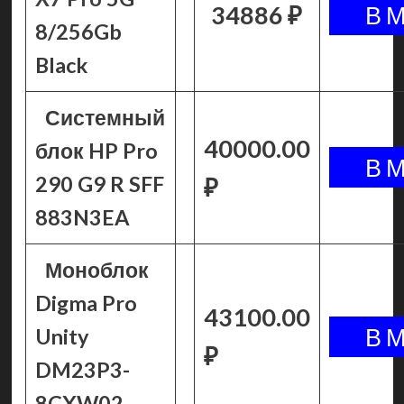
34886 ₽
8/256Gb
Black
Системный
40000.00
блок HP Pro
290 G9 R SFF
₽
883N3EA
Моноблок
Digma Pro
43100.00
Unity
₽
DM23P3-
8CXW02