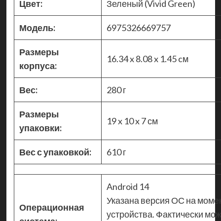
Цвет:
Зеленый (Vivid Green)
Модель:
6975326669757
Размеры
16.34 x 8.08 x 1.45 cм
корпуса:
Вес:
280 г
Размеры
19 x 10 x 7 см
упаковки:
Вес с упаковкой:
610 г
Android 14
Указана версия ОС на моме
Операционная
устройства. Фактически мож