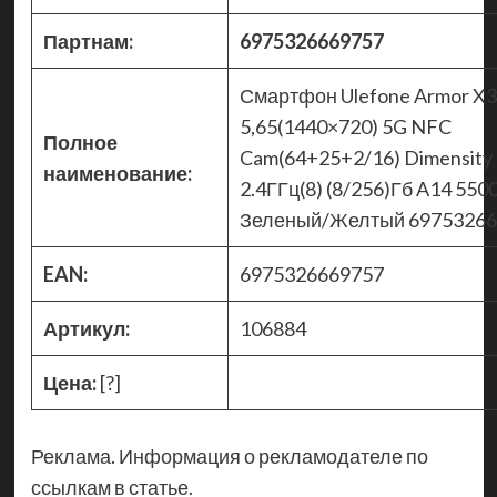
Партнам:
6975326669757
Смартфон Ulefone Armor X3
5,65(1440×720) 5G NFC
Полное
Cam(64+25+2/16) Dimensity
наименование:
2.4ГГц(8) (8/256)Гб A14 55
Зеленый/Желтый 69753266
EAN:
6975326669757
Артикул:
106884
Цена:
[?]
Реклама. Информация о рекламодателе по
ссылкам в статье.