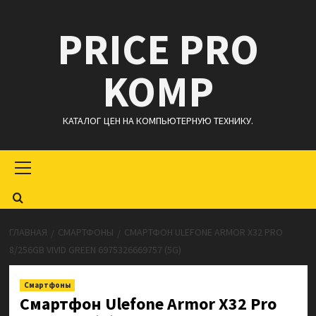
Перейти
PRICE PRO
к
содержимому
KOMP
КАТАЛОГ ЦЕН НА КОМПЬЮТЕРНУЮ ТЕХНИКУ.
Основное
меню
ГЛАВНАЯ
СМАРТФОНЫ
СМАРТФОН ULEFONE ARMOR X32 PRO
8/256GB VIVID GREEN 6975326669757 (5G)
Смартфоны
Смартфон Ulefone Armor X32 Pro