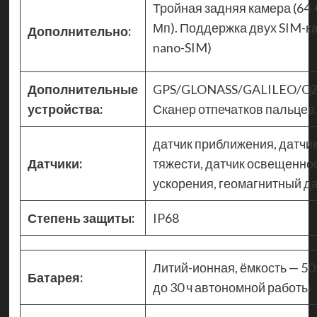
Тройная задняя камера (64 +
Мп). Поддержка двух SIM-ка
Дополнительно:
nano-SIM)
Дополнительные
GPS/GLONASS/GALILEO/QZS
устройства:
Сканер отпечатков пальцев
датчик приближения, датчи
Датчики:
тяжести, датчик освещеннос
ускорения, геомагнитный да
Степень защиты:
IP68
Литий-ионная, ёмкость — 50
Батарея:
до 30 ч автономной работы