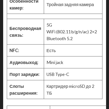
Особенности
Тройная задняя камера
камер:
5G
Беспроводная
WiFi (802.11 b/g/n/ac) 2×2
связь:
Bluetooth 5.2
NFC:
Есть
Аудиовыход:
Mini jack
Порт зарядки:
USB Type-C
Слоты
Картридер microSD до 2
расширения:
ТБ