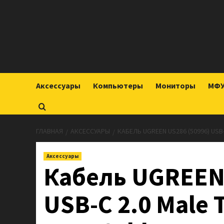
Перейти
к
содержимому
Аксессуары
Компьютеры
Мониторы
МФУ
ГЛАВНАЯ
АКСЕССУАРЫ
КАБЕЛЬ UGREEN US286 (50996) USB-
Аксессуары
Кабель UGREEN 
USB-C 2.0 Male 