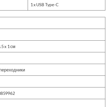
1 x USB Type-C
.5 x 1 см
 переходники
3859962