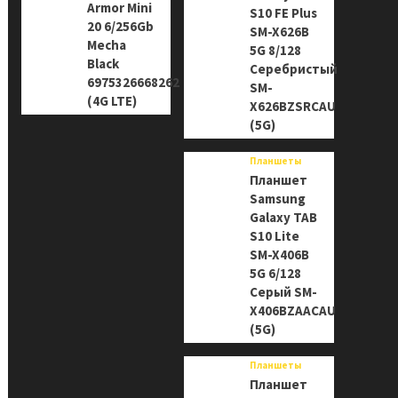
Armor Mini
S10 FE Plus
20 6/256Gb
SM-X626B
Mecha
5G 8/128
Black
Серебристый
6975326668262
SM-
(4G LTE)
X626BZSRCAU
(5G)
Планшеты
Планшет
Samsung
Galaxy TAB
S10 Lite
SM-X406B
5G 6/128
Серый SM-
X406BZAACAU
(5G)
Планшеты
Планшет