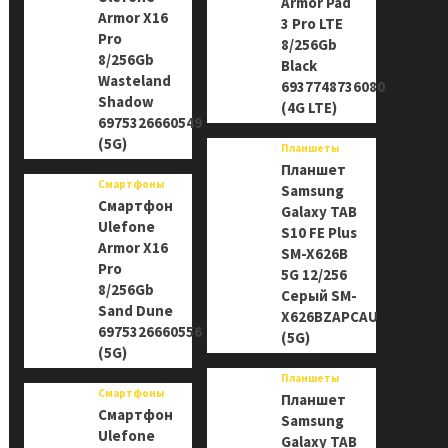
Armor Pad
Armor X16
3 Pro LTE
Pro
8/256Gb
8/256Gb
Black
Wasteland
6937748736080
Shadow
(4G LTE)
6975326660549
(5G)
Планшеты
Планшет
Смартфоны
Samsung
Смартфон
Galaxy TAB
Ulefone
S10 FE Plus
Armor X16
SM-X626B
Pro
5G 12/256
8/256Gb
Серый SM-
Sand Dune
X626BZAPCAU
6975326660556
(5G)
(5G)
Планшеты
Смартфоны
Планшет
Смартфон
Samsung
Ulefone
Galaxy TAB