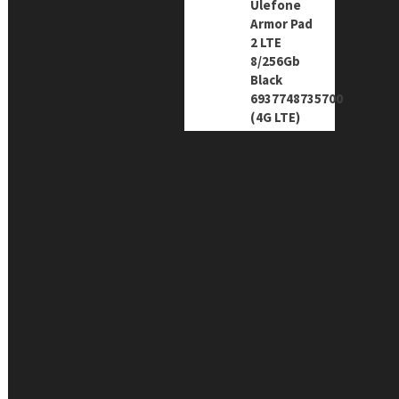
Ulefone
Armor Pad
2 LTE
8/256Gb
Black
6937748735700
(4G LTE)