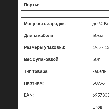
Порты:
Мощность зарядки:
до 60 Вт
Длина кабеля:
50 см
Размеры упаковки:
19.5 x 13
Вес с упаковкой:
50 г
Тип товара:
кабели,
Партнам:
50996_
EAN:
695730
1 год