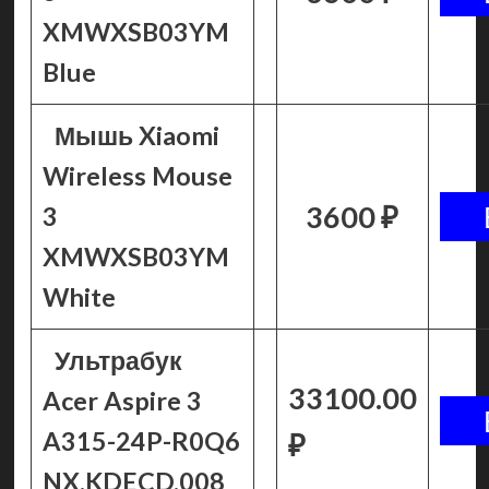
XMWXSB03YM
Blue
Мышь Xiaomi
Wireless Mouse
3600 ₽
3
XMWXSB03YM
White
Ультрабук
33100.00
Acer Aspire 3
A315-24P-R0Q6
₽
NX.KDECD.008