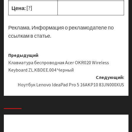
Цена:
[?]
Реклама. Информация о рекламодателе по
ссылкам в статье.
Навигация
Предыдущий
Клавиатура беспроводная Acer OKR020 Wireless
записи
Keyboard ZL.KBDEE.004 Черный
Следующий:
Ноутбук Lenovo IdeaPad Pro 5 16AKP10 83JN000XUS