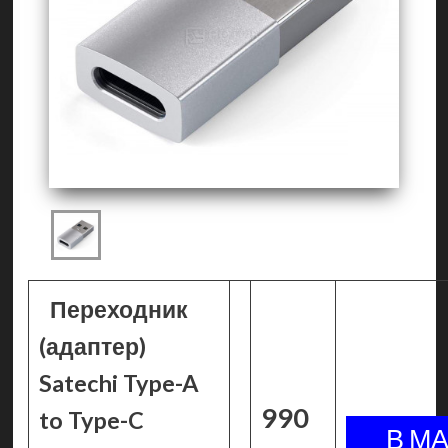
Переходник
(адаптер)
Satechi Type-A
990
to Type-C