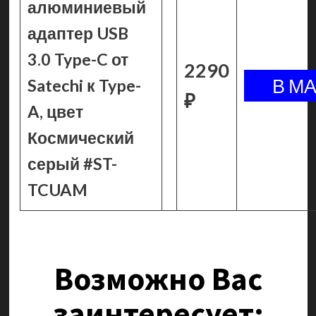
алюминиевый
адаптер USB
3.0 Type-C от
2290
Satechi к Type-
₽
A, цвет
Космический
серый #ST-
TCUAM
Возможно Вас
заинтересует: