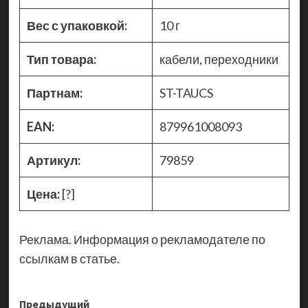
Вес с упаковкой:
10 г
Тип товара:
кабели, переходники
Партнам:
ST-TAUCS
EAN:
879961008093
Артикул:
79859
Цена:
[?]
Реклама. Информация о рекламодателе по
ссылкам в статье.
Навигация
Предыдущий