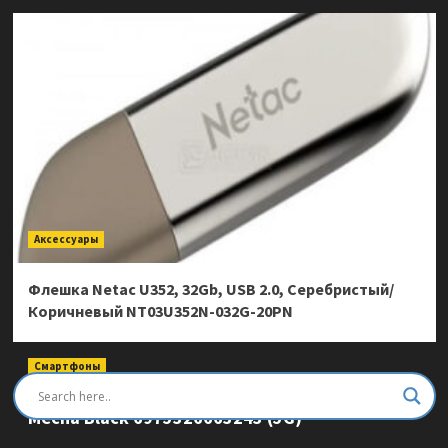
Аксессуары
Флешка Netac U352, 32Gb, USB 2.0, Серебристый/
Коричневый NT03U352N-032G-20PN
Смартфоны
Смартфон Ulefone Armor Mini 20 Pro 8/256Gb
Mecha Black 6975326663243 (5G)