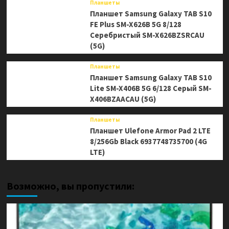
Планшеты
Планшет Samsung Galaxy TAB S10
FE Plus SM-X626B 5G 8/128
Серебристый SM-X626BZSRCAU
(5G)
Планшеты
Планшет Samsung Galaxy TAB S10
Lite SM-X406B 5G 6/128 Серый SM-
X406BZAACAU (5G)
Планшеты
Планшет Ulefone Armor Pad 2 LTE
8/256Gb Black 6937748735700 (4G
LTE)
Возможно, вы пропустили: