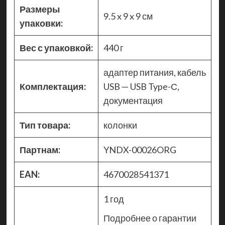
Размеры
9.5 x 9 x 9 см
упаковки:
Вес с упаковкой:
440 г
адаптер питания, кабель
Комплектация:
USB — USB Type-С,
документация
Тип товара:
колонки
Партнам:
YNDX-00026ORG
EAN:
4670028541371
1 год
Подробнее о гарантии