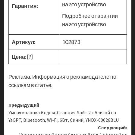
на это устройство
Гарантия:
Подробнее о гарантии
на это устройство
Артикул:
102873
Цена:
[?]
Реклама. Информация о рекламодателе по
ссылкам в статье.
Навигация
Предыдущий
Умная колонка Яндекс.Станция Лайт 2 с Алисой на
записи
YaGPT, Bluetooth, Wi-Fi, 6Вт, Синий, YNDX-00026BLU
Следующий: