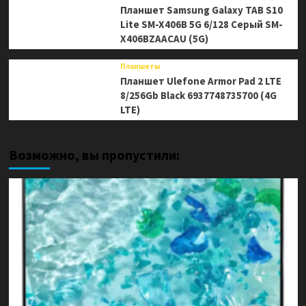
Планшет Samsung Galaxy TAB S10
Lite SM-X406B 5G 6/128 Серый SM-
X406BZAACAU (5G)
Планшеты
Планшет Ulefone Armor Pad 2 LTE
8/256Gb Black 6937748735700 (4G
LTE)
Возможно, вы пропустили: