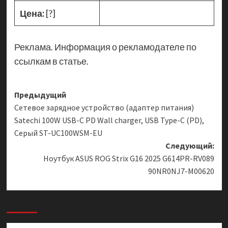
Цена:
[?]
Реклама. Информация о рекламодателе по
ссылкам в статье.
Навигация
Предыдущий
Сетевое зарядное устройство (адаптер питания)
записи
Satechi 100W USB-C PD Wall charger, USB Type-C (PD),
Серый ST-UC100WSM-EU
Следующий:
Ноутбук ASUS ROG Strix G16 2025 G614PR-RV089
90NR0NJ7-M00620