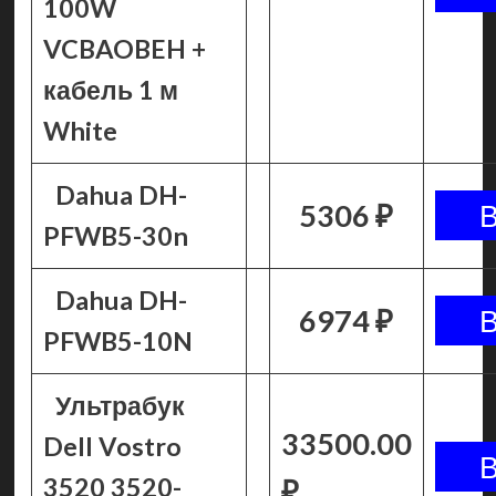
100W
VCBAOBEH +
кабель 1 м
White
Dahua DH-
5306 ₽
PFWB5-30n
Dahua DH-
6974 ₽
PFWB5-10N
Ультрабук
33500.00
Dell Vostro
3520 3520-
₽