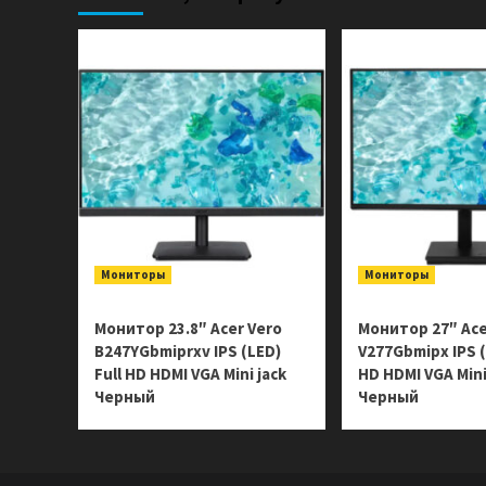
680RU
9S6-
AF8231-
1037
Мониторы
Мониторы
Монитор 23.8″ Acer Vero
Монитор 27″ Ace
B247YGbmiprxv IPS (LED)
V277Gbmipx IPS (
Full HD HDMI VGA Mini jack
HD HDMI VGA Mini
Черный
Черный