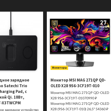
Клавиатура
о
беспроводная
Клавиатура
Satechi
беспроводная
Slim
Satechi
X1
Slim
Bluetooth
X1
Backlit
Bluetooth
Keyboard,
Backlit
Bluetooth,
Keyboard,
Серый,
Bluetooth,
ST-
Серебристый
BTSX1M-
ST-
RU
BTSX1S-
RU
Мониторы
дное зарядное
Монитор MSI MAG 271QP QD-
о Satechi Trio
OLED X28 9S6-3CF19T-010
harging Pad, с
Монитор MSI MAG 271QP QD-OLED
ой Qi. 18Вт,
X28 9S6-3CF19T-01070990 ₽
T-X3TWCPM
Монитор MSI MAG 271QP QD-OLED
X28 (9S6-3CF19T-010) 26,5″ 54360 ₽
ое зарядное устройство