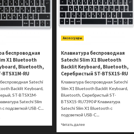
Аксессуары
ра беспроводная
Клавиатура беспроводная
lim X1 Bluetooth
Satechi Slim X1 Bluetooth
eyboard, Bluetooth,
Backlit Keyboard, Bluetooth,
T-BTSX1M-RU
Серебристый ST-BTSX1S-RU
 беспроводная Satechi
Клавиатура беспроводная Satechi
tooth Backlit Keyboard,
Slim X1 Bluetooth Backlit Keyboard,
 Серый, ST-BTSX1M-
Bluetooth, Серебристый ST-
авиатура Satechi Slim
BTSX1S-RU7390 ₽ Клавиатура
h с подсветкой USB-C...
Satechi Slim X1 Bluetooth с
подсветкой USB-C...
Прочитать
е
больше
Прочитать
Читать далее
о
больше