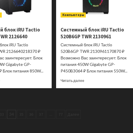
ы
Компьютеры
 блок iRU Tactio
Системный блок iRU Tactio
TWR 2126640
520B6GP TWR 2130961
лок iRU Tactio
Системный блок iRU Tactio
WR 2126640218370 ₽
520B6GP TWR 2130961170870 ₽
ас заинтересует: Блок
Возможно Вас заинтересует: Блок
0W Gigabyte GP-
питания 450W Gigabyte GP-
 Блок питания 850W...
P450B3064 ₽ Блок питания 550W...
Прочитать
Прочитать
е
Читать далее
больше
больше
о
о
Системный
Системный
блок
блок
iRU
iRU
Tactio
Tactio
33
34
35
36
37
…
77
Далее
510B7GP
520B6GP
TWR
TWR
2126640
2130961