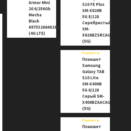
Armor Mini
S10 FE Plus
20 6/256Gb
SM-X626B
Mecha
5G 8/128
Black
Серебристый
6975326668262
SM-
(4G LTE)
X626BZSRCAU
(5G)
Планшеты
Планшет
Samsung
Galaxy TAB
S10 Lite
SM-X406B
5G 6/128
Серый SM-
X406BZAACAU
(5G)
Планшеты
Планшет