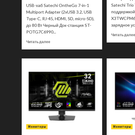
Satechi Trio
USB-хаб Satechi OntheGo 7-in-1
поддержкой 
Multiport Adapter (2xUSB 3.2, USB
X3TWCPM69
Type-C, RJ-45, HDMI, SD, micro-SD),
зарядное уст
до 80 Вт Черный Док-станция ST-
POTG7C6990...
Читать дале
Прочитать
Читать далее
больше
о
USB-
хаб
Satechi
OntheGo
7-
in-
1
Multiport
Adapter
(2xUSB
3.2,
USB
Мониторы
Type-
Мониторы
C,