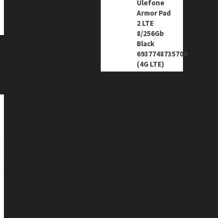
Ulefone
Armor Pad
2 LTE
8/256Gb
Black
6937748735700
(4G LTE)