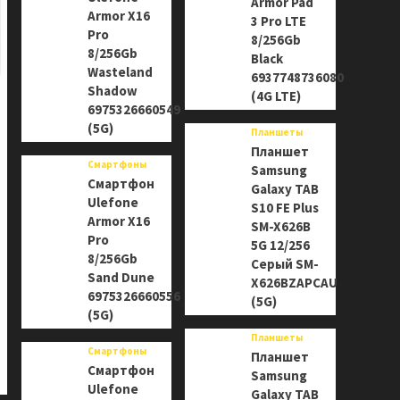
Armor Pad
Armor X16
3 Pro LTE
Pro
8/256Gb
8/256Gb
Black
Wasteland
6937748736080
Shadow
(4G LTE)
6975326660549
(5G)
Планшеты
Планшет
Смартфоны
Samsung
Смартфон
Galaxy TAB
Ulefone
S10 FE Plus
Armor X16
SM-X626B
Pro
5G 12/256
8/256Gb
Серый SM-
Sand Dune
X626BZAPCAU
6975326660556
(5G)
(5G)
Планшеты
Смартфоны
Планшет
Смартфон
Samsung
Ulefone
Galaxy TAB