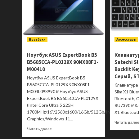
Ноутбуки
Аксессуары
Ноутбук ASUS ExpertBook B5
Клавиату
B5605CCA-PL0129X 90NX08F1-
Satechi S
M004L0
Backlit K
Серый, S
Ноутбук ASUS ExpertBook B5
B5605CCA-PL0129X 90NX08F1-
Клавиатура
M004L098990 ₽ Ноутбук ASUS
Slim X1 Blue
ExpertBook B5 B5605CCA-PL0129X
Bluetooth,
(Intel Core Ultra 5 225H
RU7390 ₽ Кл
1700MHz/16"/2560x1600/16Gb/512Gb/Intel
X1 Bluetoot
Graphics/Windows 11...
Читать дале
Прочитать
Читать далее
больше