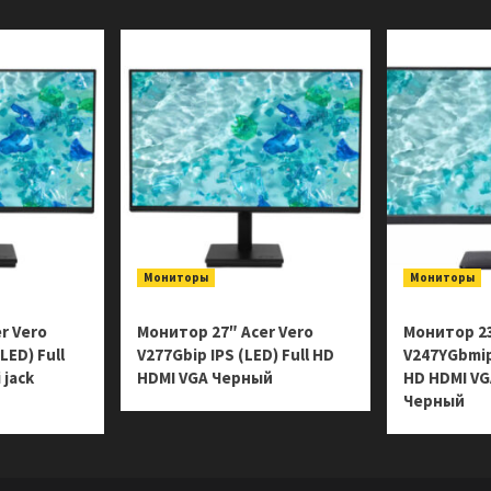
Мониторы
Мониторы
r Vero
Монитор 27″ Acer Vero
Монитор 23
LED) Full
V277Gbip IPS (LED) Full HD
V247YGbmipx
 jack
HDMI VGA Черный
HD HDMI VGA
Черный