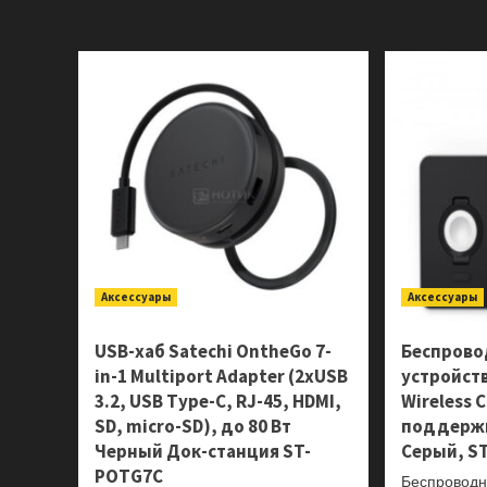
о
Ноутбук
ASUS
ExpertBook
B5
B5605CCA-
PL0129X
90NX08F1-
M004L0
Аксессуары
Аксессуары
USB-хаб Satechi OntheGo 7-
Беспрово
in-1 Multiport Adapter (2xUSB
устройств
3.2, USB Type-C, RJ-45, HDMI,
Wireless C
SD, micro-SD), до 80 Вт
поддержк
Черный Док-станция ST-
Серый, S
POTG7C
Беспроводн