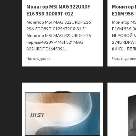
RJ-
Монитор MSI MAG 322URDF
Монитор 
45,
E16 9S6-3DD89T-012
E16M 9S6
HDMI,
SD,
Монитор MSI MAG 322URDF E16
Монитор M
micro-
9S6-3DD89T-01256790 ₽ 31.5"
E16M 9S6-3
SD),
Монитор MSI MAG 322URDF E16
ИГРОВОЙ 
до
черный49289 ₽ MSI 32" MAG
274URDFW E
80
322URDF E1645391...
(UHD) - БЕЛ
Вт
Черный
Прочитать
Читать далее
Читать дале
Док-
больше
станция
о
ST-
Монитор
POTG7C
MSI
MAG
322URDF
E16
9S6-
3DD89T-
012