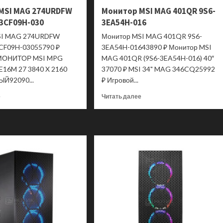
MSI MAG 274URDFW
Монитор MSI MAG 401QR 9S6-
-3CF09H-030
3EA54H-016
SI MAG 274URDFW
Монитор MSI MAG 401QR 9S6-
CF09H-03055790 ₽
3EA54H-01643890 ₽ Монитор MSI
МОНИТОР MSI MPG
MAG 401QR (9S6-3EA54H-016) 40″
16M 27 3840 X 2160
37070 ₽ MSI 34" MAG 346CQ25992
ЫЙ92090...
₽ Игровой...
Прочитать
Прочитать
е
Читать далее
больше
больше
о
о
Монитор
Монитор
MSI
MSI
MAG
MAG
274URDFW
401QR
E16M
9S6-
9S6-
3EA54H-
3CF09H-
016
030