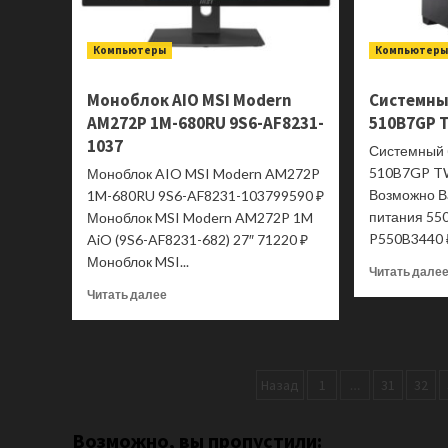
Компьютеры
Компьютер
Моноблок AIO MSI Modern
Системный
AM272P 1M-680RU 9S6-AF8231-
510B7GP 
1037
Системный б
510B7GP T
Моноблок AIO MSI Modern AM272P
Возможно В
1M-680RU 9S6-AF8231-103799590 ₽
питания 55
Моноблок MSI Modern AM272P 1M
P550B3440 ₽
AiO (9S6-AF8231-682) 27″ 71220 ₽
Моноблок MSI...
Читать дале
Прочитать
Читать далее
больше
о
Моноблок
AIO
Пагинация
Назад
1
…
31
32
MSI
Modern
записей
AM272P
Возможно, вы пропустили:
1M-