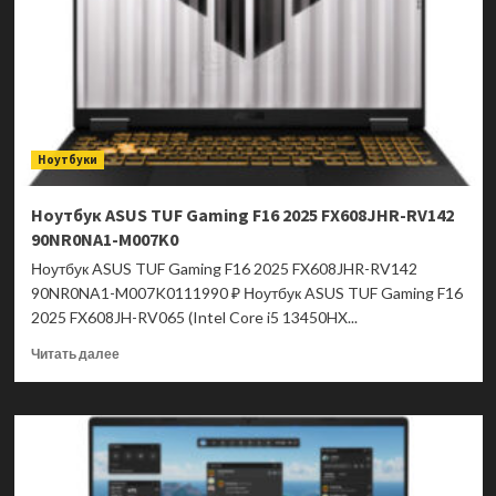
CWI606AIP
Ноутбуки
Ноутбук ASUS TUF Gaming F16 2025 FX608JHR-RV142
90NR0NA1-M007K0
Ноутбук ASUS TUF Gaming F16 2025 FX608JHR-RV142
90NR0NA1-M007K0111990 ₽ Ноутбук ASUS TUF Gaming F16
2025 FX608JH-RV065 (Intel Core i5 13450HX...
Прочитать
Читать далее
больше
о
Ноутбук
ASUS
TUF
Gaming