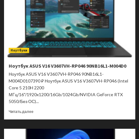
RP090
90NB16K1-
M006T0
Ноутбуки
Ноутбук ASUS V16 V3607VH-RP046 90NB16L1-M004D0
Ноутбук ASUS V16 V3607VH-RP046 90NB16L1-
M004D0107390 ₽ Ноутбук ASUS V16 V3607VH-RP046 (Intel
Core 5 210H 2200
МГц/16"/1920x1200/16Gb/1024Gb/NVIDIA GeForce RTX
5050/Без ОС)...
Прочитать
Читать далее
больше
о
Ноутбук
ASUS