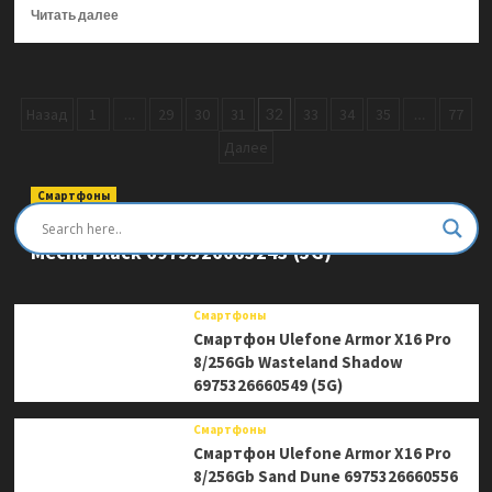
Прочитать
Читать далее
больше
о
Мышь
беспроводная
Пагинация
Назад
1
…
29
30
31
32
33
34
35
…
77
Acer
OMR311,
записей
Далее
2400dpi,
600
Смартфоны
мАч,
Смартфон Ulefone Armor Mini 20 Pro 8/256Gb
Bluetooth/Wireless/USB
Type-
Mecha Black 6975326663243 (5G)
C,
RGB,
Белый
Смартфоны
ZL.MCECC.034
Смартфон Ulefone Armor X16 Pro
8/256Gb Wasteland Shadow
6975326660549 (5G)
Смартфоны
Смартфон Ulefone Armor X16 Pro
8/256Gb Sand Dune 6975326660556