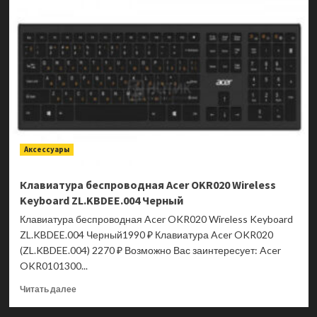
беспроводная
Acer
Nitro
OMR305,
3200dpi,
RGB,
700
мАч,
Bluetooth/Wireless,
Черный
ZL.MCECC.020
Аксессуары
Клавиатура беспроводная Acer OKR020 Wireless
Keyboard ZL.KBDEE.004 Черный
Клавиатура беспроводная Acer OKR020 Wireless Keyboard
ZL.KBDEE.004 Черный1990 ₽ Клавиатура Acer OKR020
(ZL.KBDEE.004) 2270 ₽ Возможно Вас заинтересует: Acer
OKR0101300...
Прочитать
Читать далее
больше
о