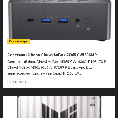
520B6GP
TWR
2130958
Компьютеры
Системный блок Chuwi AuBox Ai365 CWI606AIP
Системный блок Chuwi AuBox Ai365 CWI606AIP103470 ₽
Chuwi AuBox Ai365 (60672)87189 ₽ Возможно Вас
заинтересует: Системный блок HP 260 G9...
Прочитать
Читать далее
больше
о
Системный
блок
Chuwi
AuBox
Ai365