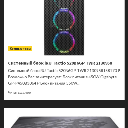
DP180
14ATA-
1420XRU
9S6-
B0A741-
1420
Компьютеры
Системный блок iRU Tactio 520B6GP TWR 2130958
Системный блок iRU Tactio 520B6GP TWR 2130958158170 ₽
Возможно Вас заинтересует: Блок питания 450W Gigabyte
GP-P450B3064 ₽ Блок питания 550W...
Прочитать
Читать далее
больше
о
Системный
блок
iRU
Tactio