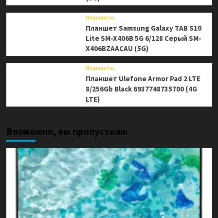
Планшеты
Планшет Samsung Galaxy TAB S10
Lite SM-X406B 5G 6/128 Серый SM-
X406BZAACAU (5G)
Планшеты
Планшет Ulefone Armor Pad 2 LTE
8/256Gb Black 6937748735700 (4G
LTE)
Возможно, вы пропустили: