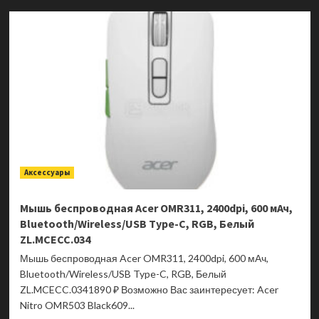
Клавиатура
беспроводная
Acer
OKR020
Wireless
Keyboard
ZL.KBDEE.004
Черный
Аксессуары
Мышь беспроводная Acer OMR311, 2400dpi, 600 мАч,
Bluetooth/Wireless/USB Type-C, RGB, Белый
ZL.MCECC.034
Мышь беспроводная Acer OMR311, 2400dpi, 600 мАч,
Bluetooth/Wireless/USB Type-C, RGB, Белый
ZL.MCECC.0341890 ₽ Возможно Вас заинтересует: Acer
Nitro OMR503 Black609...