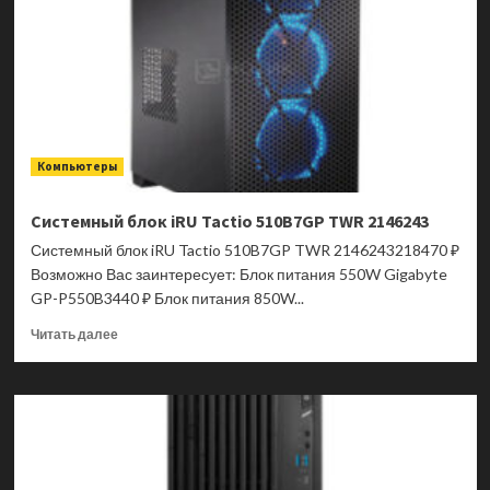
QD-
OLED
E16
9S6-
3DD29A-
048
Компьютеры
Системный блок iRU Tactio 510B7GP TWR 2146243
Системный блок iRU Tactio 510B7GP TWR 2146243218470 ₽
Возможно Вас заинтересует: Блок питания 550W Gigabyte
GP-P550B3440 ₽ Блок питания 850W...
Прочитать
Читать далее
больше
о
Системный
блок
iRU
Tactio
510B7GP