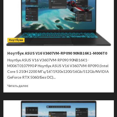
F16
2025
FX608JHR-
RV142
90NR0NA1-
M007K0
Ноутбуки
Ноутбук ASUS V16 V3607VM-RP090 90NB16K1-M006T0
Ноутбук ASUS V16 V3607VM-RP090 90NB16K1-
M006T0107990 ₽ Ноутбук ASUS V16 V3607VM-RP090 (Intel
Core 5 210H 2200 МГц/16"/1920x1200/16Gb/512Gb/NVIDIA
GeForce RTX 5060/Без ОС)...
Прочитать
Читать далее
больше
о
Ноутбук
ASUS
V16
V3607VM-