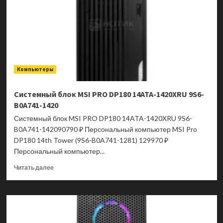
TWR
2146243
Компьютеры
Системный блок MSI PRO DP180 14ATA-1420XRU 9S6-
B0A741-1420
Системный блок MSI PRO DP180 14ATA-1420XRU 9S6-
B0A741-142090790 ₽ Персональный компьютер MSI Pro
DP180 14th Tower (9S6-B0A741-1281) 129970 ₽
Персональный компьютер...
Прочитать
Читать далее
больше
о
Системный
блок
MSI
PRO