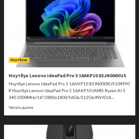
V16
V3607VH-
RP046
90NB16L1-
M004D0
Ноутбуки
Ноутбук Lenovo IdeaPad Pro 5 16AKP10 83JN000XUS
Ноутбук Lenovo IdeaPad Pro 5 16AKP10 83JN000XUS104990
₽ Ноутбук Lenovo IdeaPad Pro 5 16AKP10 (AMD Ryzen AI 5
340 2000MHz/16"/2880x1800/16Gb/512Gb/NVIDIA...
Прочитать
Читать далее
больше
о
Ноутбук
Lenovo
IdeaPad