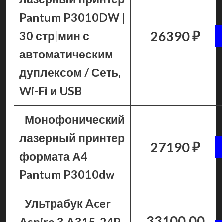
Pantum P3010DW |
26390 ₽
30 стр|мин с
автоматическим
дуплексом / Сеть,
Wi-Fi и USB
Монофонический
лазерный принтер
27190 ₽
формата А4
Pantum P3010dw
Ультрабук Acer
33100.00
Aspire 3 A315-24P-