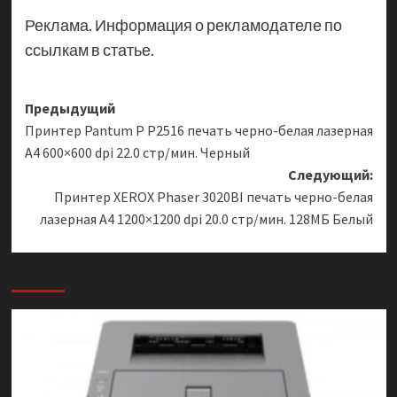
Реклама. Информация о рекламодателе по
ссылкам в статье.
Навигация
Предыдущий
Принтер Pantum P P2516 печать черно-белая лазерная
записи
A4 600×600 dpi 22.0 стр/мин. Черный
Следующий:
Принтер XEROX Phaser 3020BI печать черно-белая
лазерная A4 1200×1200 dpi 20.0 стр/мин. 128МБ Белый