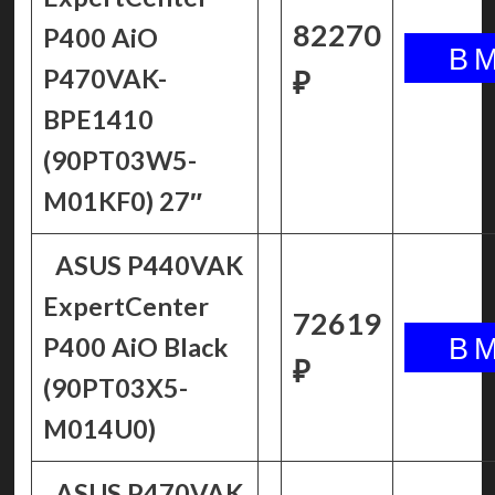
82270
P400 AiO
P470VAK-
₽
BPE1410
(90PT03W5-
M01KF0) 27″
ASUS P440VAK
ExpertCenter
72619
P400 AiO Black
₽
(90PT03X5-
M014U0)
ASUS P470VAK