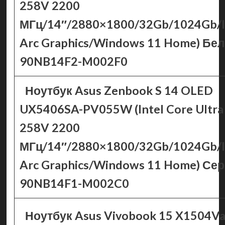
258V 2200
МГц/14″/2880×1800/32Gb/1024Gb/I
Arc Graphics/Windows 11 Home) Бе
90NB14F2-M002F0
Ноутбук Asus Zenbook S 14 OLED
UX5406SA-PV055W (Intel Core Ultra
258V 2200
МГц/14″/2880×1800/32Gb/1024Gb/I
Arc Graphics/Windows 11 Home) Се
90NB14F1-M002C0
Ноутбук Asus Vivobook 15 X1504Va