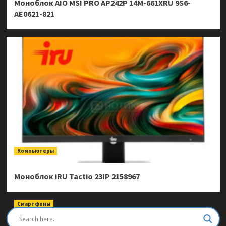
Моноблок AIO MSI PRO AP242P 14M-661XRU 9S6-
AE0621-821
Компьютеры
Моноблок iRU Tactio 23IP 2158967
Смартфоны
Смартфон Ulefone Armor Mini 20 Pro 8/256Gb