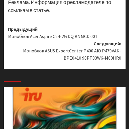
Реклама. Информация о рекламодателе по
ссылкам в статье.
Навигация
Предыдущий
Моноблок Acer Aspire C24-2G DQ.BNMCD.001
записи
Следующий:
Моноблок ASUS ExpertCenter P400 AiO P470VAK-
BPE0410 90PT03W6-M00HR0