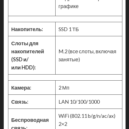
графике
Накопитель:
SSD 1 ТБ
Слоты для
накопителей
M.2 (все слоты, включая
(SSD и/
занятые)
или HDD):
Камера:
2 Мп
Связь:
LAN 10/100/1000
WiFi (802.11 b/g/n/ac/ax)
Беспроводная
2×2
связь: