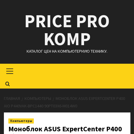
Перейти
PRICE PRO
к
содержимому
KOMP
КАТАЛОГ ЦЕН НА КОМПЬЮТЕРНУЮ ТЕХНИКУ.
Основное
меню
ГЛАВНАЯ
КОМПЬЮТЕРЫ
МОНОБЛОК ASUS EXPERTCENTER P400
AIO P440VAK-BPC1440 90PT03X6-M014W0
Компьютеры
Моноблок ASUS ExpertCenter P400