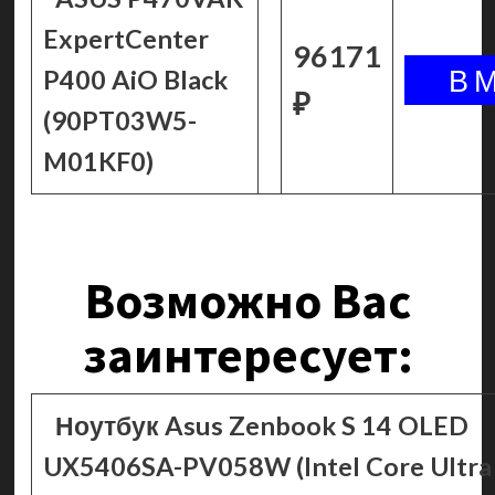
ExpertCenter
96171
P400 AiO Black
₽
(90PT03W5-
M01KF0)
Возможно Вас
заинтересует:
Ноутбук Asus Zenbook S 14 OLED
UX5406SA-PV058W (Intel Core Ultra