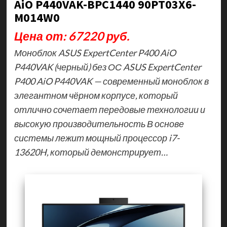
AiO P440VAK-BPC1440 90PT03X6-
M014W0
Цена от: 67220 руб.
Моноблок ASUS ExpertCenter P400 AiO
P440VAK (черный) без ОС ASUS ExpertCenter
P400 AiO P440VAK — современный моноблок в
элегантном чёрном корпусе, который
отлично сочетает передовые технологии и
высокую производительность В основе
системы лежит мощный процессор i7-
13620H, который демонстрирует…