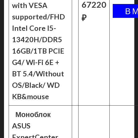
67220
with VESA
supported/FHD
₽
Intel Core I5-
13420H/DDR5
16GB/1TB PCIE
G4/ Wi-Fi 6E +
BT 5.4/Without
OS/Black/ WD
KB&mouse
Моноблок
ASUS
ExpertCenter