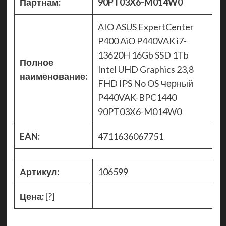
Партнам:
90PT03X6-M014W0
AIO ASUS ExpertCenter
P400 AiO P440VAK i7-
13620H 16Gb SSD 1Tb
Полное
Intel UHD Graphics 23,8
наименование:
FHD IPS No OS Черный
P440VAK-BPC1440
90PT03X6-M014W0
EAN:
4711636067751
Артикул:
106599
Цена:
[?]