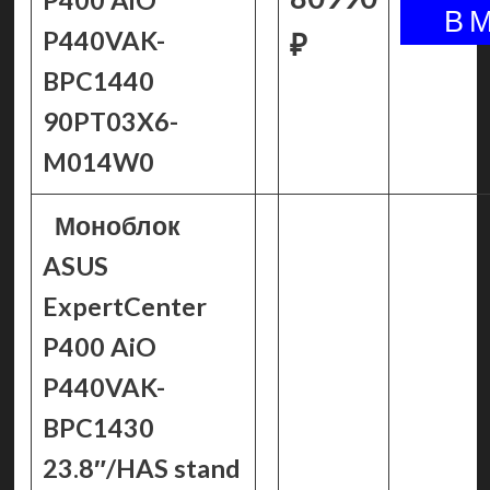
P400 AiO
P440VAK-
₽
BPC1440
90PT03X6-
M014W0
Моноблок
ASUS
ExpertCenter
P400 AiO
P440VAK-
BPC1430
23.8″/HAS stand