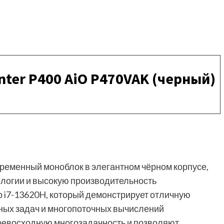
ter P400 AiO P470VAK (черный)
временный моноблок в элегантном чёрном корпусе,
ологии и высокую производительность
 i7-13620H, который демонстрирует отличную
ных задач и многопоточных вычислений
ревосходную многозадачность и позволяют