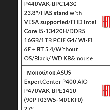
P440VAK-BPC1430
23.8″/HAS stand with
VESA supported/FHD Intel
Core I5-13420H/DDR5
16GB/1TB PCIE G4/ Wi-Fi
6E + BT 5.4/Without
OS/Black/ WD KB&mouse
Моноблок ASUS
ExpertCenter P400 AiO
P470VAK-BPE1410
(90PT03W5-M01KF0)
27″