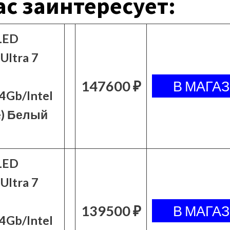
с заинтересует:
LED
Ultra 7
147600 ₽
Gb/Intel
e) Белый
LED
Ultra 7
139500 ₽
Gb/Intel