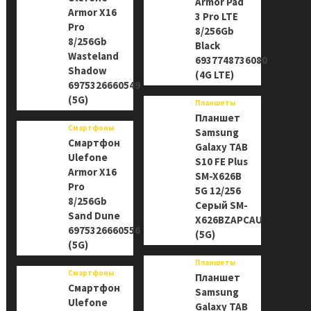
Armor Pad
Armor X16
3 Pro LTE
Pro
8/256Gb
8/256Gb
Black
Wasteland
6937748736080
Shadow
(4G LTE)
6975326660549
(5G)
Планшеты
Планшет
Смартфоны
Samsung
Смартфон
Galaxy TAB
Ulefone
S10 FE Plus
Armor X16
SM-X626B
Pro
5G 12/256
8/256Gb
Серый SM-
Sand Dune
X626BZAPCAU
6975326660556
(5G)
(5G)
Планшеты
Смартфоны
Планшет
Смартфон
Samsung
Ulefone
Galaxy TAB