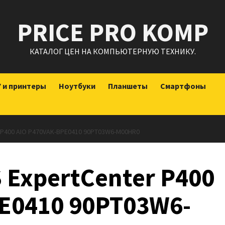
PRICE PRO KOMP
КАТАЛОГ ЦЕН НА КОМПЬЮТЕРНУЮ ТЕХНИКУ.
 и принтеры
Ноутбуки
Планшеты
Смартфоны
400 AIO P470VAK-BPE0410 90PT03W6-M00HR0
ExpertCenter P400
E0410 90PT03W6-