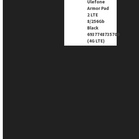
Ulefone
Armor Pad
2 LTE
8/256Gb
Black
6937748735700
(4G LTE)