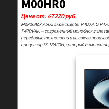
M00HR0
Цена от: 67220 руб.
Моноблок ASUS ExpertCenter P400 AiO P470
P470VAK — современный моноблок в элег
передовые технологии и высокую произв
процессор i7-13620H, который демонстр