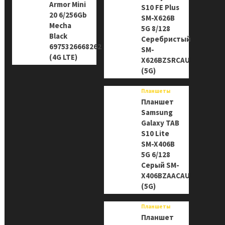
Armor Mini
S10 FE Plus
20 6/256Gb
SM-X626B
Mecha
5G 8/128
Black
Серебристый
6975326668262
SM-
(4G LTE)
X626BZSRCAU
(5G)
Планшеты
Планшет
Samsung
Galaxy TAB
S10 Lite
SM-X406B
5G 6/128
Серый SM-
X406BZAACAU
(5G)
Планшеты
Планшет