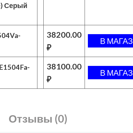
e) Серый
38200.00
504Va-
₽
38100.00
 E1504Fa-
₽
Отзывы (0)