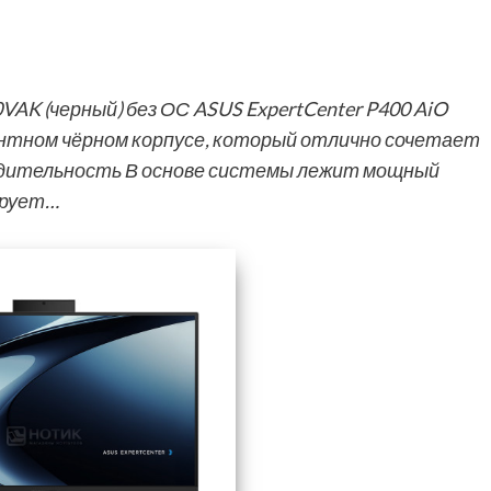
VAK (черный) без ОС ASUS ExpertCenter P400 AiO
антном чёрном корпусе, который отлично сочетает
одительность В основе системы лежит мощный
ирует…