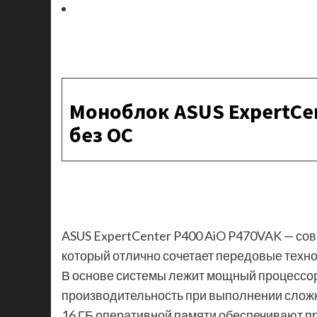
Моноблок ASUS ExpertCen
без ОС
ASUS ExpertCenter P400 AiO P470VAK — со
который отлично сочетает передовые техн
В основе системы лежит мощный процессор
производительность при выполнении слож
16 ГБ оперативной памяти обеспечивают п