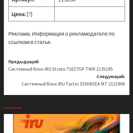
Цена:
[?]
Реклама. Информация о рекламодателе по
ссылкам в статье.
Навигация
Предыдущий
Системный блок iRU Strato 710Z7GP TWR 2135195
записи
Следующий:
Системный блок iRU Tactio 310H6SEA MT 2121906