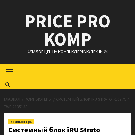
Перейти
PRICE PRO
к
содержимому
KOMP
КАТАЛОГ ЦЕН НА КОМПЬЮТЕРНУЮ ТЕХНИКУ.
Основное
меню
ГЛАВНАЯ
КОМПЬЮТЕРЫ
СИСТЕМНЫЙ БЛОК IRU STRATO 710Z7GP
TWR 2135188
Компьютеры
Системный блок iRU Strato