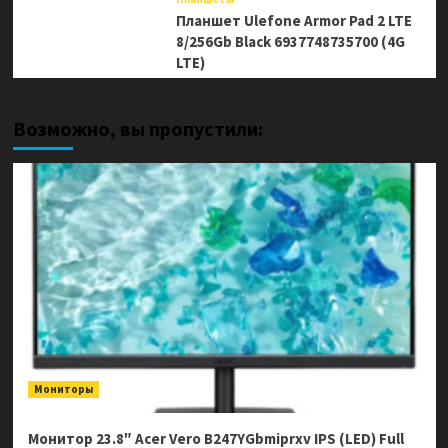
Планшет Ulefone Armor Pad 2 LTE
8/256Gb Black 6937748735700 (4G
LTE)
Возможно, вы пропустили:
Мониторы
Монитор 23.8″ Acer Vero B247YGbmiprxv IPS (LED) Full