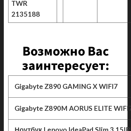
TWR
2135188
Возможно Вас
заинтересует:
Gigabyte Z890 GAMING X WIFI7
Gigabyte Z890M AORUS ELITE WIFI7
Ноутбук Lenovo IdeaPad Slim 3 15I