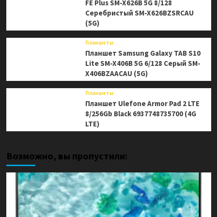
FE Plus SM-X626B 5G 8/128
Серебристый SM-X626BZSRCAU
(5G)
Планшеты
Планшет Samsung Galaxy TAB S10
Lite SM-X406B 5G 6/128 Серый SM-
X406BZAACAU (5G)
Планшеты
Планшет Ulefone Armor Pad 2 LTE
8/256Gb Black 6937748735700 (4G
LTE)
Возможно, вы пропустили: