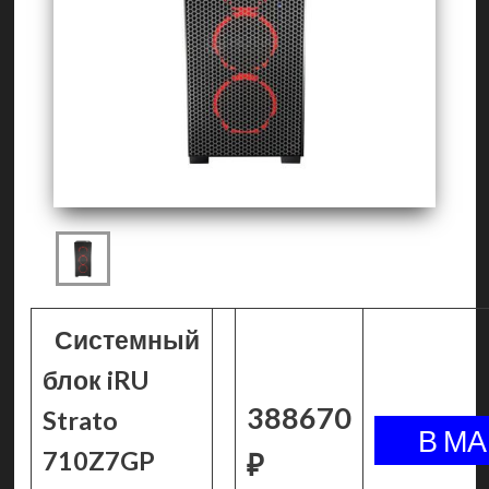
Системный
блок iRU
388670
Strato
710Z7GP
₽