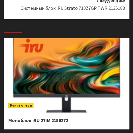
Следующий:
Системный блок iRU Strato 710Z7GP TWR 2135188
Компьютеры
Моноблок iRU 27IM 2156272