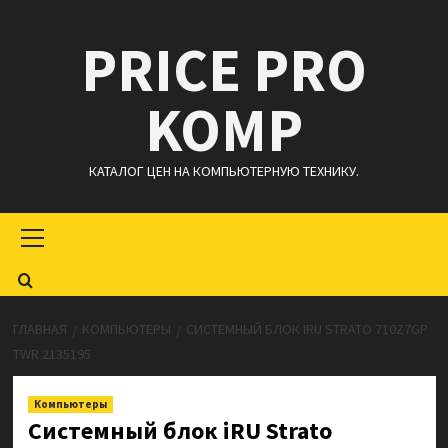
Перейти
PRICE PRO
к
содержимому
KOMP
КАТАЛОГ ЦЕН НА КОМПЬЮТЕРНУЮ ТЕХНИКУ.
Основное
меню
ГЛАВНАЯ
КОМПЬЮТЕРЫ
СИСТЕМНЫЙ БЛОК IRU STRATO 710Z7GP
TWR 2135195
Компьютеры
Системный блок iRU Strato