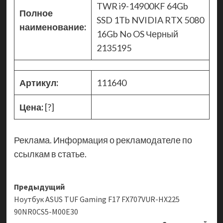
TWR i9-14900KF 64Gb
Полное
SSD 1Tb NVIDIA RTX 5080
наименование:
16Gb No OS Черный
2135195
Артикул:
111640
Цена:
[?]
Реклама. Информация о рекламодателе по
ссылкам в статье.
Навигация
Предыдущий
Ноутбук ASUS TUF Gaming F17 FX707VUR-HX225
записи
90NR0CS5-M00E30