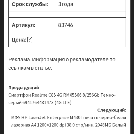
Срок службы:
3 года
Артикул:
83746
Цена:
[?]
Реклама. Информация о рекламодателе по
ссылкам в статье.
Навигация
Предыдущий
Смартфон Realme C85 4G RMX5566 8/256Gb Темно-
записи
серый 6941764481473 (4G LTE)
Следующий:
МФУ HP LaserJet Enterprise M430f печать черно-белая
лазерная A4 1200×1200 dpi 38.0 стр/мин. 2048МБ Белый