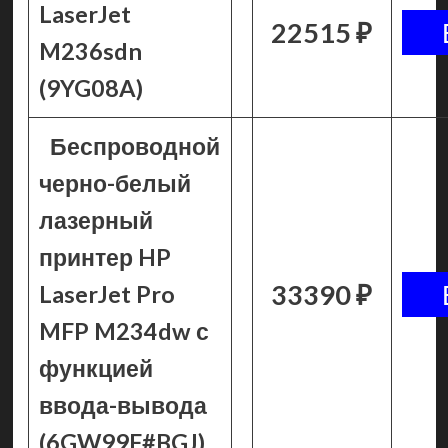
LaserJet
22515 ₽
M236sdn
(9YG08A)
Беспроводной
черно-белый
лазерный
принтер HP
33390 ₽
LaserJet Pro
MFP M234dw с
функцией
ввода-вывода
(6GW99F#BGJ)