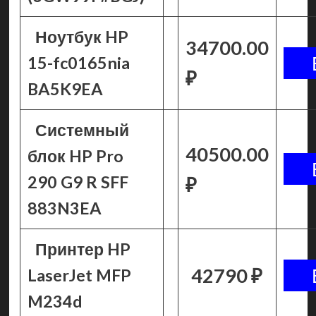
Ноутбук HP
34700.00
15-fc0165nia
₽
BA5K9EA
Системный
40500.00
блок HP Pro
290 G9 R SFF
₽
883N3EA
Принтер HP
42790 ₽
LaserJet MFP
M234d