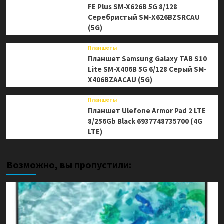
FE Plus SM-X626B 5G 8/128
Серебристый SM-X626BZSRCAU
(5G)
Планшеты
Планшет Samsung Galaxy TAB S10
Lite SM-X406B 5G 6/128 Серый SM-
X406BZAACAU (5G)
Планшеты
Планшет Ulefone Armor Pad 2 LTE
8/256Gb Black 6937748735700 (4G
LTE)
Возможно, вы пропустили: