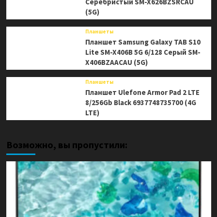
Серебристый SM-X626BZSRCAU
(5G)
Планшеты
Планшет Samsung Galaxy TAB S10
Lite SM-X406B 5G 6/128 Серый SM-
X406BZAACAU (5G)
Планшеты
Планшет Ulefone Armor Pad 2 LTE
8/256Gb Black 6937748735700 (4G
LTE)
Возможно, вы пропустили: