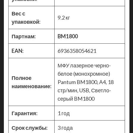
Вес с
9.2 кг
упаковкой:
Партнам:
BM1800
EAN:
6936358054621
МФУ лазерное черно-
белое (монохромное)
Полное
Pantum BM1800, A4, 18
наименование:
стр/мин, USB, Светло-
серый BM1800
Гарантия:
1 год
Срок службы:
3 года