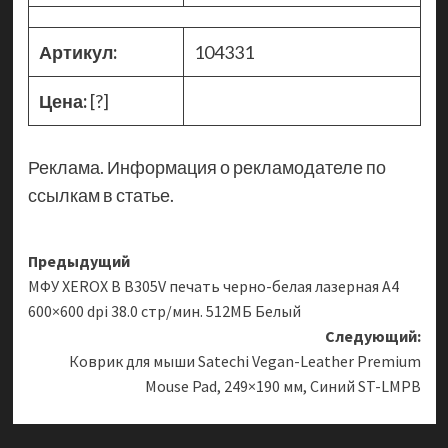
Артикул:
104331
Цена:
[?]
Реклама. Информация о рекламодателе по
ссылкам в статье.
Навигация
Предыдущий
МФУ XEROX B B305V печать черно-белая лазерная A4
записи
600×600 dpi 38.0 стр/мин. 512МБ Белый
Следующий:
Коврик для мыши Satechi Vegan-Leather Premium
Mouse Pad, 249×190 мм, Синий ST-LMPB