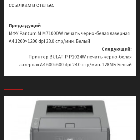
ссылкам в статье.
Навигация
Предыдущий
МФУ Pantum M M7100DW печать черно-белая лазерная
записи
A4 1200×1200 dpi 33.0 стр/мин. Белый
Следующий:
Принтер BULAT P P1024W печать черно-белая
лазерная A4 600×600 dpi 24.0 стр/мин. 128МБ Белый