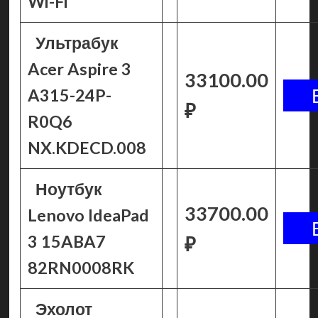
Wi-Fi
Ультрабук
Acer Aspire 3
33100.00
A315-24P-
₽
R0Q6
NX.KDECD.008
Ноутбук
33700.00
Lenovo IdeaPad
3 15ABA7
₽
82RN0008RK
Эхолот