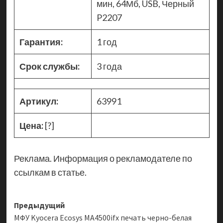
мин, 64Мб, USB, Черный
P2207
Гарантия:
1 год
Срок службы:
3 года
Артикул:
63991
Цена:
[?]
Реклама. Информация о рекламодателе по
ссылкам в статье.
Навигация
Предыдущий
МФУ Kyocera Ecosys MA4500ifx печать черно-белая