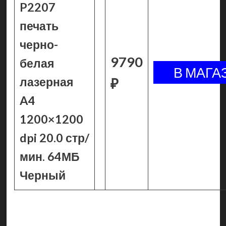
P2207
печать
черно-
9790
белая
лазерная
₽
A4
1200×1200
dpi 20.0 стр/
мин. 64МБ
Черный