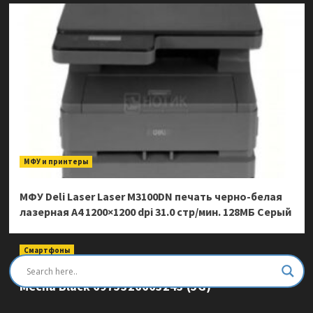
МФУ и принтеры
МФУ Deli Laser Laser M3100DN печать черно-белая
лазерная A4 1200×1200 dpi 31.0 стр/мин. 128МБ Серый
Смартфоны
Смартфон Ulefone Armor Mini 20 Pro 8/256Gb
Mecha Black 6975326663243 (5G)