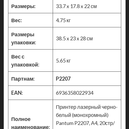
Размеры:
33.7 x 17.8 x 22 см
Вес:
4.75 кг
Размеры
38.5 x 23 x 28 см
упаковки:
Вес с
5.65 кг
упаковкой:
Партнам:
P2207
EAN:
6936358022934
Принтер лазерный черно-
белый (монохромный)
Полное
Pantum P2207, A4, 20стр/
наименование: