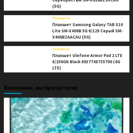
(5G)
Планшеты
Планшет Samsung Galaxy TAB S10
Lite SM-X406B 5G 6/128 Серый SM-
X406BZAACAU (5G)
Планшеты
Планшет Ulefone Armor Pad 2 LTE
8/256Gb Black 6937748735700 (4G
LTE)
Возможно, вы пропустили: