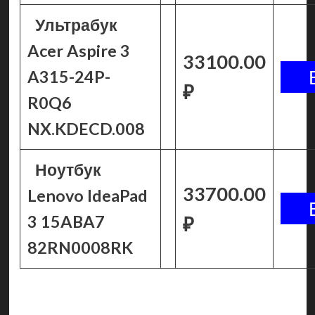
Ультрабук
Acer Aspire 3
33100.00
A315-24P-
₽
R0Q6
NX.KDECD.008
Ноутбук
33700.00
Lenovo IdeaPad
3 15ABA7
₽
82RN0008RK