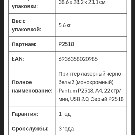
38.6 x 28.2 x 23.1 см
упаковки:
Вес с
5.6 кг
упаковкой:
Партнам:
P2518
EAN:
6936358020985
Принтер лазерный черно-
Полное
белый (монохромный)
наименование:
Pantum P2518, A4, 22 стр/
мин, USB 2.0, Серый P2518
Гарантия:
1 год
Срок службы:
3 года